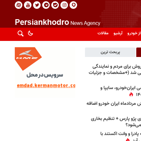
از خودرو
آرشیو
مقالات
پربحث ترین
فروش برای مردم و نمایندگی
فی شد (+مشخصات و جزئیات
 ایران‌خودرو، سایپا و
 مردادماه ایران خودرو اضافه
 پژو پارس + تنظیم بخاری
می‌شود؟
پادرا و وانت اکستند با
 آید