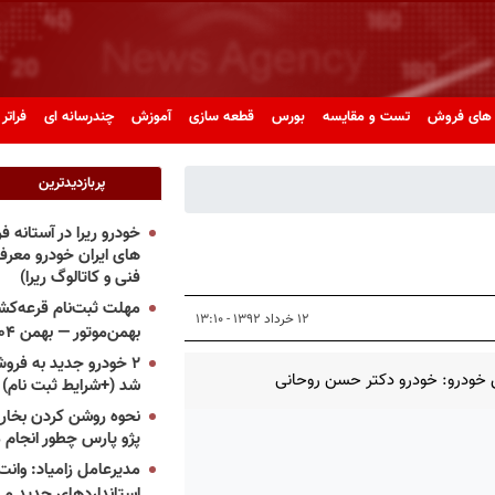
های فروش
تست و مقایسه
بورس
قطعه سازی
آموزش
چندرسانه ای
فراتر 
پربازدیدترین
خودرو ریرا در آستانه 
های ایران خودرو معر
فنی و کاتالوگ ریرا)
مهلت ثبت‌نام قرعه‌کشی
۱۲ خرداد ۱۳۹۲ - ۱۳:۱۰
بهمن‌موتور — بهمن ۱۴۰۴
۲ خودرو جدید به فروش
خودرو: خودرو دکتر حسن روحانی
شد (+شرایط ثبت نام)
نحوه روشن کردن بخاری
پژو پارس چطور انجام 
مدیرعامل زامیاد: وانت 
استانداردهای جدید می