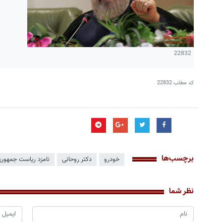
22832
کد مطلب
22832
برچسب‌ها
خودرو
دکتر روحانی
نامزد ریاست جمهور
نظر شما