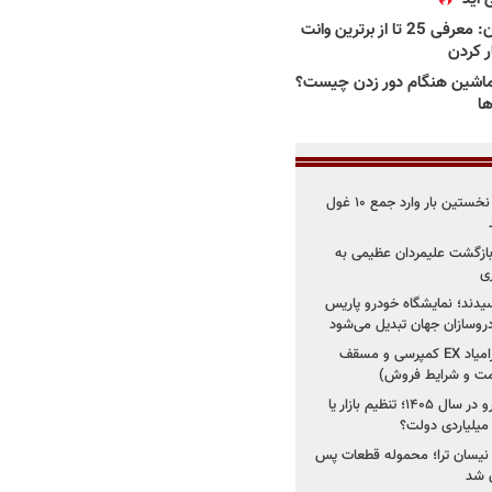
بهترین وانت ها در ایران: معرفی 25 تا از برترین وانت
ار کردن
اشین هنگام دور زدن چیست؟
ها
۳ خودروساز چینی برای نخستین بار وارد جمع ۱۰ غول
د؛ بازگشت علیمردان عظیمی به
ی
سیدند؛ نمایشگاه خودرو پاریس
شروع فروش اقساطی زامیاد EX کمپرسی و مسقف
راز واردات ۷۵ هزار خودرو در سال ۱۴۰۵؛ تنظیم بازار یا
 نیسان ترا؛ محموله قطعات پس
ان شد