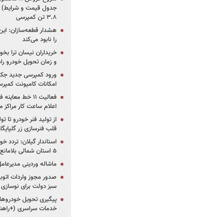
جدول قیمت و شرایط) /
۳.۸ تن کمپرسی
هشدار قطعه‌سازان: این
را نابود می‌کند
خریداران نیسان ترا بخوا
و زمان تحویل خودرو راه
ورود کمپرسی جدید جک 
امکانات کامیونت کمپرسی 
فعالیت ۱۱ خط مع
اعلام ساعت کار مراکز م
از تولید فنر خودرو تا ت
قلب فنرسازی زر گلپایگا
استاندار گیلان: تردد خو
۵ استان شمالی بلامانع شد
ماشاله وردینی مدیرعا
سبز دولت برای نوسازی 
پیگیری تحویل خودروهای
خدمات سراسری (+راهنم