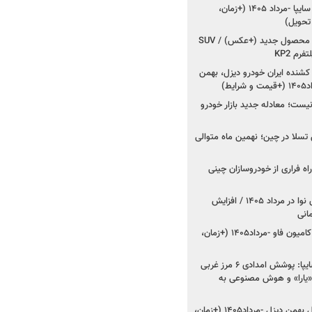
شروع فروش کوییک S سایپا -مرداد ۱۴۰۵ (+زمان،
 تحویل)
کرمان موتور به دنبال ۲ محصول جدید (+عکس) / SUV
رم KP2
شنده ایران خودرو دیزل، بهمن
ط)
ت؛ معادله جدید بازار خودرو
وش تسلا در چین؛ نهمین ماه متوالی
اه فراری از خودروسازان چینی
اعلام قیمت جدید پارس نوا در مرداد ۱۴۰۵ / افزایش
شروع فروش کشنده و کامیون فاو -مرداد۱۴۰۵ (+زمان،
مدیرعامل امدادخودروسایپا: پوشش امدادی ۶ مرز غربی
رح اربعین ۱۴۰۵ / «یارا» و هوش مصنوعی به
شروع فروش ۸ محصول بهمن دیزل -مرداد۱۴۰۵ (+زمان،