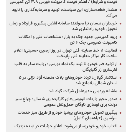
قیمت و شرایط) / اعلام قیمت کامیونت فورس ۳.۸ تن کمپرسی
هشدار قطعه‌سازان: این سیاست، تولید و سرمایه‌گذاری را نابود
می‌کند
خریداران نیسان ترا بخوانند؛ سامانه آنلاین پیگیری قرارداد و زمان
تحویل خودرو راه‌اندازی شد
ورود کمپرسی جدید جک به بازار؛ مشخصات فنی و امکانات
کامیونت کمپرسی جک ۶ تن
فعالیت ۱۱ خط معاینه فنی تهران در روز اربعین حسینی؛ اعلام
ساعت کار مراکز معاینه فنی پایتخت
از تولید فنر خودرو تا تولد یک نماد بورسی؛ روایت سفر به قلب
فنرسازی زر گلپایگان
استاندار گیلان: تردد خودروهای پلاک منطقه آزاد انزلی در ۵
استان شمالی بلامانع شد
ماشاله وردینی مدیرعامل شرکت گواه شد
صدور مجوز واردات اتوبوس‌های کارکرده زیر ۵ سال؛ چراغ سبز
دولت برای نوسازی ناوگان حمل‌ونقل عمومی
پیگیری تحویل خودروهای پرشیا خودرو از طریق میز خدمات
سراسری (+راهنمای کامل)
آفتاب خودرو خودروساز می‌شود؛ اعلام جزئیات در آینده نزدیک