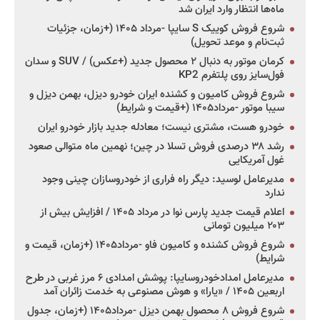
ماه‌ها انتظار وارد ایران شد
شروع فروش کوییک S سایپا -مرداد ۱۴۰۵ (+زمان، جزئیات
ثبت‌نام و موعد تحویل)
کرمان موتور به دنبال ۲ محصول جدید (+عکس) / SUV و سدان
فول‌سایز روی پلتفرم KP2
شروع فروش کامیون و کشنده ایران خودرو دیزل، بهمن دیزل و
سیبا موتور -مرداد۱۴۰۵ (+قیمت و شرایط)
خودرو هست، مشتری نیست؛ معادله جدید بازار خودرو ایران
رشد ۳۸ درصدی فروش تسلا در چین؛ نهمین ماه متوالی صعود
غول آمریکایی
مدیرعامل لوسید: دیگر راه فراری از خودروسازان چینی وجود
ندارد
اعلام قیمت جدید پارس نوا در مرداد ۱۴۰۵ / افزایش بیش از
۲۰۳ میلیون تومانی
شروع فروش کشنده و کامیون فاو -مرداد۱۴۰۵ (+زمان، قیمت و
شرایط)
مدیرعامل امدادخودروسایپا: پوشش امدادی ۶ مرز غربی در طرح
اربعین ۱۴۰۵ / «یارا» و هوش مصنوعی به خدمت زائران آمد
شروع فروش ۸ محصول بهمن دیزل -مرداد۱۴۰۵ (+زمان، جدول