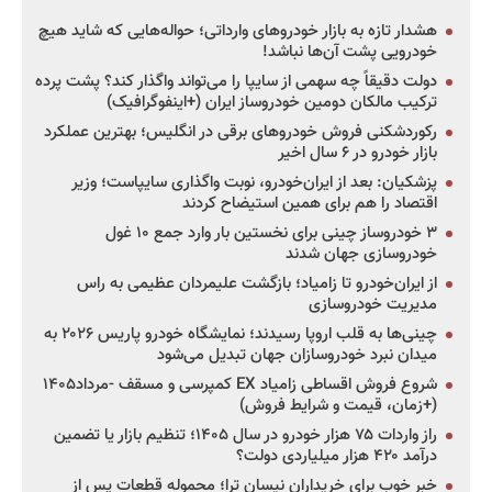
هشدار تازه به بازار خودروهای وارداتی؛ حواله‌هایی که شاید هیچ
خودرویی پشت آن‌ها نباشد!
دولت دقیقاً چه سهمی از سایپا را می‌تواند واگذار کند؟ پشت پرده
ترکیب مالکان دومین خودروساز ایران (+اینفوگرافیک)
رکوردشکنی فروش خودروهای برقی در انگلیس؛ بهترین عملکرد
بازار خودرو در ۶ سال اخیر
پزشکیان: بعد از ایران‌خودرو، نوبت واگذاری سایپاست؛ وزیر
اقتصاد را هم برای همین استیضاح کردند
۳ خودروساز چینی برای نخستین بار وارد جمع ۱۰ غول
خودروسازی جهان شدند
از ایران‌خودرو تا زامیاد؛ بازگشت علیمردان عظیمی به راس
مدیریت خودروسازی
چینی‌ها به قلب اروپا رسیدند؛ نمایشگاه خودرو پاریس ۲۰۲۶ به
میدان نبرد خودروسازان جهان تبدیل می‌شود
شروع فروش اقساطی زامیاد EX کمپرسی و مسقف -مرداد۱۴۰۵
(+زمان، قیمت و شرایط فروش)
راز واردات ۷۵ هزار خودرو در سال ۱۴۰۵؛ تنظیم بازار یا تضمین
درآمد ۴۲۰ هزار میلیاردی دولت؟
خبر خوب برای خریداران نیسان ترا؛ محموله قطعات پس از