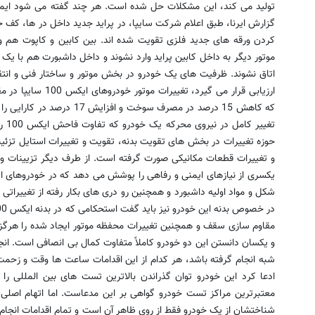
تولید می کند، این مشکلات حل شده است. هر چند گفته می شود ایمنی 
گزارش ایرنا، طبق اعلام شرکت سایپا، در پراید جدید داخل در ها، کف خو
کردن ورقه های جدید فلزی تقویت شده اند. بین کابین و کاپوت هم ور
موتور دیگر به داخل کابین پراید وارد نشوند و داخل داشبورت هم با یک
اتاق نشوند. ظرفیت های یک خودرو در بخش موتور و ساختار فنی و انتق
ارزیابی قرار می گیرد،
که کاهش 15 درصد در مصرف سوخت
تغیی
حوزه تغییرات در بخش های تقویت بدنه، تقویت و تغییرات استایل تزئی
و تغییرات قطعات مکانیکی صورت گرفته است. از طرف دیگر تزیینات و ا
شکل و مواد اولیه داشبورد و همچنین رو دری های بکار رفته از تغییرا
مقاوم سازی سقف و همچنین تغییرات محفظه موتور ایجاد شده را هرگز ن
و یکسان دانستن این دو خودرو کاملاً متفاوت کمال بی انصافی است. انجا
شبه انجام گرفته باشد، هر کدام از این اقدامات ساعت ها وقت و زحمت
ادعا کرد این خودرو توان گذراندن بالاترین تست های بین المللی را د
معتبرترین مراکز تست خودرو گواهی بر این مدعاست. اما اتهام اصلی
شناختشان از یک خودرو فقط از روی ظاهر آن است و تمام اقدامات انجام