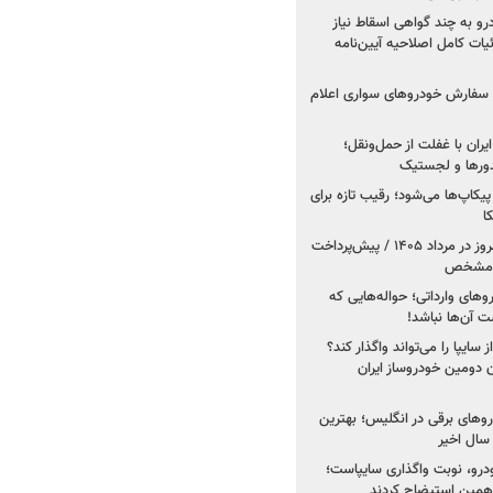
درو به چند گواهی اسقاط نیاز
داد۱۴۰۵ / جزئیات کامل اصلاحیه آیین‌نامه
ت سفارش خودروهای سواری اعلام
یران با غفلت از حمل‌ونقل؛
یدورها و لجستیک
کاپ‌ها می‌شود؛ رقیب تازه برای
ا
فروش کوییک اس از امروز در مرداد ۱۴۰۵ / پیش‌پرداخت
روهای وارداتی؛ حواله‌هایی که
 آن‌ها نباشد!
سایپا را می‌تواند واگذار کند؟
 دومین خودروساز ایران
های برقی در انگلیس؛ بهترین
خودرو، نوبت واگذاری سایپاست؛
ی همین استیضاح کردند