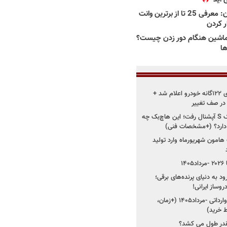
بهترین وانت ها در ایران: معرفی 25 تا از برترین وانت
ار کردن
اشین هنگام دور زدن چیست؟
ها
زمان اجرای استانداردهای ۱۲۲گانه خودرو اعلام شد +
 در صف تغییر
سایپا دوباره سراغ کوییک S آپشنال رفت؛ این هاچ‌بک چه
 دارد؟ (+مشخصات فنی)
 هامون شهریورماه وارد تولید
۱
ود به دنیای پرنده‌های برقی؛
شروع فروش ۵ خودرو وارداتی -مرداد۱۴۰۵ (+زمان،
 خرید)
قدر طول می کشد؟