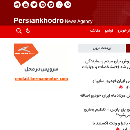
از خودرو
آرشیو
مقالات
پربحث ترین
فروش برای مردم و نمایندگی
فی شد (+مشخصات و جزئیات
 ایران‌خودرو، سایپا و
 مردادماه ایران خودرو اضافه
 پژو پارس + تنظیم بخاری
می‌شود؟
پادرا و وانت اکستند با
 آید