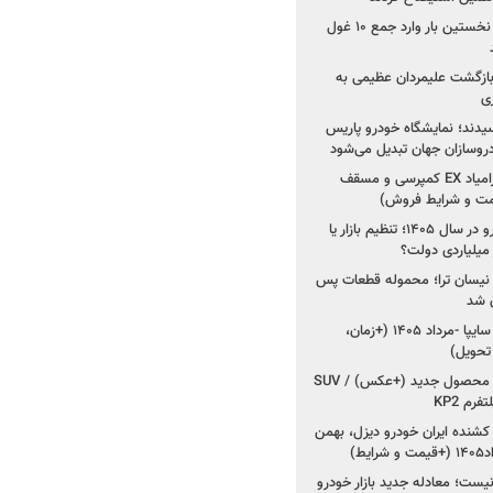
۳ خودروساز چینی برای نخستین بار وارد جمع ۱۰ غول
د؛ بازگشت علیمردان عظیمی به
ی
سیدند؛ نمایشگاه خودرو پاریس
شروع فروش اقساطی زامیاد EX کمپرسی و مسقف
راز واردات ۷۵ هزار خودرو در سال ۱۴۰۵؛ تنظیم بازار یا
 نیسان ترا؛ محموله قطعات پس
ان شد
شروع فروش کوییک S سایپا -مرداد ۱۴۰۵ (+زمان،
 تحویل)
کرمان موتور به دنبال ۲ محصول جدید (+عکس) / SUV
رم KP2
شنده ایران خودرو دیزل، بهمن
ط)
ت؛ معادله جدید بازار خودرو