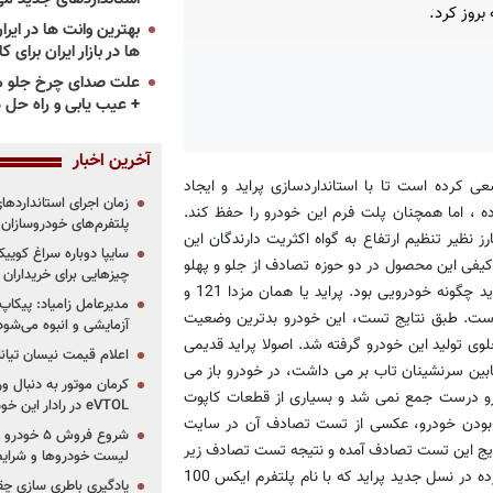
بروز کرد.
ها در بازار ایران برای ک
علت صدای چرخ جلو م
+ عیب یابی و راه حل 
آخرین اخبار
 کرده است تا با استانداردسازی پراید و ایجاد
 ، اما همچنان پلت فرم این خودرو را حفظ کند.
پلتفرم‌های خودروسازان
کس 100 با داشتن خصوصیتی بارز نظیر تنظیم ارتفاع به گواه اکثریت دارندگان این
کیفی این محصول در دو حوزه تصادف از جلو و پهلو
چیزهایی برای خریداران
و همچنین سیستم های چراغ های جلو و عقب صورت گرفته است. پراید چگونه خودرویی بود. پراید یا همان مزدا 121 و
مدیرعامل زامیاد: پیکاپ
تست شده است. طبق نتایج تست، این خودرو بدترین وضعیت
آزمایشی و انبوه می‌شود
ی تولید این خودرو گرفته شد. اصولا پراید قدیمی
اعلام قیمت نیسان تیانا ۲۰۲۶ -مرداد۴۰۵
ین سرنشینان تاب بر می داشت، در خودرو باز می
کرمان موتور به دنبال ور
رو درست جمع نمی شد و بسیاری از قطعات کاپوت
eVTOL در رادار این خودروساز ایرانی!
ی بودن خودرو، عکسی از تست تصادف آن در سایت
ایج این تست تصادف آمده و نتیجه تست تصادف زیر
لیست خودروها و شرایط
دو ستاره ایمنی عنوان شده است. البته گروه خودروسازی سایپا اعلام کرده در نسل جدید پراید که با نام پلتفرم ایکس 100
یادگیری باطری سازی چ