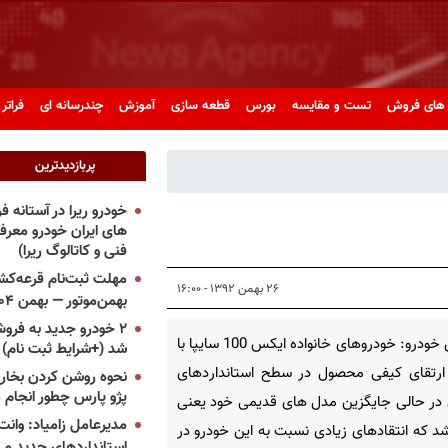
های فروش
تست و مقایسه
بورس
قطعه سازی
آموزش
چندرسانه ای
فراتر 
پربازدیدترین
خودرو ریرا در آستانه 
های ایران خودرو معر
فنی و کاتالوگ ریرا)
مهلت ثبت‌نام قرعه‌کشی
۲۶ بهمن ۱۳۹۲ - ۱۶:۰۰
بهمن‌موتور — بهمن ۱۴۰۴
۲ خودرو جدید به فروش
پرشین خودرو: خودروهای خانواده ایکس 100 سایپا با
شد (+شرایط ثبت نام)
رتقای کیفی محصول در سطح استانداردهای
نحوه روشن کردن بخاری
پژو پارس چطور انجام 
در حالی جایگزین مدل های قدیمی خود یعنی
مدیرعامل زامیاد: وانت 
شد که انتقادهای زیادی نسبت به این خودرو در
استانداردهای جدید می