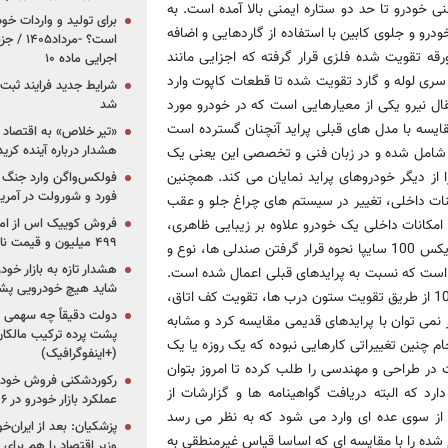
خودرو تا حد دو ستاره ایمنی بالا آمده است. به
برای تولید و واردات خو
درو و جلوی کابین با استفاده از گاردهایی و اضافه
است؟ -مر
قه تقویت شده فلزی قرار گرفته که اجزایی مانند
اجرایی ماده ۱۰
 سری لوله و گارد تقویت شده تا قطعات کاپوت وارد
شرایط جدید فرایند ثب
ال نیرو یکی از معیارهایی است که در خودرو مورد
شد
 تغییرات موتور خودروهای ایکس 100 سایپا در مقایسه با مدل های قبلی پراید آنچنان گسترده است
«تیر خلاص» به اقتصاد ا
هشدار درباره آینده کر
 و افزایش 17 درصد در کارایی را شامل شده و در زبان فنی و تخصصی این یعنی یک
ر کامل در نیروی محرکه یک خودرو که تفاوت فاحش ایکس 100 را از دیگر خودروهای پراید نمایان می کند. همچنین
فولکس‌واگن وارد جنگ پی
فورد و شورولت در آمریک
نات داخلی، تغییر در سیستم های چراغ جلو و عقب
مکانات داخلی یک خودرو علاوه بر زیبایی ظاهری،
۴۹۹ میلیون و قیمت نامشخص
یکسری از نیازهای ایمنی و رفاهی را پوشش می دهد که در خودروهای ایکس 100 سایپا نحوه قرار گرفتن صندلی ها، نوع و
هشدار تازه به بازار خود
تی است که نسبت به پرایدهای قبلی اعمال شده است.
شاید هیچ خودرویی پشت
در خصوص بدنه این خودرو نیز باید گفت استحکامی که در بدنه ایکس 100 از طریق تقویت ستون درب ها، تقویت کف اتاق،
دولت دقیقاً چه سهمی از 
می توان با پرایدهای قدیمی مقایسه کرد و مشابه
پشت پرده ترکیب مالکان
م چنین تغییراتی کارهایی نبوده که یک روزه یا یک
(+اینفوگرافیک)
 در طراحی و مهندسی را طلب کرده تا امروز بتوان
رکوردشکنی فروش خودرو
ارد که البته دریافت گواهینامه ها و گزارشات از
عملکرد بازار خودرو در ۶ سال اخیر
 از سوی عده ای وارد می شود که به نظر می رسد
پزشکیان: بعد از ایران‌
 شده را با مقایسه ای که اساسا قیاس غیرمنطقی به
وزیر اقتصاد را هم برا