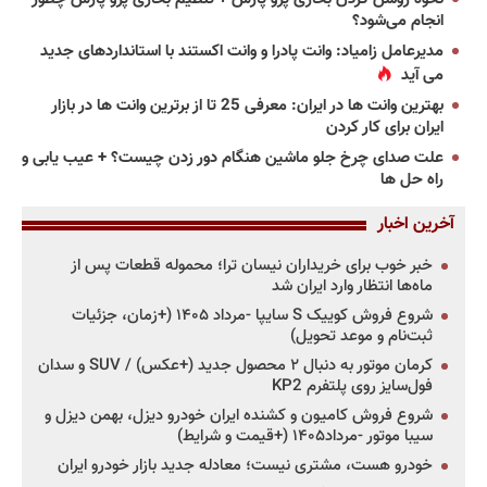
انجام می‌شود؟
مدیرعامل زامیاد: وانت پادرا و وانت اکستند با استانداردهای جدید
می آید
بهترین وانت ها در ایران: معرفی 25 تا از برترین وانت ها در بازار
ایران برای کار کردن
علت صدای چرخ جلو ماشین هنگام دور زدن چیست؟ + عیب یابی و
راه حل ها
آخرین اخبار
خبر خوب برای خریداران نیسان ترا؛ محموله قطعات پس از
ماه‌ها انتظار وارد ایران شد
شروع فروش کوییک S سایپا -مرداد ۱۴۰۵ (+زمان، جزئیات
ثبت‌نام و موعد تحویل)
کرمان موتور به دنبال ۲ محصول جدید (+عکس) / SUV و سدان
فول‌سایز روی پلتفرم KP2
شروع فروش کامیون و کشنده ایران خودرو دیزل، بهمن دیزل و
سیبا موتور -مرداد۱۴۰۵ (+قیمت و شرایط)
خودرو هست، مشتری نیست؛ معادله جدید بازار خودرو ایران