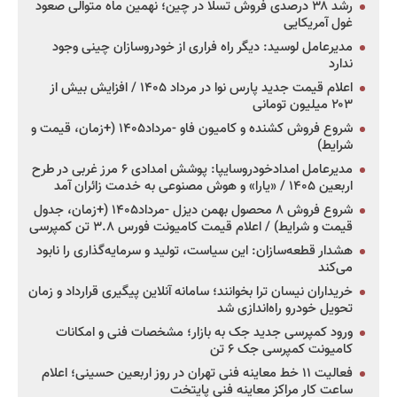
رشد ۳۸ درصدی فروش تسلا در چین؛ نهمین ماه متوالی صعود
غول آمریکایی
مدیرعامل لوسید: دیگر راه فراری از خودروسازان چینی وجود
ندارد
اعلام قیمت جدید پارس نوا در مرداد ۱۴۰۵ / افزایش بیش از
۲۰۳ میلیون تومانی
شروع فروش کشنده و کامیون فاو -مرداد۱۴۰۵ (+زمان، قیمت و
شرایط)
مدیرعامل امدادخودروسایپا: پوشش امدادی ۶ مرز غربی در طرح
اربعین ۱۴۰۵ / «یارا» و هوش مصنوعی به خدمت زائران آمد
شروع فروش ۸ محصول بهمن دیزل -مرداد۱۴۰۵ (+زمان، جدول
قیمت و شرایط) / اعلام قیمت کامیونت فورس ۳.۸ تن کمپرسی
هشدار قطعه‌سازان: این سیاست، تولید و سرمایه‌گذاری را نابود
می‌کند
خریداران نیسان ترا بخوانند؛ سامانه آنلاین پیگیری قرارداد و زمان
تحویل خودرو راه‌اندازی شد
ورود کمپرسی جدید جک به بازار؛ مشخصات فنی و امکانات
کامیونت کمپرسی جک ۶ تن
فعالیت ۱۱ خط معاینه فنی تهران در روز اربعین حسینی؛ اعلام
ساعت کار مراکز معاینه فنی پایتخت