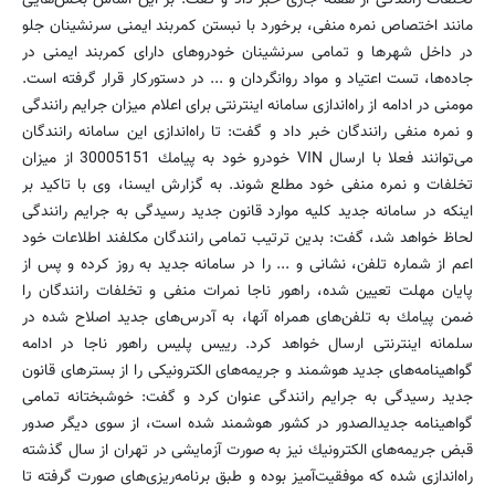
مانند اختصاص نمره منفی، برخورد با نبستن كمربند ایمنی سرنشینان جلو
در داخل شهرها و تمامی سرنشینان خودروهای دارای كمربند ایمنی در
جاده‌ها، تست اعتیاد و مواد روانگردان و ... در دستوركار قرار گرفته است.
مومنی در ادامه از راه‌اندازی سامانه اینترنتی برای اعلام میزان جرایم رانندگی
و نمره منفی رانندگان خبر داد و گفت: تا راه‌اندازی این سامانه رانندگان
می‌توانند فعلا با ارسال VIN خودرو خود به پیامك 30005151 از میزان
تخلفات و نمره منفی خود مطلع شوند. به گزارش ایسنا، وی با تاكید بر
اینكه در سامانه جدید كلیه موارد قانون جدید رسیدگی به جرایم رانندگی
لحاظ خواهد شد، گفت: بدین ترتیب تمامی رانندگان مكلفند اطلاعات خود
اعم از شماره تلفن، نشانی و ... را در سامانه جدید به روز كرده و پس از
پایان مهلت تعیین شده، راهور ناجا نمرات منفی و تخلفات رانندگان را
ضمن پیامك به تلفن‌های همراه آنها، به آدرس‌های جدید اصلاح شده در
سلمانه اینترنتی ارسال خواهد كرد. رییس پلیس راهور ناجا در ادامه
گواهینامه‌های جدید هوشمند و جریمه‌های الكترونیكی را از بسترهای قانون
جدید رسیدگی به جرایم رانندگی عنوان كرد و گفت: خوشبختانه تمامی
گواهینامه جدیدالصدور در كشور هوشمند شده است، از سوی دیگر صدور
قبض جریمه‌های الكترونیك نیز به صورت آزمایشی در تهران از سال گذشته
راه‌اندازی شده كه موفقیت‌آمیز بوده و طبق برنامه‌ریزی‌های صورت گرفته تا