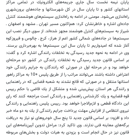
پایان نیمه نخست سال جاری جریمه‌های الكترونیك در تمامی مراكز
استانهای كشور و تا پایان سال در كل شهرستانها و جاده‌های برون‌شهری
راه‌اندازی می‌شود. مومنی در ادامه به راه‌اندازی سیستم‌های هوشممند كنترل
جاده‌ای اشاره و خاطرنشان كرد: هم‌اكنون مسیر تهران ـ مشهد و اصفهان ـ
شیراز به سیستم‌های كنترل هوشمند مجهز شده‌اند. از سوی دیگر نصب این
سیستم‌ها در جاده‌های شمالی كشور اعم از هراز، كرج ـ چالوس و فیروزكوه
آغاز شده كه امیدواریم تا پایان سال این سیستم‌ها به بهره‌برداری برسند.
وی در ادامه به نحوه جدید رسیدگی به تخلفات رانندگی اشاره كرد و گفت:
بر اساس قانون جدید رسیدگی به تخلفات رانندگی در كشور دو مرحله‌ای
خواهد بود و در مرحله اول در صورتی كه رانندگان به جرایم رانندگی خود
اعتراض داشته باشند می‌توانند مراتب را از طریق پلیس +10 به مراكز راهور
استانها منتقل و در صورتی كه قانع نشدند به شعبه قضایی كه در راهنمایی
و رانندگی هر استان پیش‌بینی شده و متشكل از یك قاضی با حكم رییس
قوه قضاییه و یك كارشناس راهنمایی و رانندگی است مراجعه كنند كه رای
این دادگاه قطعی و لازم‌الاجرا خواهد بود. رییس پلیس راهنمایی و رانندگی
نیروی انتظامی از افزایش مهلت پرداخت جرایم رانندگی از یك به دو ماه خبر
داد و افزود: بر اساس قانون جدید تا پنج سال خودروهای نو نیاز به دریافت
برگه‌های معاینه فنی ندارند. وی تاكید كرد: مراحل تدوین آیین‌نامه‌های این
قانون نیز در حال انجام است و بزودی به هیات دولت و بخش‌های مربوطه