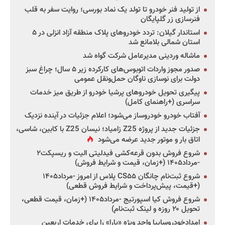
از تولید فنر خودرو تا تولد یک نماد بورسی؛ روایت سفر به قلب
فنرسازی زر گلپایگان
استاندار گیلان: تردد خودروهای پلاک منطقه آزاد انزلی در ۵
استان شمالی بلامانع شد
ماشاله وردینی مدیرعامل شرکت گواه شد
صدور مجوز واردات اتوبوس‌های کارکرده زیر ۵ سال؛ چراغ سبز
دولت برای نوسازی ناوگان حمل‌ونقل عمومی
پیگیری تحویل خودروهای پرشیا خودرو از طریق میز خدمات
سراسری (+راهنمای کامل)
آفتاب خودرو خودروساز می‌شود؛ اعلام جزئیات در آینده نزدیک
جزئیات جدید از پروژه Z25 زامیاد؛ نیسان Z25 با کابین، شاسی،
اتاق بار و موتور جدید عرضه می‌شود
شروع فروش بدون قرعه‌کشی فیدلیتی الیت و ریسپکت۲
-مرداد۱۴۰۵ (+زمان، قیمت و شرایط فروش)
شروع ثبت‌نام چانگان CS۵۵ پلاس از امروز -مرداد۱۴۰۵
(+قیمت، پیش‌پرداخت و شرایط فروش قطعی)
شروع فروش کیا اسپورتیج -مرداد۱۴۰۵ (+زمان، قیمت قطعی،
تحویل ۲۰ روزه و لینک ثبت‌نام)
امدادخودروسایپا واحد ویژه «یارا» را برای خدمات اربعین