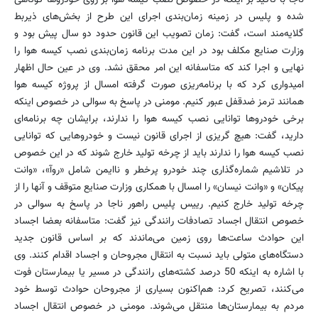
شده و پلیس در زمینه زمان‌بندی اجرای این طرح از بخش‌های ذیربط
گلایه‌مند است، گفت: زمان تصویب این قانون حدود دو سال پیش بود و
وزارت صنایع مكلف بود در این مدت برنامه زمان‌بندی نصب كیسه هوا را
نهایی و اجرا كند كه متاسفانه این امر محقق نشد. وی در عین حال اظهار
امیدواری كرد كه با برنامه‌ریزی صورت گرفته امسال از پروژه كیسه هوا
همانند ترمز ضدقفل عبور كنیم. مومنی در پاسخ به سوالی در خصوص اینكه
برخی خودروها توانایی نصب كیسه هوا را ندارند، برایشان چه برنامه‌ای
دارید، گفت: هیچ گریزی از اجرای قانون نیست و خودروهایی كه توانایی
نصب كیسه هوا را ندارند باید از چرخه تولید خارج شوند كه در این خصوص
در تلاشیم شماره‌گذاری چند خودرو پرخطر و نا‌ایمن شامل «روآ»، «‌وانت
پیكان» و «وانت نیسان» را امسال با همكاری وزارت صنایع متوقف و آنها را از
چرخه تولید خارج كنیم. رییس پلیس راهور ناجا در پاسخ به سوالی در
خصوص انتقال اجساد تصادفات رانندگی نیز گفت: متاسفانه بعضا اجساد
این حوادث ساعت‌ها روی زمین می‌ماندند كه بر اساس قانون جدید
دستگاه‌های متولی باید نسبت به انتقال مجروحان و اجساد اقدام كنند. وی
با اشاره به اینكه 50 درصد كشته‌های رانندگی در مسیر یا بیمارستان فوت
می‌كنند، تصریح كرد: هم‌اكنون بسیاری از مجروحان حوادث توسط خود
مردم به بیمارستان‌ها منتقل می‌شوند. مومنی در خصوص انتقال اجساد