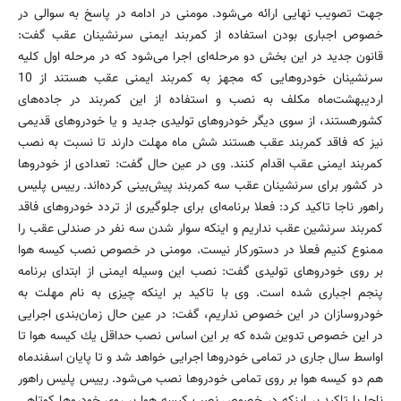
جهت تصویب نهایی ارائه می‌شود. مومنی در ادامه در پاسخ به سوالی در
خصوص اجباری بودن استفاده از كمربند ایمنی سرنشینان عقب گفت:
قانون جدید در این بخش دو مرحله‌ای اجرا می‌شود كه در مرحله اول كلیه
سرنشینان خودروهایی كه مجهز به كمربند ایمنی عقب هستند از 10
اردیبهشت‌ماه مكلف به نصب و استفاده از این كمربند در جاده‌های
كشورهستند، از سوی دیگر خودروهای تولیدی جدید و یا خودروهای قدیمی
نیز كه فاقد كمربند عقب هستند شش ماه مهلت دارند تا نسبت به نصب
كمربند ایمنی عقب اقدام كنند. وی در عین حال گفت: تعدادی از خودروها
در كشور برای سرنشینان عقب سه كمربند پیش‌بینی كرده‌اند. رییس پلیس
راهور ناجا تاكید كرد: فعلا برنامه‌ای برای جلوگیری از تردد خودروهای فاقد
كمربند سرنشین عقب نداریم و اینكه سوار شدن سه نفر در صندلی عقب را
ممنوع كنیم فعلا در دستوركار نیست. مومنی در خصوص نصب كیسه هوا
بر روی خودروهای تولیدی گفت: نصب این وسیله ایمنی از ابتدای برنامه
پنجم اجباری شده است. وی با تاكید بر اینكه چیزی به نام مهلت به
خودروسازان در این خصوص نداریم، گفت: در عین حال زمان‌بندی اجرایی
در این خصوص تدوین شده كه بر این اساس نصب حداقل یك كیسه هوا تا
اواسط سال جاری در تمامی خودروها اجرایی خواهد شد و تا پایان اسفندماه
هم دو كیسه هوا بر روی تمامی خودروها نصب می‌شود. رییس پلیس راهور
ناجا با تاكید بر اینكه در خصوص نصب كیسه هوا بر روی خودروها كوتاهی