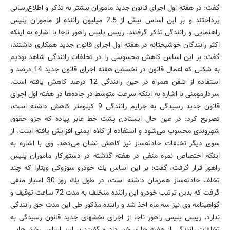
گفت: در هفته اول اجرای قانون جدید ماموران بیشتر به تذكر و اطلاع‌رسانی
پرداختند و بر این اساس بیش از 2.5 میلیون راننده از ماموران پلیس
راهنمایی و رانندگی تذكر گرفتند. رییس پلیس راهور ناجا با اشاره به اینكه
اكثر رانندگان خوشبختانه در هفته اول اجرای قانون جدید همكاری داشتند،
گفت: بر این اساس كاهش محسوسی را در تخلفات رانندگی شاهد بودیم
به شكلی كه اعمال قانون در نخستین هفته اجرای قانون جدید 14 درصد و
استفاده از تلفن همراه در حین رانندگی 12 درصد كاهش یافته است.
سردارمومنی با اشاره به اینكه سرعت متوسط در جاده‌ها در هفته اول اجرای
قانون جدید رسیدگی به جرایم رانندگی 9 كیلومتر كاهش داشته است،
تصریح كرد: در عین حال ایستادن پشت خط عابر پیاده كه جزو حقوق
شهروندی محسوب می‌شود و استفاده از كلاه ایمنی افزایش یافته است. از
سوی دیگر تخلفات حادثه‌ساز نیز كاهش نشان می‌دهد. وی با اشاره به
اینكه اختصاص نمره منفی در هفته گذشته در دستوركار ماموران پلیس
راهور قرار گرفت، گفت: بر این اساس یك خودرو سوزوكی ویتارا كه چند
تخلف حادثه‌ساز همزمان داشته است، در طول یك روز 30 امتیاز منفی
گرفت كه بدین ترتیب خودرو این راننده متخلف به مدت 72 ساعت توقیف و
گواهینامه وی نیز سه ماه اخذ شد و راننده مذكور طی این مدت حق رانندگی
ندارد. رییس پلیس راهور ناجا از اجرای بخشهای جدید قانون رسیدگی به
تخلفات رانندگی از هفته جاری خبر داد و گفت: بر این اساس بخش‌هایی