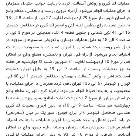
عملیات لکه‌گیری و روکش آسفالت، تردد با رعایت جوانب احتیاط، همزمان
با اجرای عملیات انجام می‌شود. آزادراه قزوین ـ رشت و بالعکس، مقطع واقع
در استان قزوین، از مورخ 29 اردیبهشت لغایت 27 تیر، از ساعت 8 الی 18
به دلیل عملیات رفع نواقص ابنیه فنی و انجام لکه‌گیری در حدفاصل کیلومتر
16 الی 41 لاین شمالی و جنوبی قطعه 4 الف، همچنین در مورخ 3 تیر، از
ساعت 8 الی 18 به دلیل عملیات بهسازی و تعویض سنسورهای موجود در
تونل شیرین‌سو، تردد همزمان با اجرای عملیات، با محدودیت و رعایت
احتیاط انجام می‌شود. آزادراه قم ـ تهران و بالعکس، مقطع واقع در استان
قم، از مورخ 10 اردیبهشت لغایت 31 شهریور، شنبه تا چهارشنبه هر هفته
به‌ جز تعطیلات رسمی، از ساعت 7 الی 19 به دلیل اجرای عملیات
آسفالت‌تراشی و روکش آسفالت و بهسازی، حدفاصل کیلومتر 1 الی 68 قم ـ
تهران و کیلومتر 67 الی 135 تهران ـ قم، تردد همزمان با اجرای عملیات، با
محدودیت و رعایت احتیاط انجام می‌شود. آزادراه کرج ـ تهران، مقطع واقع
در استان تهران، از مورخ 2 اردیبهشت لغایت اطلاع بعدی روز‌‌های شنبه تا
چهارشنبه هر هفته، ساعت 9 الی 16، به دلیل اجرای عملیات لکه‌گیری
هندسی حدفاصل کیلومتر 6 از ایران خودرو، عبور یک در میان (شطرنجی)
در باند کندرو اعمال و تردد همزمان با اجرای عملیات، با رعایت احتیاط
انجام می‌شود. محورهای میانه ـ زنجان و میانه ـ قره چمن، واقع در استان
آذربایجان شرقی، تا مورخ 10 تیر 93 به دلیل اجرای عملیات لق‌گیری