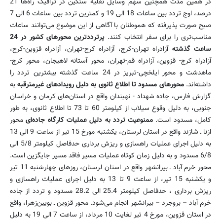
در همین مدت همچنین سهم وسایل نقلیه سنگین در ترافیک راه‌ها 21
درصد، اوج تردد بین ساعات 18 ‌الی 19 و کمترین تردد بین ساعات 6 الی 7
صبح صورت پذیرفته که هموطنان با آگاهی از این موضوع می‌توانند ساعات
مناسب‌تری را برای سفر انتخاب کنند.
پرتردد‌ترین محور‌های کشور در 24
ساعت گذشته
آزادراه تهران-کرج، ‌آزادراه کرج-تهران، آزادراه قزوین-کرج،
آزادراه کرج- قزوین، آزادراه قم-تهران، محور آستانه لاهیجان، محور کرج-
ماهدشت و محور ایلخچی-تبریز ‌در 24 ساعت گذشته بیشترین تردد را
داشته‌اند.
محورهای مسدود تا اطلاع ثانوی به دلیل رویدادهای غیرمترقبه
به
گزارش فارس، جاده شهداد - نهبندان‌ واقع در استان‌های کرمان و خراسان
جنوبی، به ‌دلیل وقوع سیلاب از کیلومتر 60 تا 73 ‌تا اطلاع ثانوی، به‌ طور
کامل، مسدود است.‌
ممنوعیت تردد به دلیل عملیات کارگاه جاده‌ای
محور
ازنا ـ شازند واقع در استان لرستان، یکشنبه مورخ 15 تیر ‌از ساعت 9 الی 13
به دلیل اجرای عملیات راهسازی و ریزش برداری حدفاصل کیلومتر 5/8 الی
6/8 مسدود و به دلیل زمان کوتاه عملیات مسیر فاقد مسیر جایگزین است.
‌‌‌محور خرم آباد ـ بیرانشهر‌‌ واقع در استان لرستان، روز‌های چهارشنبه 11 تیر
و یکشنبه 15 تیر‌، از ساعت 9 تا 13 به دلیل اجرای عملیات راهسازی و
ریزش برداری ، حدفاصل کیلومتر 25.4 الی 28.2 مسدود و تردد از جاده
خرم آباد – بروجرد – بیرانشهر انجام می‌شود. محور قزوین ـ بویین‌زهرا، واقع
در استان قزوین، مورخ 4 تیر لغایت 10 مرداد، از ساعت 7 الی 19 به دلیل