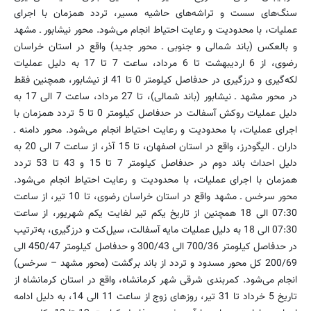
سنگ‌های سست و تراشه‌های حاشیه مسیر، تردد همزمان با اجرای
عملیات، با محدودیت و رعایت احتیاط انجام می‌شود. محور نیشابور ـ مشهد
و بالعکس (باند شمالی و جنوبی ـ محور جدید) واقع در استان خراسان
رضوی، از 6 اردیبهشت تا 6 مرداد، ساعت 7 تا 17 به دلیل عملیات
لکه‌گیری و درزگیری در حدفاصل کیلومتر 0 تا 41 از نیشابور، همچنین فقط
در محور مشهد ـ نیشابور (باند شمالی)، تا 27 مرداد، ساعت 7 الی 17 به
دلیل عملیات روکش آسفالت‏ در حدفاصل کیلومتر 0 تا 5 تردد همزمان با
اجرای عملیات، با محدودیت و رعایت احتیاط انجام می‌شود. محور دامنه ـ
داران ـ الیگودرز، واقع در استان اصفهان، تا 15 آذر، از ساعت 7 الی 20 به‌
دلیل احداث باند دوم در حدفاصل کیلومتر 7 تا 15 و 43 تا 53 ‌تردد
همزمان با اجرای عملیات، با محدودیت و رعایت احتیاط انجام می‌شود.‌
محور سرخس ـ مشهد واقع در استان خراسان رضوی، تا 10 تیر، از ساعت
07:30 الی 18 ‌همچنین از تاریخ یکم تیر لغایت یکم شهریور، از ساعت
07:30 ‌الی 18 به دلیل عملیات مایه آسفالت، سیل‌کت و درزگیری، به‌ترتیب
در حدفاصل کیلومتر 700/36 الی 300/43 و حدفاصل کیلومتر 450/47 الی
200/69 ‌کل محور مسدود و تردد از باند برگشت (محور مشهد – سرخس)
انجام می‌شود. کمربندی شرقی شهر کرمانشاه، واقع در استان کرمانشاه‌ از
تاریخ 5 خرداد تا 31 تیر، روزهای زوج از ساعت 11 الی 14، به‌ دلیل ادامه