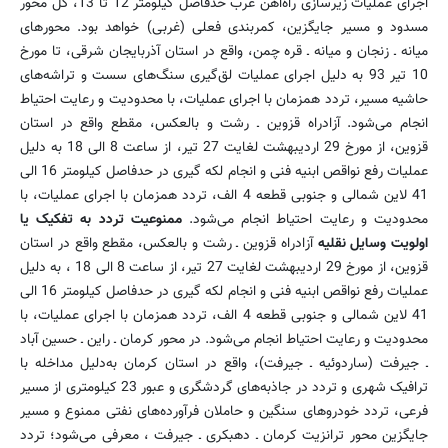
اجرای عملیات زیرسازی راه‌آهن غرب حدفاصل کیلومتر 12 تا 13، کل محور
مسدود و مسیر جایگزین، کمربندی فعلی (غربی) خواهد بود. محورهای
میانه ـ زنجان و میانه ـ قره چمن، واقع در استان آذربایجان شرقی، تا مورخ
10 تیر 93 به دلیل اجرای عملیات لق‌گیری سنگ‌های سست و تراشه‌های
حاشیه مسیر، تردد همزمان با اجرای عملیات، با محدودیت و رعایت احتیاط
انجام می‌شود. آزادراه قزوین ـ رشت و بالعکس، مقطع واقع در استان
قزوین، از مورخ 29 اردیبهشت لغایت 27 تیر، از ساعت 8 الی 18 به دلیل
عملیات رفع نواقص ابنیه فنی و انجام لکه گیری در حدفاصل کیلومتر 16 الی
41 لاین شمالی و جنوبی قطعه 4 الف، تردد همزمان با اجرای عملیات، با
محدودیت و رعایت احتیاط انجام می‌شود.
ممنوعیت تردد به ‌تفکیک یا
اولویت وسایل نقلیه
آزادراه قزوین ـ رشت و بالعکس، مقطع واقع در استان
قزوین، از مورخ 29 اردیبهشت لغایت 27 تیر، از ساعت 8 الی 18 ، به دلیل
عملیات رفع نواقص ابنیه فنی و انجام لکه گیری در حدفاصل کیلومتر 16 الی
41 لاین شمالی و جنوبی قطعه 4 الف، تردد همزمان با اجرای عملیات، با
محدودیت و رعایت احتیاط انجام می‌شود. در محور کرمان ـ راین ـ حسین آباد
ـ جیرفت (ساردوئیه ـ جیرفت)، واقع در استان کرمان به‌دلیل مداخله با
ترافیک شهری‏ و تردد در جاذبه‌های گردشگری و عبور 23 کیلومتری از مسیر
فرعی، تردد خودروهای سنگین و حاملان فرآورده‌های نفتی ممنوع و مسیر
جایگزین محور ترانزیت کرمان ـ دهبکری ـ جیرفت ، معرفی می‌شود؛ تردد