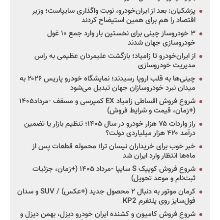
پزشکیان: بعد از ایران‌خودرو، نوبت واگذاری سایپاست؛ وزیر
اقتصاد را هم برای همین استیضاح کردند
۳ خودروساز چینی برای نخستین بار وارد جمع ۱۰ غول
خودروسازی جهان شدند
از ایران‌خودرو تا زامیاد؛ بازگشت علیمردان عظیمی به راس
مدیریت خودروسازی
چینی‌ها به قلب اروپا رسیدند؛ نمایشگاه خودرو پاریس ۲۰۲۶ به
میدان نبرد خودروسازان جهان تبدیل می‌شود
شروع فروش اقساطی زامیاد EX کمپرسی و مسقف -مرداد۱۴۰۵
(+زمان، قیمت و شرایط فروش)
راز واردات ۷۵ هزار خودرو در سال ۱۴۰۵؛ تنظیم بازار یا تضمین
درآمد ۴۲۰ هزار میلیاردی دولت؟
خبر خوب برای خریداران نیسان ترا؛ محموله قطعات پس از
ماه‌ها انتظار وارد ایران شد
شروع فروش کوییک S سایپا -مرداد ۱۴۰۵ (+زمان، جزئیات
ثبت‌نام و موعد تحویل)
کرمان موتور به دنبال ۲ محصول جدید (+عکس) / SUV و سدان
فول‌سایز روی پلتفرم KP2
شروع فروش کامیون و کشنده ایران خودرو دیزل، بهمن دیزل و