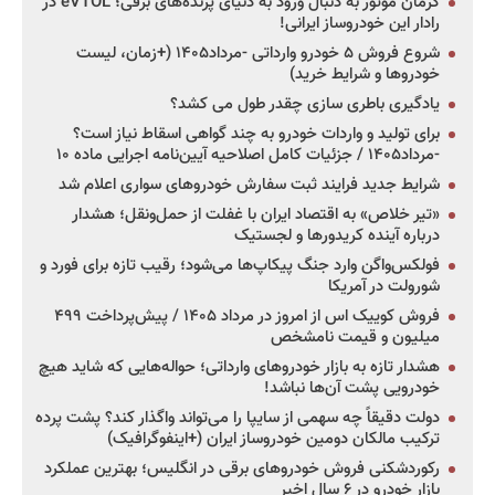
کرمان موتور به دنبال ورود به دنیای پرنده‌های برقی؛ eVTOL در
رادار این خودروساز ایرانی!
شروع فروش ۵ خودرو وارداتی -مرداد۱۴۰۵ (+زمان، لیست
خودروها و شرایط خرید)
یادگیری باطری سازی چقدر طول می کشد؟
برای تولید و واردات خودرو به چند گواهی اسقاط نیاز است؟
-مرداد۱۴۰۵ / جزئیات کامل اصلاحیه آیین‌نامه اجرایی ماده ۱۰
شرایط جدید فرایند ثبت سفارش خودروهای سواری اعلام شد
«تیر خلاص» به اقتصاد ایران با غفلت از حمل‌ونقل؛ هشدار
درباره آینده کریدورها و لجستیک
فولکس‌واگن وارد جنگ پیکاپ‌ها می‌شود؛ رقیب تازه برای فورد و
شورولت در آمریکا
فروش کوییک اس از امروز در مرداد ۱۴۰۵ / پیش‌پرداخت ۴۹۹
میلیون و قیمت نامشخص
هشدار تازه به بازار خودروهای وارداتی؛ حواله‌هایی که شاید هیچ
خودرویی پشت آن‌ها نباشد!
دولت دقیقاً چه سهمی از سایپا را می‌تواند واگذار کند؟ پشت پرده
ترکیب مالکان دومین خودروساز ایران (+اینفوگرافیک)
رکوردشکنی فروش خودروهای برقی در انگلیس؛ بهترین عملکرد
بازار خودرو در ۶ سال اخیر