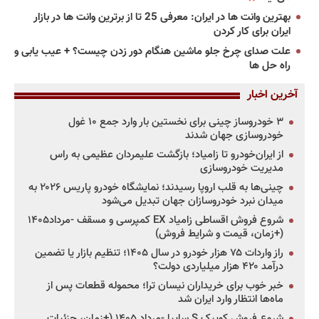
بهترین وانت ها در ایران: معرفی 25 تا از برترین وانت ها در بازار
ایران برای کار کردن
علت صدای چرخ جلو ماشین هنگام دور زدن چیست؟ + عیب یابی و
راه حل ها
آخرین اخبار
۳ خودروساز چینی برای نخستین بار وارد جمع ۱۰ غول
خودروسازی جهان شدند
از ایران‌خودرو تا زامیاد؛ بازگشت علیمردان عظیمی به راس
مدیریت خودروسازی
چینی‌ها به قلب اروپا رسیدند؛ نمایشگاه خودرو پاریس ۲۰۲۶ به
میدان نبرد خودروسازان جهان تبدیل می‌شود
شروع فروش اقساطی زامیاد EX کمپرسی و مسقف -مرداد۱۴۰۵
(+زمان، قیمت و شرایط فروش)
راز واردات ۷۵ هزار خودرو در سال ۱۴۰۵؛ تنظیم بازار یا تضمین
درآمد ۴۲۰ هزار میلیاردی دولت؟
خبر خوب برای خریداران نیسان ترا؛ محموله قطعات پس از
ماه‌ها انتظار وارد ایران شد
شروع فروش کوییک S سایپا -مرداد ۱۴۰۵ (+زمان، جزئیات