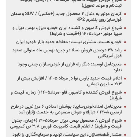
ثبت‌نام و موعد تحویل)
کرمان موتور به دنبال ۲ محصول جدید (+عکس) / SUV و سدان
فول‌سایز روی پلتفرم KP2
شروع فروش کامیون و کشنده ایران خودرو دیزل، بهمن دیزل و
سیبا موتور -مرداد۱۴۰۵ (+قیمت و شرایط)
خودرو هست، مشتری نیست؛ معادله جدید بازار خودرو ایران
رشد ۳۸ درصدی فروش تسلا در چین؛ نهمین ماه متوالی صعود
غول آمریکایی
مدیرعامل لوسید: دیگر راه فراری از خودروسازان چینی وجود
ندارد
اعلام قیمت جدید پارس نوا در مرداد ۱۴۰۵ / افزایش بیش از
۲۰۳ میلیون تومانی
شروع فروش کشنده و کامیون فاو -مرداد۱۴۰۵ (+زمان، قیمت و
شرایط)
مدیرعامل امدادخودروسایپا: پوشش امدادی ۶ مرز غربی در طرح
اربعین ۱۴۰۵ / «یارا» و هوش مصنوعی به خدمت زائران آمد
شروع فروش ۸ محصول بهمن دیزل -مرداد۱۴۰۵ (+زمان، جدول
قیمت و شرایط) / اعلام قیمت کامیونت فورس ۳.۸ تن کمپرسی
هشدار قطعه‌سازان: این سیاست، تولید و سرمایه‌گذاری را نابود