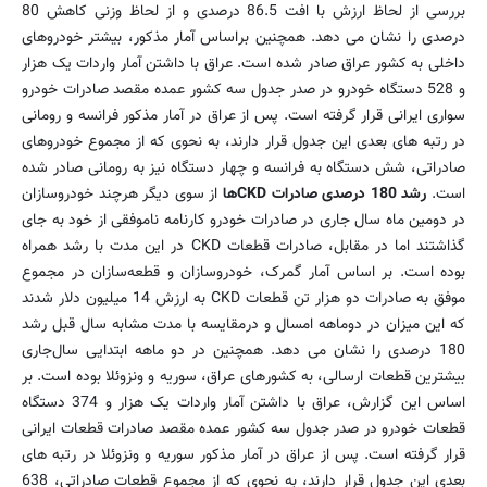
بررسی از لحاظ ارزش با افت 86.5 درصدی و از لحاظ وزنی کاهش 80
درصدی را نشان می دهد. همچنین براساس آمار مذکور، بیشتر خودروهای
داخلی به کشور عراق صادر شده است. عراق با داشتن آمار واردات یک هزار
و 528 دستگاه خودرو در صدر جدول سه کشور عمده مقصد صادرات خودرو
سواری ایرانی قرار گرفته است. پس از عراق در آمار مذکور فرانسه و رومانی
در رتبه های بعدی این جدول قرار دارند، به نحوی که از مجموع خودروهای
صادراتی، شش دستگاه به فرانسه و چهار دستگاه نیز به رومانی صادر شده
است.
رشد 180 درصدی صادرات CKDها
از سوی دیگر هرچند خودروسازان
در دومین ماه سال جاری در صادرات خودرو کارنامه ناموفقی از خود به جای
گذاشتند اما در مقابل، صادرات قطعات CKD در این مدت با رشد همراه
بوده است. بر اساس آمار گمرک، خودروسازان و قطعه‌سازان در مجموع
موفق به صادرات دو هزار تن قطعات CKD به ارزش 14 میلیون دلار شدند
که این میزان در دوماهه امسال و درمقایسه با مدت مشابه سال قبل رشد
180 درصدی را نشان می دهد. همچنین در دو ماهه ابتدایی سال‌جاری
بیشترین قطعات ارسالی، به کشورهای عراق، سوریه و ونزوئلا بوده است. بر
اساس این گزارش، عراق با داشتن آمار واردات یک هزار و 374 دستگاه
قطعات خودرو در صدر جدول سه کشور عمده مقصد صادرات قطعات ایرانی
قرار گرفته است. پس از عراق در آمار مذکور سوریه و ونزوئلا در رتبه های
بعدی این جدول قرار دارند، به نحوی که از مجموع قطعات صادراتی، 638