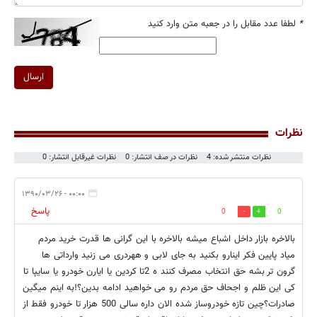
*
لطفا عدد مقابل را در جعبه متن وارد کنید
ارسال
نظرات
نظرات منتشر شده: 4
نظرات در صف انتشار: 0
نظرات غیرقابل انتشار: 0
۰۰:۰۰ - ۱۳۹۰/۰۳/۲۶
پاسخ
0
0
بالاخره بازار داخل اشباع میشه بالاخره با این گرانی ها قدرت خرید مردم
میاد پایین فکر اینارو بکنید به جای لابی و ههردری می زنید وارداتی ها
گرون تر بشه حق انتخاب مصرف کنند ه 2تا کردین یا ایارن خودرو یا سایپا تا
کی این ظلم و اجحاف حق مردم رو می خواهید ادامه بدین؟!به اینم میگین
صادرات؟چین تازه خودروساز شده الان داره سالی 500 هزار تا خودرو فقط از