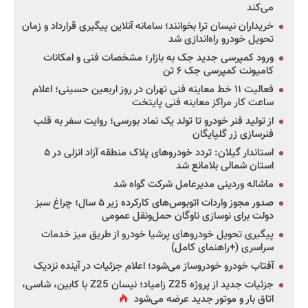
می‌کند
خریداران نیسان ترا بخوانند؛ سامانه آنلاین پیگیری قرارداد و زمان
تحویل خودرو راه‌اندازی شد
ورود کمپرسی جدید جک به بازار؛ مشخصات فنی و امکانات
کامیونت کمپرسی جک ۶ تن
فعالیت ۱۱ خط معاینه فنی تهران در روز اربعین حسینی؛ اعلام
ساعت کار مراکز معاینه فنی پایتخت
از تولید فنر خودرو تا تولد یک نماد بورسی؛ روایت سفر به قلب
فنرسازی زر گلپایگان
استاندار گیلان: تردد خودروهای پلاک منطقه آزاد انزلی در ۵
استان شمالی بلامانع شد
ماشاله وردینی مدیرعامل شرکت گواه شد
صدور مجوز واردات اتوبوس‌های کارکرده زیر ۵ سال؛ چراغ سبز
دولت برای نوسازی ناوگان حمل‌ونقل عمومی
پیگیری تحویل خودروهای پرشیا خودرو از طریق میز خدمات
سراسری (+راهنمای کامل)
آفتاب خودرو خودروساز می‌شود؛ اعلام جزئیات در آینده نزدیک
جزئیات جدید از پروژه Z25 زامیاد؛ نیسان Z25 با کابین، شاسی،
اتاق بار و موتور جدید عرضه می‌شود