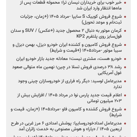
خبر خوب برای خریداران نیسان ترا؛ محموله قطعات پس از
ماه‌ها انتظار وارد ایران شد
شروع فروش کوییک S سایپا -مرداد ۱۴۰۵ (+زمان، جزئیات
ثبت‌نام و موعد تحویل)
کرمان موتور به دنبال ۲ محصول جدید (+عکس) / SUV و سدان
فول‌سایز روی پلتفرم KP2
شروع فروش کامیون و کشنده ایران خودرو دیزل، بهمن دیزل و
سیبا موتور -مرداد۱۴۰۵ (+قیمت و شرایط)
خودرو هست، مشتری نیست؛ معادله جدید بازار خودرو ایران
رشد ۳۸ درصدی فروش تسلا در چین؛ نهمین ماه متوالی صعود
غول آمریکایی
مدیرعامل لوسید: دیگر راه فراری از خودروسازان چینی وجود
ندارد
اعلام قیمت جدید پارس نوا در مرداد ۱۴۰۵ / افزایش بیش از
۲۰۳ میلیون تومانی
شروع فروش کشنده و کامیون فاو -مرداد۱۴۰۵ (+زمان، قیمت و
شرایط)
مدیرعامل امدادخودروسایپا: پوشش امدادی ۶ مرز غربی در طرح
اربعین ۱۴۰۵ / «یارا» و هوش مصنوعی به خدمت زائران آمد