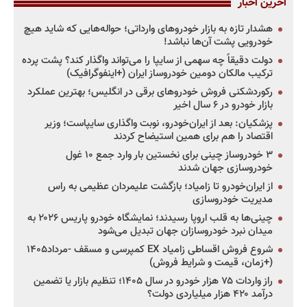
آخرین اخبار
هشدار تازه به بازار خودروهای وارداتی؛ حواله‌هایی که شاید هیچ
خودرویی پشت آن‌ها نباشد!
دولت دقیقاً چه سهمی از سایپا را می‌تواند واگذار کند؟ پشت پرده
ترکیب مالکان دومین خودروساز ایران (+اینفوگرافیک)
رکوردشکنی فروش خودروهای برقی در انگلیس؛ بهترین عملکرد
بازار خودرو در ۶ سال اخیر
پزشکیان: بعد از ایران‌خودرو، نوبت واگذاری سایپاست؛ وزیر
اقتصاد را هم برای همین استیضاح کردند
۳ خودروساز چینی برای نخستین بار وارد جمع ۱۰ غول
خودروسازی جهان شدند
از ایران‌خودرو تا زامیاد؛ بازگشت علیمردان عظیمی به راس
مدیریت خودروسازی
چینی‌ها به قلب اروپا رسیدند؛ نمایشگاه خودرو پاریس ۲۰۲۶ به
میدان نبرد خودروسازان جهان تبدیل می‌شود
شروع فروش اقساطی زامیاد EX کمپرسی و مسقف -مرداد۱۴۰۵
(+زمان، قیمت و شرایط فروش)
راز واردات ۷۵ هزار خودرو در سال ۱۴۰۵؛ تنظیم بازار یا تضمین
درآمد ۴۲۰ هزار میلیاردی دولت؟