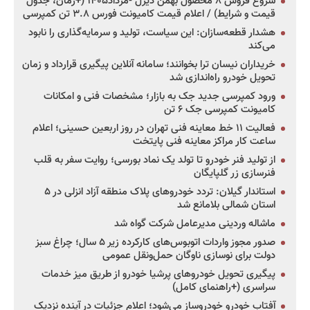
شروع فروش ۸ محصول بهمن دیزل -مرداد۱۴۰۵ (+زمان، جدول
قیمت و شرایط) / اعلام قیمت کامیونت فورس ۳.۸ تن کمپرسی
هشدار قطعه‌سازان: این سیاست، تولید و سرمایه‌گذاری را نابود
می‌کند
خریداران نیسان ترا بخوانند؛ سامانه آنلاین پیگیری قرارداد و زمان
تحویل خودرو راه‌اندازی شد
ورود کمپرسی جدید جک به بازار؛ مشخصات فنی و امکانات
کامیونت کمپرسی جک ۶ تن
فعالیت ۱۱ خط معاینه فنی تهران در روز اربعین حسینی؛ اعلام
ساعت کار مراکز معاینه فنی پایتخت
از تولید فنر خودرو تا تولد یک نماد بورسی؛ روایت سفر به قلب
فنرسازی زر گلپایگان
استاندار گیلان: تردد خودروهای پلاک منطقه آزاد انزلی در ۵
استان شمالی بلامانع شد
ماشاله وردینی مدیرعامل شرکت گواه شد
صدور مجوز واردات اتوبوس‌های کارکرده زیر ۵ سال؛ چراغ سبز
دولت برای نوسازی ناوگان حمل‌ونقل عمومی
پیگیری تحویل خودروهای پرشیا خودرو از طریق میز خدمات
سراسری (+راهنمای کامل)
آفتاب خودرو خودروساز می‌شود؛ اعلام جزئیات در آینده نزدیک