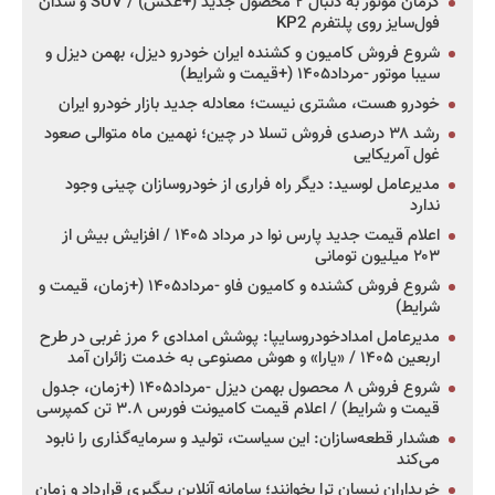
کرمان موتور به دنبال ۲ محصول جدید (+عکس) / SUV و سدان
فول‌سایز روی پلتفرم KP2
شروع فروش کامیون و کشنده ایران خودرو دیزل، بهمن دیزل و
سیبا موتور -مرداد۱۴۰۵ (+قیمت و شرایط)
خودرو هست، مشتری نیست؛ معادله جدید بازار خودرو ایران
رشد ۳۸ درصدی فروش تسلا در چین؛ نهمین ماه متوالی صعود
غول آمریکایی
مدیرعامل لوسید: دیگر راه فراری از خودروسازان چینی وجود
ندارد
اعلام قیمت جدید پارس نوا در مرداد ۱۴۰۵ / افزایش بیش از
۲۰۳ میلیون تومانی
شروع فروش کشنده و کامیون فاو -مرداد۱۴۰۵ (+زمان، قیمت و
شرایط)
مدیرعامل امدادخودروسایپا: پوشش امدادی ۶ مرز غربی در طرح
اربعین ۱۴۰۵ / «یارا» و هوش مصنوعی به خدمت زائران آمد
شروع فروش ۸ محصول بهمن دیزل -مرداد۱۴۰۵ (+زمان، جدول
قیمت و شرایط) / اعلام قیمت کامیونت فورس ۳.۸ تن کمپرسی
هشدار قطعه‌سازان: این سیاست، تولید و سرمایه‌گذاری را نابود
می‌کند
خریداران نیسان ترا بخوانند؛ سامانه آنلاین پیگیری قرارداد و زمان