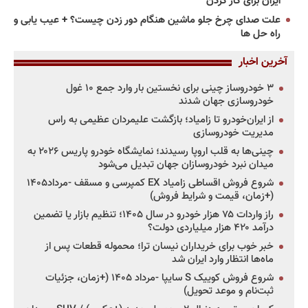
ایران برای کار کردن
علت صدای چرخ جلو ماشین هنگام دور زدن چیست؟ + عیب یابی و
راه حل ها
آخرین اخبار
۳ خودروساز چینی برای نخستین بار وارد جمع ۱۰ غول
خودروسازی جهان شدند
از ایران‌خودرو تا زامیاد؛ بازگشت علیمردان عظیمی به راس
مدیریت خودروسازی
چینی‌ها به قلب اروپا رسیدند؛ نمایشگاه خودرو پاریس ۲۰۲۶ به
میدان نبرد خودروسازان جهان تبدیل می‌شود
شروع فروش اقساطی زامیاد EX کمپرسی و مسقف -مرداد۱۴۰۵
(+زمان، قیمت و شرایط فروش)
راز واردات ۷۵ هزار خودرو در سال ۱۴۰۵؛ تنظیم بازار یا تضمین
درآمد ۴۲۰ هزار میلیاردی دولت؟
خبر خوب برای خریداران نیسان ترا؛ محموله قطعات پس از
ماه‌ها انتظار وارد ایران شد
شروع فروش کوییک S سایپا -مرداد ۱۴۰۵ (+زمان، جزئیات
ثبت‌نام و موعد تحویل)