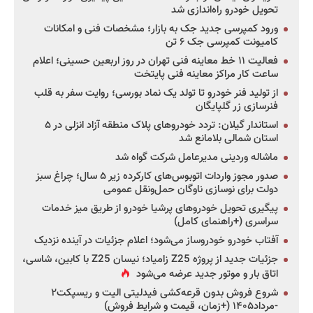
تحویل خودرو راه‌اندازی شد
ورود کمپرسی جدید جک به بازار؛ مشخصات فنی و امکانات
کامیونت کمپرسی جک ۶ تن
فعالیت ۱۱ خط معاینه فنی تهران در روز اربعین حسینی؛ اعلام
ساعت کار مراکز معاینه فنی پایتخت
از تولید فنر خودرو تا تولد یک نماد بورسی؛ روایت سفر به قلب
فنرسازی زر گلپایگان
استاندار گیلان: تردد خودروهای پلاک منطقه آزاد انزلی در ۵
استان شمالی بلامانع شد
ماشاله وردینی مدیرعامل شرکت گواه شد
صدور مجوز واردات اتوبوس‌های کارکرده زیر ۵ سال؛ چراغ سبز
دولت برای نوسازی ناوگان حمل‌ونقل عمومی
پیگیری تحویل خودروهای پرشیا خودرو از طریق میز خدمات
سراسری (+راهنمای کامل)
آفتاب خودرو خودروساز می‌شود؛ اعلام جزئیات در آینده نزدیک
جزئیات جدید از پروژه Z25 زامیاد؛ نیسان Z25 با کابین، شاسی،
اتاق بار و موتور جدید عرضه می‌شود
شروع فروش بدون قرعه‌کشی فیدلیتی الیت و ریسپکت۲
-مرداد۱۴۰۵ (+زمان، قیمت و شرایط فروش)