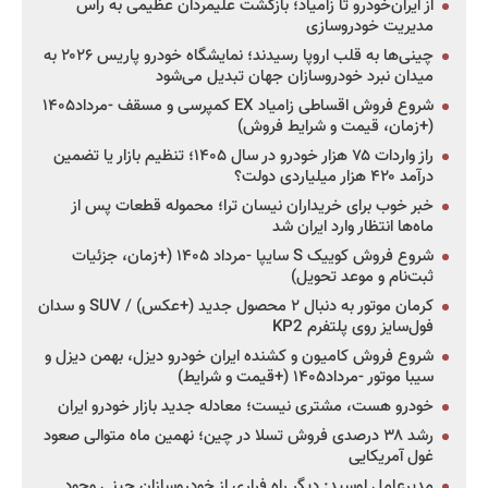
از ایران‌خودرو تا زامیاد؛ بازگشت علیمردان عظیمی به راس
مدیریت خودروسازی
چینی‌ها به قلب اروپا رسیدند؛ نمایشگاه خودرو پاریس ۲۰۲۶ به
میدان نبرد خودروسازان جهان تبدیل می‌شود
شروع فروش اقساطی زامیاد EX کمپرسی و مسقف -مرداد۱۴۰۵
(+زمان، قیمت و شرایط فروش)
راز واردات ۷۵ هزار خودرو در سال ۱۴۰۵؛ تنظیم بازار یا تضمین
درآمد ۴۲۰ هزار میلیاردی دولت؟
خبر خوب برای خریداران نیسان ترا؛ محموله قطعات پس از
ماه‌ها انتظار وارد ایران شد
شروع فروش کوییک S سایپا -مرداد ۱۴۰۵ (+زمان، جزئیات
ثبت‌نام و موعد تحویل)
کرمان موتور به دنبال ۲ محصول جدید (+عکس) / SUV و سدان
فول‌سایز روی پلتفرم KP2
شروع فروش کامیون و کشنده ایران خودرو دیزل، بهمن دیزل و
سیبا موتور -مرداد۱۴۰۵ (+قیمت و شرایط)
خودرو هست، مشتری نیست؛ معادله جدید بازار خودرو ایران
رشد ۳۸ درصدی فروش تسلا در چین؛ نهمین ماه متوالی صعود
غول آمریکایی
مدیرعامل لوسید: دیگر راه فراری از خودروسازان چینی وجود