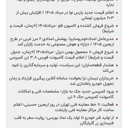
ندارد
اعلام قیمت جدید پارس نوا در مرداد ۱۴۰۵ / افزایش بیش از
۲۰۳ میلیون تومانی
شروع فروش کشنده و کامیون فاو -مرداد۱۴۰۵ (+زمان، قیمت و
شرایط)
مدیرعامل امدادخودروسایپا: پوشش امدادی ۶ مرز غربی در طرح
اربعین ۱۴۰۵ / «یارا» و هوش مصنوعی به خدمت زائران آمد
شروع فروش ۸ محصول بهمن دیزل -مرداد۱۴۰۵ (+زمان، جدول
قیمت و شرایط) / اعلام قیمت کامیونت فورس ۳.۸ تن کمپرسی
هشدار قطعه‌سازان: این سیاست، تولید و سرمایه‌گذاری را نابود
می‌کند
خریداران نیسان ترا بخوانند؛ سامانه آنلاین پیگیری قرارداد و زمان
تحویل خودرو راه‌اندازی شد
ورود کمپرسی جدید جک به بازار؛ مشخصات فنی و امکانات
کامیونت کمپرسی جک ۶ تن
فعالیت ۱۱ خط معاینه فنی تهران در روز اربعین حسینی؛ اعلام
ساعت کار مراکز معاینه فنی پایتخت
از تولید فنر خودرو تا تولد یک نماد بورسی؛ روایت سفر به قلب
فنرسازی زر گلپایگان