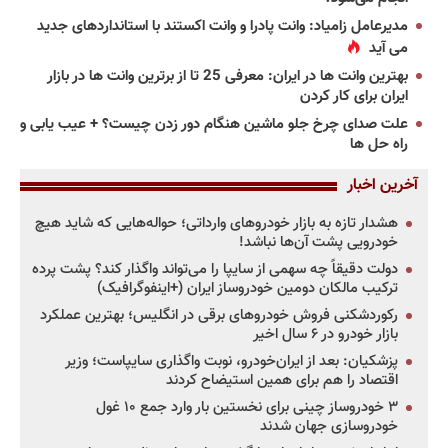
مدیرعامل زامیاد: وانت پادرا و وانت اکستند با استانداردهای جدید
می آید
بهترین وانت ها در ایران: معرفی 25 تا از برترین وانت ها در بازار
ایران برای کار کردن
علت صدای چرخ جلو ماشین هنگام دور زدن چیست؟ + عیب یابی و
راه حل ها
آخرین اخبار
هشدار تازه به بازار خودروهای وارداتی؛ حواله‌هایی که شاید هیچ
خودرویی پشت آن‌ها نباشد!
دولت دقیقاً چه سهمی از سایپا را می‌تواند واگذار کند؟ پشت پرده
ترکیب مالکان دومین خودروساز ایران (+اینفوگرافیک)
رکوردشکنی فروش خودروهای برقی در انگلیس؛ بهترین عملکرد
بازار خودرو در ۶ سال اخیر
پزشکیان: بعد از ایران‌خودرو، نوبت واگذاری سایپاست؛ وزیر
اقتصاد را هم برای همین استیضاح کردند
۳ خودروساز چینی برای نخستین بار وارد جمع ۱۰ غول
خودروسازی جهان شدند