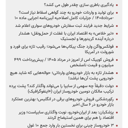
یادگیری باطری سازی چقدر طول می کشد؟
برای تولید و واردات خودرو به چند گواهی اسقاط نیاز است؟
-مرداد۱۴۰۵ / جزئیات کامل اصلاحیه آیین‌نامه اجرایی ماده ۱۰
شرایط جدید فرایند ثبت سفارش خودروهای سواری اعلام شد
«تیر خلاص» به اقتصاد ایران با غفلت از حمل‌ونقل؛ هشدار
درباره آینده کریدورها و لجستیک
فولکس‌واگن وارد جنگ پیکاپ‌ها می‌شود؛ رقیب تازه برای فورد و
شورولت در آمریکا
فروش کوییک اس از امروز در مرداد ۱۴۰۵ / پیش‌پرداخت ۴۹۹
میلیون و قیمت نامشخص
هشدار تازه به بازار خودروهای وارداتی؛ حواله‌هایی که شاید هیچ
خودرویی پشت آن‌ها نباشد!
دولت دقیقاً چه سهمی از سایپا را می‌تواند واگذار کند؟ پشت پرده
ترکیب مالکان دومین خودروساز ایران (+اینفوگرافیک)
رکوردشکنی فروش خودروهای برقی در انگلیس؛ بهترین عملکرد
بازار خودرو در ۶ سال اخیر
پزشکیان: بعد از ایران‌خودرو، نوبت واگذاری سایپاست؛ وزیر
اقتصاد را هم برای همین استیضاح کردند
۳ خودروساز چینی برای نخستین بار وارد جمع ۱۰ غول