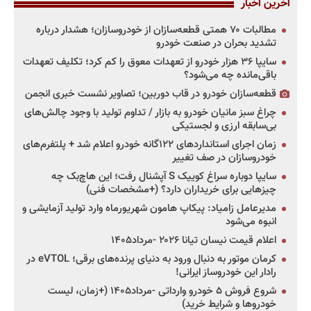
آخرین اخبار
مطالبات ۷۰ همتی قطعه‌سازان از خودروسازان؛ هشدار درباره
تشدید بحران در صنعت خودرو
سایپا ۳۶ هزار خودرو از تعهدات معوق را کم کرد؛ تکلیف تعهدات
باقی‌مانده چه می‌شود؟
قطعه‌سازان خودرو در قاب دوربین؛ تصاویر نشست خبری انجمن
چراغ سبز مانیان خودرو به بازار / تداوم تولید با وجود چالش‌های
بی‌سابقه ارزی و لجستیکی
زمان اجرای استانداردهای ۱۲۲گانه خودرو اعلام شد + پلتفرم‌های
خودروسازان در صف تغییر
سایپا دوباره سراغ کوییک S آپشنال رفت؛ این هاچ‌بک چه
چیزهایی برای خریداران دارد؟ (+مشخصات فنی)
مدیرعامل زامیاد: پیکاپ هامون شهریورماه وارد تولید آزمایشی و
انبوه می‌شود
اعلام قیمت نیسان تیانا ۲۰۲۶ -مرداد۱۴۰۵
کرمان موتور به دنبال ورود به دنیای پرنده‌های برقی؛ eVTOL در
رادار این خودروساز ایرانی!
شروع فروش ۵ خودرو وارداتی -مرداد۱۴۰۵ (+زمان، لیست
خودروها و شرایط خرید)