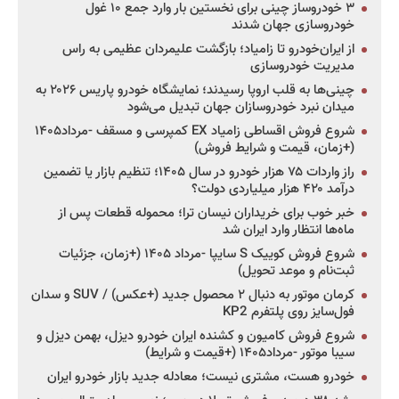
۳ خودروساز چینی برای نخستین بار وارد جمع ۱۰ غول
خودروسازی جهان شدند
از ایران‌خودرو تا زامیاد؛ بازگشت علیمردان عظیمی به راس
مدیریت خودروسازی
چینی‌ها به قلب اروپا رسیدند؛ نمایشگاه خودرو پاریس ۲۰۲۶ به
میدان نبرد خودروسازان جهان تبدیل می‌شود
شروع فروش اقساطی زامیاد EX کمپرسی و مسقف -مرداد۱۴۰۵
(+زمان، قیمت و شرایط فروش)
راز واردات ۷۵ هزار خودرو در سال ۱۴۰۵؛ تنظیم بازار یا تضمین
درآمد ۴۲۰ هزار میلیاردی دولت؟
خبر خوب برای خریداران نیسان ترا؛ محموله قطعات پس از
ماه‌ها انتظار وارد ایران شد
شروع فروش کوییک S سایپا -مرداد ۱۴۰۵ (+زمان، جزئیات
ثبت‌نام و موعد تحویل)
کرمان موتور به دنبال ۲ محصول جدید (+عکس) / SUV و سدان
فول‌سایز روی پلتفرم KP2
شروع فروش کامیون و کشنده ایران خودرو دیزل، بهمن دیزل و
سیبا موتور -مرداد۱۴۰۵ (+قیمت و شرایط)
خودرو هست، مشتری نیست؛ معادله جدید بازار خودرو ایران