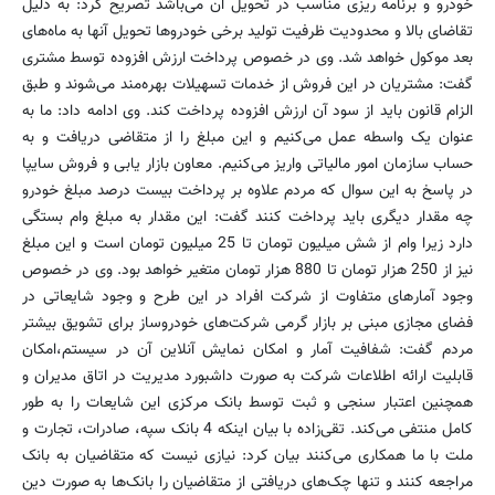
خودرو و برنامه ریزی مناسب در تحویل آن می‌باشد تصریح کرد: به دلیل
تقاضای بالا و محدودیت ظرفیت تولید برخی خودروها تحویل آنها به ماه‌های
بعد موکول خواهد شد. وی در خصوص پرداخت ارزش افزوده توسط مشتری
گفت: مشتریان در این فروش از خدمات تسهیلات بهره‌مند می‌شوند و طبق
الزام قانون باید از سود آن ارزش افزوده پرداخت کند. وی ادامه داد: ما به
عنوان یک واسطه عمل می‌کنیم و این مبلغ را از متقاضی دریافت و به
حساب سازمان امور مالیاتی واریز می‌کنیم. معاون بازار یابی و فروش سایپا
در پاسخ به این سوال که مردم علاوه بر پرداخت بیست درصد مبلغ خودرو
چه مقدار دیگری باید پرداخت کنند گفت: این مقدار به مبلغ وام بستگی
دارد زیرا وام از شش میلیون تومان تا 25 میلیون تومان است و این مبلغ
نیز از 250 هزار تومان تا 880 هزار تومان متغیر خواهد بود. وی در خصوص
وجود آمارهای متفاوت از شرکت افراد در این طرح و وجود شایعاتی در
فضای مجازی مبنی بر بازار گرمی شرکت‌های خودروساز برای تشویق بیشتر
مردم گفت: شفافیت آمار و امکان نمایش آنلاین آن در سیستم،امکان
قابلیت ارائه اطلاعات شرکت به صورت داشبورد مدیریت در اتاق مدیران و
همچنین اعتبار سنجی و ثبت توسط بانک مرکزی این شایعات را به طور
کامل منتفی می‌کند. تقی‌زاده با بیان اینکه 4 بانک سپه، صادرات، تجارت و
ملت با ما همکاری می‌کنند بیان کرد: نیازی نیست که متقاضیان به بانک
مراجعه کنند و تنها چک‌های دریافتی از متقاضیان را بانک‌ها به صورت دین