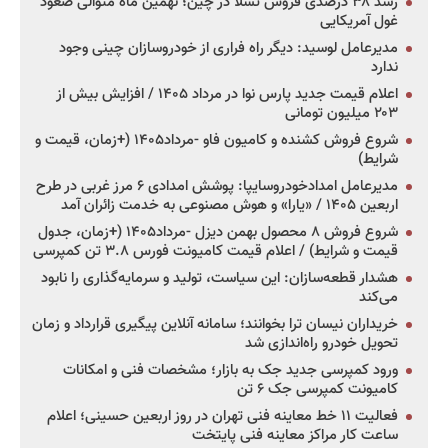
رشد ۳۸ درصدی فروش تسلا در چین؛ نهمین ماه متوالی صعود
غول آمریکایی
مدیرعامل لوسید: دیگر راه فراری از خودروسازان چینی وجود
ندارد
اعلام قیمت جدید پارس نوا در مرداد ۱۴۰۵ / افزایش بیش از
۲۰۳ میلیون تومانی
شروع فروش کشنده و کامیون فاو -مرداد۱۴۰۵ (+زمان، قیمت و
شرایط)
مدیرعامل امدادخودروسایپا: پوشش امدادی ۶ مرز غربی در طرح
اربعین ۱۴۰۵ / «یارا» و هوش مصنوعی به خدمت زائران آمد
شروع فروش ۸ محصول بهمن دیزل -مرداد۱۴۰۵ (+زمان، جدول
قیمت و شرایط) / اعلام قیمت کامیونت فورس ۳.۸ تن کمپرسی
هشدار قطعه‌سازان: این سیاست، تولید و سرمایه‌گذاری را نابود
می‌کند
خریداران نیسان ترا بخوانند؛ سامانه آنلاین پیگیری قرارداد و زمان
تحویل خودرو راه‌اندازی شد
ورود کمپرسی جدید جک به بازار؛ مشخصات فنی و امکانات
کامیونت کمپرسی جک ۶ تن
فعالیت ۱۱ خط معاینه فنی تهران در روز اربعین حسینی؛ اعلام
ساعت کار مراکز معاینه فنی پایتخت