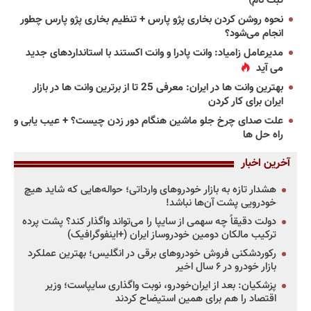
ثبت نام)
نحوه روشن کردن بخاری پژو پارس + تنظیم بخاری پژو پارس چطور
انجام می‌شود؟
مدیرعامل زامیاد: وانت پادرا و وانت اکستند با استانداردهای جدید
می آید
بهترین وانت ها در ایران: معرفی 25 تا از برترین وانت ها در بازار
ایران برای کار کردن
علت صدای چرخ جلو ماشین هنگام دور زدن چیست؟ + عیب یابی و
راه حل ها
آخرین اخبار
هشدار تازه به بازار خودروهای وارداتی؛ حواله‌هایی که شاید هیچ
خودرویی پشت آن‌ها نباشد!
دولت دقیقاً چه سهمی از سایپا را می‌تواند واگذار کند؟ پشت پرده
ترکیب مالکان دومین خودروساز ایران (+اینفوگرافیک)
رکوردشکنی فروش خودروهای برقی در انگلیس؛ بهترین عملکرد
بازار خودرو در ۶ سال اخیر
پزشکیان: بعد از ایران‌خودرو، نوبت واگذاری سایپاست؛ وزیر
اقتصاد را هم برای همین استیضاح کردند