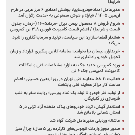
شرایط)
مدیرعامل امدادخودروسایپا: پوشش امدادی ۶ مرز غربی در طرح
اربعین ۱۴۰۵ / «یارا» و هوش مصنوعی به خدمت زائران آمد
شروع فروش ۸ محصول بهمن دیزل -مرداد۱۴۰۵ (+زمان، جدول
قیمت و شرایط) / اعلام قیمت کامیونت فورس ۳.۸ تن کمپرسی
هشدار قطعه‌سازان: این سیاست، تولید و سرمایه‌گذاری را نابود
می‌کند
خریداران نیسان ترا بخوانند؛ سامانه آنلاین پیگیری قرارداد و زمان
تحویل خودرو راه‌اندازی شد
ورود کمپرسی جدید جک به بازار؛ مشخصات فنی و امکانات
کامیونت کمپرسی جک ۶ تن
فعالیت ۱۱ خط معاینه فنی تهران در روز اربعین حسینی؛ اعلام
ساعت کار مراکز معاینه فنی پایتخت
از تولید فنر خودرو تا تولد یک نماد بورسی؛ روایت سفر به قلب
فنرسازی زر گلپایگان
استاندار گیلان: تردد خودروهای پلاک منطقه آزاد انزلی در ۵
استان شمالی بلامانع شد
ماشاله وردینی مدیرعامل شرکت گواه شد
صدور مجوز واردات اتوبوس‌های کارکرده زیر ۵ سال؛ چراغ سبز
دولت برای نوسازی ناوگان حمل‌ونقل عمومی