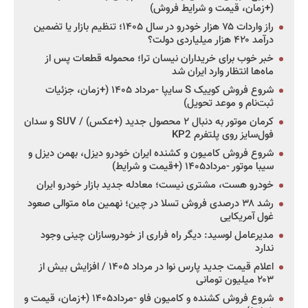
(+زمان، قیمت و شرایط فروش)
راز واردات ۷۵ هزار خودرو در سال ۱۴۰۵؛ تنظیم بازار یا تضمین
درآمد ۴۲۰ هزار میلیاردی دولت؟
خبر خوب برای خریداران نیسان ترا؛ محموله قطعات پس از
ماه‌ها انتظار وارد ایران شد
شروع فروش کوییک S سایپا -مرداد ۱۴۰۵ (+زمان، جزئیات
ثبت‌نام و موعد تحویل)
کرمان موتور به دنبال ۲ محصول جدید (+عکس) / SUV و سدان
فول‌سایز روی پلتفرم KP2
شروع فروش کامیون و کشنده ایران خودرو دیزل، بهمن دیزل و
سیبا موتور -مرداد۱۴۰۵ (+قیمت و شرایط)
خودرو هست، مشتری نیست؛ معادله جدید بازار خودرو ایران
رشد ۳۸ درصدی فروش تسلا در چین؛ نهمین ماه متوالی صعود
غول آمریکایی
مدیرعامل لوسید: دیگر راه فراری از خودروسازان چینی وجود
ندارد
اعلام قیمت جدید پارس نوا در مرداد ۱۴۰۵ / افزایش بیش از
۲۰۳ میلیون تومانی
شروع فروش کشنده و کامیون فاو -مرداد۱۴۰۵ (+زمان، قیمت و