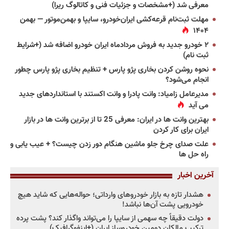
معرفی شد (+مشخصات و جزئیات فنی و کاتالوگ ریرا)
مهلت ثبت‌نام قرعه‌کشی ایران‌خودرو، سایپا و بهمن‌موتور — بهمن
۱۴۰۴
۲ خودرو جدید به فروش مردادماه ایران خودرو اضافه شد (+شرایط
ثبت نام)
نحوه روشن کردن بخاری پژو پارس + تنظیم بخاری پژو پارس چطور
انجام می‌شود؟
مدیرعامل زامیاد: وانت پادرا و وانت اکستند با استانداردهای جدید
می آید
بهترین وانت ها در ایران: معرفی 25 تا از برترین وانت ها در بازار
ایران برای کار کردن
علت صدای چرخ جلو ماشین هنگام دور زدن چیست؟ + عیب یابی و
راه حل ها
آخرین اخبار
هشدار تازه به بازار خودروهای وارداتی؛ حواله‌هایی که شاید هیچ
خودرویی پشت آن‌ها نباشد!
دولت دقیقاً چه سهمی از سایپا را می‌تواند واگذار کند؟ پشت پرده
ترکیب مالکان دومین خودروساز ایران (+اینفوگرافیک)