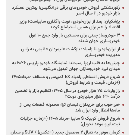
رکوردشکنی فروش خودروهای برقی در انگلیس؛ بهترین عملکرد
بازار خودرو در ۶ سال اخیر
پزشکیان: بعد از ایران‌خودرو، نوبت واگذاری سایپاست؛ وزیر
اقتصاد را هم برای همین استیضاح کردند
۳ خودروساز چینی برای نخستین بار وارد جمع ۱۰ غول
خودروسازی جهان شدند
از ایران‌خودرو تا زامیاد؛ بازگشت علیمردان عظیمی به راس
مدیریت خودروسازی
چینی‌ها به قلب اروپا رسیدند؛ نمایشگاه خودرو پاریس ۲۰۲۶ به
میدان نبرد خودروسازان جهان تبدیل می‌شود
شروع فروش اقساطی زامیاد EX کمپرسی و مسقف -مرداد۱۴۰۵
(+زمان، قیمت و شرایط فروش)
راز واردات ۷۵ هزار خودرو در سال ۱۴۰۵؛ تنظیم بازار یا تضمین
درآمد ۴۲۰ هزار میلیاردی دولت؟
خبر خوب برای خریداران نیسان ترا؛ محموله قطعات پس از
ماه‌ها انتظار وارد ایران شد
شروع فروش کوییک S سایپا -مرداد ۱۴۰۵ (+زمان، جزئیات
ثبت‌نام و موعد تحویل)
کرمان موتور به دنبال ۲ محصول جدید (+عکس) / SUV و سدان