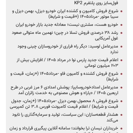
فول‌سایز روی پلتفرم KP2
شروع فروش کامیون و کشنده ایران خودرو دیزل، بهمن دیزل و
سیبا موتور -مرداد۱۴۰۵ (+قیمت و شرایط)
خودرو هست، مشتری نیست؛ معادله جدید بازار خودرو ایران
رشد ۳۸ درصدی فروش تسلا در چین؛ نهمین ماه متوالی صعود
غول آمریکایی
مدیرعامل لوسید: دیگر راه فراری از خودروسازان چینی وجود
ندارد
اعلام قیمت جدید پارس نوا در مرداد ۱۴۰۵ / افزایش بیش از
۲۰۳ میلیون تومانی
شروع فروش کشنده و کامیون فاو -مرداد۱۴۰۵ (+زمان، قیمت و
شرایط)
مدیرعامل امدادخودروسایپا: پوشش امدادی ۶ مرز غربی در طرح
اربعین ۱۴۰۵ / «یارا» و هوش مصنوعی به خدمت زائران آمد
شروع فروش ۸ محصول بهمن دیزل -مرداد۱۴۰۵ (+زمان، جدول
قیمت و شرایط) / اعلام قیمت کامیونت فورس ۳.۸ تن کمپرسی
هشدار قطعه‌سازان: این سیاست، تولید و سرمایه‌گذاری را نابود
می‌کند
خریداران نیسان ترا بخوانند؛ سامانه آنلاین پیگیری قرارداد و زمان