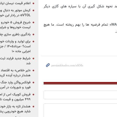
اعلام قیمت نیسان تیانا ۲۰۲۶ -مرداد۴۰۵
د نحوه شکل گیری آن با سیاره های گازی دیگر
کرمان موتور به دنبال ور
eVTOL در رادار این خودروساز ایرانی!
کایل شپارد مولف ارشد این تحقیق می گوید: ترکیب سیاره «WASP-۱۸b» تمام فرضیه ها را بهم ریخته است. ما هیچ
لیست خودروها و شرایط
.
یادگیری باطری سازی چ
برای تولید و واردات خو
است؟ -مر
اجرایی ماده ۱۰
شرایط جدید فرایند ثب
شد
«تیر خلاص» به اقتصاد ا
هشدار درباره آینده کر
فولکس‌واگن وارد جنگ پی
فورد و شورولت در آمریک
۴۹۹ میلیون و قیمت نامشخص
هشدار تازه به بازار خود
شاید هیچ خودرویی پشت