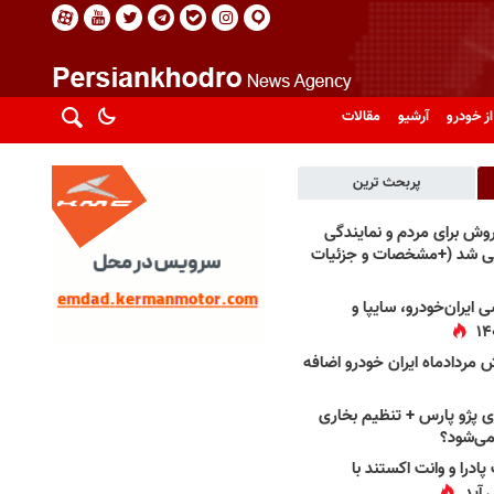
از خودرو
آرشیو
مقالات
پربحث ترین
فروش برای مردم و نمایندگی
فی شد (+مشخصات و جزئیات
 ایران‌خودرو، سایپا و
 مردادماه ایران خودرو اضافه
 پژو پارس + تنظیم بخاری
می‌شود؟
پادرا و وانت اکستند با
 آید