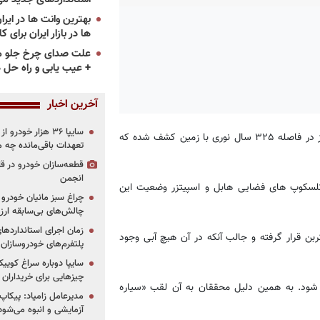
ها در بازار ایران برای ک
علت صدای چرخ جلو م
+ عیب یابی و راه حل 
آخرین اخبار
سایپا ۳۶ هزار خو
به نقل از جام جم، به تازگی یک سیاره مرموز در فاصله ۳۲۵ سال نوری با زمین کشف شده که
تعهدات باقی‌مانده چه 
قطعه‌سازان خودرو در 
انجمن
ز تلسکوپ های فضایی هابل و اسپیتزر وضعیت این
چراغ سبز مانیان خودرو به
چالش‌های بی‌سابقه ار
گاز مونوکسید کربن قرار گرفته و جالب آنکه در آن هیچ آبی وجود
پلتفرم‌های خودروسازان
چیزهایی برای خریداران
 شود. به همین دلیل محققان به آن لقب «سیاره
مدیرعامل زامیاد: پیکاپ
آزمایشی و انبوه می‌شود