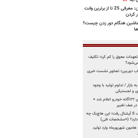
بهترین وانت ها در ایران: معرفی 25 تا از برترین وانت
ار کردن
اشین هنگام دور زدن چیست؟
ها
درو از تعهدات معوق را کم کرد؛ تکلیف
می‌شود؟
قاب دوربین؛ تصاویر نشست خبری
 بازار / تداوم تولید با وجود
زی و لجستیکی
زمان اجرای استانداردهای ۱۲۲گانه خودرو اعلام شد +
 در صف تغییر
سایپا دوباره سراغ کوییک S آپشنال رفت؛ این هاچ‌بک چه
 دارد؟ (+مشخصات فنی)
 هامون شهریورماه وارد تولید