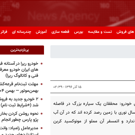
های فروش
تست و مقایسه
بورس
قطعه سازی
آموزش
چندرسانه ای
فراتر 
پربازدیدترین
خودرو ریرا در آستانه 
های ایران خودرو معر
فنی و کاتالوگ ریرا)
مهلت ثبت‌نام قرعه‌کشی
۱۵ آذر ۱۳۹۶ - ۰۲:۳۹
بهمن‌موتور — بهمن ۱۴۰۴
۲ خودرو جدید به فروش
 خودرو: محققان یک سیاره بزرگ در فاصله
شد (+شرایط ثبت نام)
۳ سال نوری با زمین رصد کرده اند که در آن آب
نحوه روشن کردن بخاری
پژو پارس چطور انجام 
دارد و اتمسفر آن مملو از مونوکسید کربن
مدیرعامل زامیاد: وانت 
استانداردهای جدید می