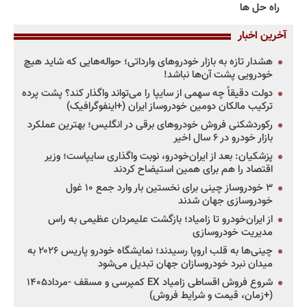
راه حل ها
آخرین اخبار
هشدار تازه به بازار خودروهای وارداتی؛ حواله‌هایی که شاید هیچ
خودرویی پشت آن‌ها نباشد!
دولت دقیقاً چه سهمی از سایپا را می‌تواند واگذار کند؟ پشت پرده
ترکیب مالکان دومین خودروساز ایران (+اینفوگرافیک)
رکوردشکنی فروش خودروهای برقی در انگلیس؛ بهترین عملکرد
بازار خودرو در ۶ سال اخیر
پزشکیان: بعد از ایران‌خودرو، نوبت واگذاری سایپاست؛ وزیر
اقتصاد را هم برای همین استیضاح کردند
۳ خودروساز چینی برای نخستین بار وارد جمع ۱۰ غول
خودروسازی جهان شدند
از ایران‌خودرو تا زامیاد؛ بازگشت علیمردان عظیمی به راس
مدیریت خودروسازی
چینی‌ها به قلب اروپا رسیدند؛ نمایشگاه خودرو پاریس ۲۰۲۶ به
میدان نبرد خودروسازان جهان تبدیل می‌شود
شروع فروش اقساطی زامیاد EX کمپرسی و مسقف -مرداد۱۴۰۵
(+زمان، قیمت و شرایط فروش)