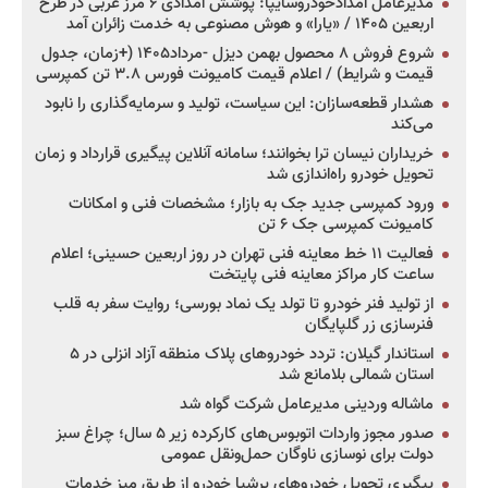
مدیرعامل امدادخودروسایپا: پوشش امدادی ۶ مرز غربی در طرح
اربعین ۱۴۰۵ / «یارا» و هوش مصنوعی به خدمت زائران آمد
شروع فروش ۸ محصول بهمن دیزل -مرداد۱۴۰۵ (+زمان، جدول
قیمت و شرایط) / اعلام قیمت کامیونت فورس ۳.۸ تن کمپرسی
هشدار قطعه‌سازان: این سیاست، تولید و سرمایه‌گذاری را نابود
می‌کند
خریداران نیسان ترا بخوانند؛ سامانه آنلاین پیگیری قرارداد و زمان
تحویل خودرو راه‌اندازی شد
ورود کمپرسی جدید جک به بازار؛ مشخصات فنی و امکانات
کامیونت کمپرسی جک ۶ تن
فعالیت ۱۱ خط معاینه فنی تهران در روز اربعین حسینی؛ اعلام
ساعت کار مراکز معاینه فنی پایتخت
از تولید فنر خودرو تا تولد یک نماد بورسی؛ روایت سفر به قلب
فنرسازی زر گلپایگان
استاندار گیلان: تردد خودروهای پلاک منطقه آزاد انزلی در ۵
استان شمالی بلامانع شد
ماشاله وردینی مدیرعامل شرکت گواه شد
صدور مجوز واردات اتوبوس‌های کارکرده زیر ۵ سال؛ چراغ سبز
دولت برای نوسازی ناوگان حمل‌ونقل عمومی
پیگیری تحویل خودروهای پرشیا خودرو از طریق میز خدمات