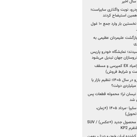
خودرو، نوبت واگذاری سایپاست؛
ی همین استیضاح کردند
۳ خودروساز چینی برای نخستین بار وارد جمع ۱۰ غول
د؛ بازگشت علیمردان عظیمی به
ی
سیدند؛ نمایشگاه خودرو پاریس
شروع فروش اقساطی زامیاد EX کمپرسی و مسقف
راز واردات ۷۵ هزار خودرو در سال ۱۴۰۵؛ تنظیم بازار یا
 نیسان ترا؛ محموله قطعات پس
ان شد
شروع فروش کوییک S سایپا -مرداد ۱۴۰۵ (+زمان،
 تحویل)
کرمان موتور به دنبال ۲ محصول جدید (+عکس) / SUV
رم KP2
شنده ایران خودرو دیزل، بهمن