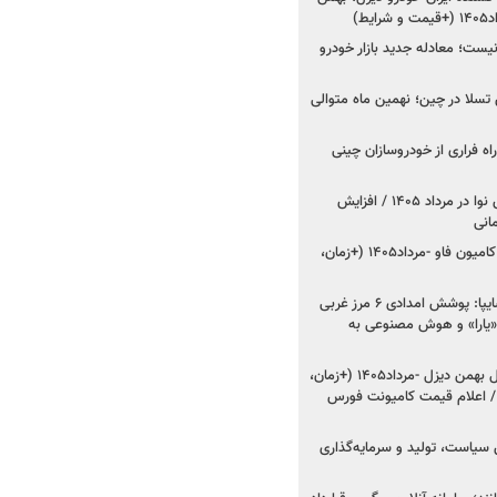
ط)
ت؛ معادله جدید بازار خودرو
وش تسلا در چین؛ نهمین ماه متوالی
اه فراری از خودروسازان چینی
اعلام قیمت جدید پارس نوا در مرداد ۱۴۰۵ / افزایش
شروع فروش کشنده و کامیون فاو -مرداد۱۴۰۵ (+زمان،
مدیرعامل امدادخودروسایپا: پوشش امدادی ۶ مرز غربی
رح اربعین ۱۴۰۵ / «یارا» و هوش مصنوعی به
شروع فروش ۸ محصول بهمن دیزل -مرداد۱۴۰۵ (+زمان،
 اعلام قیمت کامیونت فورس
 سیاست، تولید و سرمایه‌گذاری