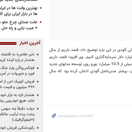
ها در بازار ایران برای ک
علت صدای چرخ جلو م
+ عیب یابی و راه حل 
آخرین اخبار
ی آئودی در این باره توضیح داد: قصد داریم از سال
«تیر خلاص» به اقتصاد ا
2016 برای تولید محصولات و احداث كارخانه‌های جدید 17 میلیارد دلار سرمایه‌گذاری كنیم. وی افزود: قصد داریم
هشدار درباره آینده کر
سال آینده 1200 نیروی جدید را در آلمان به استخدام درآوریم. قرار است بیش از 10.5 میلیارد یورو روی توسعه مدلهای جدید
فولکس‌واگن وارد جنگ پی
، پیشتر مدیرعامل آئودی اذعان كرده بود كه سال
فورد و شورولت در آمریک
۴۹۹ میلیون و قیمت نامشخص
هشدار تازه به بازار خود
شاید هیچ خودرویی پشت
دولت دقیقاً چه سهمی از 
پشت پرده ترکیب مالکان
(+اینفوگرافیک)
رکوردشکنی فروش خودرو