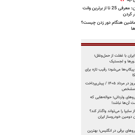
بهترین وانت ها در ایران: معرفی 25 تا از برترین وانت
ار کردن
اشین هنگام دور زدن چیست؟
ها
یران با غفلت از حمل‌ونقل؛
یدورها و لجستیک
کاپ‌ها می‌شود؛ رقیب تازه برای
ا
فروش کوییک اس از امروز در مرداد ۱۴۰۵ / پیش‌پرداخت
روهای وارداتی؛ حواله‌هایی که
 آن‌ها نباشد!
سایپا را می‌تواند واگذار کند؟
 دومین خودروساز ایران
های برقی در انگلیس؛ بهترین