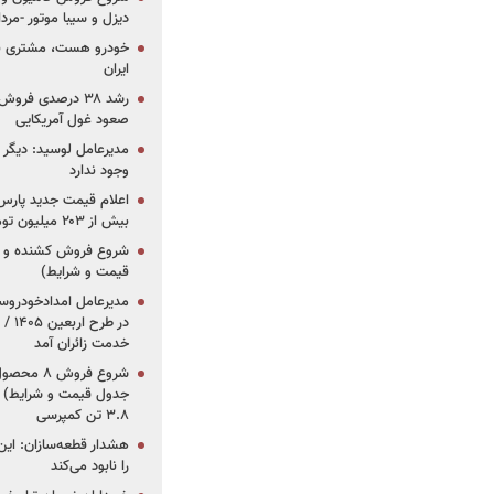
دیزل و سیبا موتور -مرداد۱۴۰۵ (+قیمت و شرای
خودرو هست، مشتری نیس
ایران
رشد ۳۸ درصدی فر
صعود غول آمریکایی
مدیرعامل لوسید: دیگر ر
وجود ندارد
بیش از ۲۰۳ میلیون تومانی
قیمت و شرایط)
در ط
خدمت زائران آمد
جدول قیمت و شرایط) /
۳.۸ تن کمپرسی
هشدار قطعه‌سازان: این
را نابود می‌کند