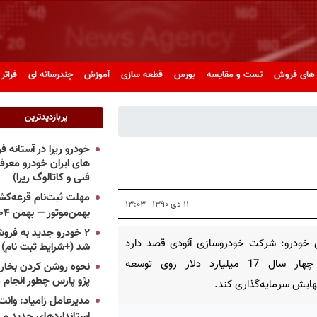
های فروش
تست و مقایسه
بورس
قطعه سازی
آموزش
چندرسانه ای
فراتر 
پربازدیدترین
خودرو ریرا در آستانه 
های ایران خودرو معر
فنی و کاتالوگ ریرا)
مهلت ثبت‌نام قرعه‌کشی
۱۱ دی ۱۳۹۰ - ۱۳:۰۳
بهمن‌موتور — بهمن ۱۴۰۴
۲ خودرو جدید به فروش
 خودرو: شركت خودروسازی آئودی قصد دارد
شد (+شرایط ثبت نام)
ظرف چهار سال 17 میلیارد دلار روی توسعه
نحوه روشن کردن بخاری
پژو پارس چطور انجام 
هایش سرمایه‌گذاری كند.
مدیرعامل زامیاد: وانت 
استانداردهای جدید می