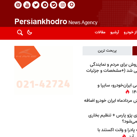
از خودرو
آرشیو
مقالات
پربحث ترین
فروش برای مردم و نمایندگی
فی شد (+مشخصات و جزئیات
 ایران‌خودرو، سایپا و
 مردادماه ایران خودرو اضافه
 پژو پارس + تنظیم بخاری
می‌شود؟
پادرا و وانت اکستند با
 آید