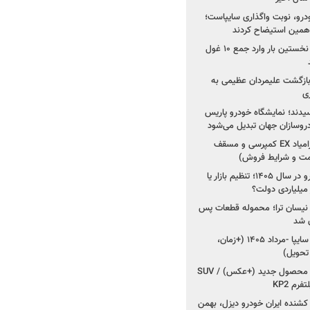
خودرو، نوبت واگذاری سایپاست؛
ی همین استیضاح کردند
۳ خودروساز چینی برای نخستین بار وارد جمع ۱۰ غول
د؛ بازگشت علیمردان عظیمی به
ی
سیدند؛ نمایشگاه خودرو پاریس
شروع فروش اقساطی زامیاد EX کمپرسی و مسقف
راز واردات ۷۵ هزار خودرو در سال ۱۴۰۵؛ تنظیم بازار یا
 نیسان ترا؛ محموله قطعات پس
ان شد
شروع فروش کوییک S سایپا -مرداد ۱۴۰۵ (+زمان،
 تحویل)
کرمان موتور به دنبال ۲ محصول جدید (+عکس) / SUV
رم KP2
شنده ایران خودرو دیزل، بهمن