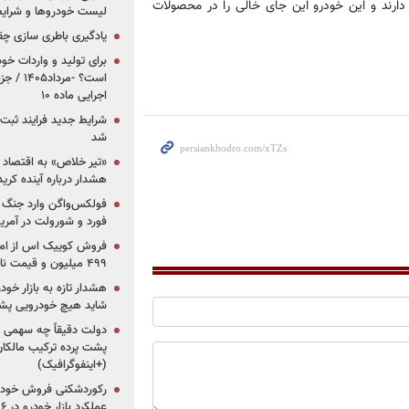
قه دارند و این خودرو این جای خالی را در محصولات
لیست خودروها و شرایط
یادگیری باطری سازی چ
برای تولید و واردات خو
است؟ -مر
اجرایی ماده ۱۰
شرایط جدید فرایند ثب
شد
«تیر خلاص» به اقتصاد ا
هشدار درباره آینده کر
فولکس‌واگن وارد جنگ پی
فورد و شورولت در آمریک
۴۹۹ میلیون و قیمت نامشخص
هشدار تازه به بازار خود
شاید هیچ خودرویی پشت
دولت دقیقاً چه سهمی از 
پشت پرده ترکیب مالکان
(+اینفوگرافیک)
رکوردشکنی فروش خودرو
عملکرد بازار خودرو در ۶ سال اخیر