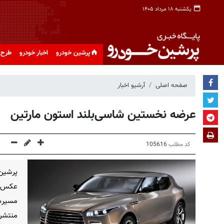
یکشنبه ۱۸ مرداد ۱۴۰۵
پرشین خودرو
اخبار خودرو
طرح 
صفحه اصلی
آرشیو اخبار
عرضه نخستین شاسی‌بلند استون مارتین
کد مطلب
105616
پرشین
عکس‌ها
مسیرها
منتشر 