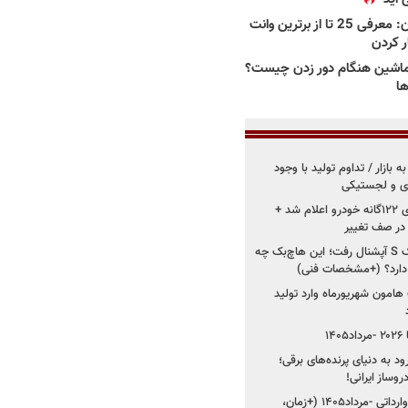
بهترین وانت ها در ایران: معرفی 25 تا از برترین وانت
ار کردن
اشین هنگام دور زدن چیست؟
ها
 بازار / تداوم تولید با وجود
زی و لجستیکی
زمان اجرای استانداردهای ۱۲۲گانه خودرو اعلام شد +
 در صف تغییر
سایپا دوباره سراغ کوییک S آپشنال رفت؛ این هاچ‌بک چه
 دارد؟ (+مشخصات فنی)
 هامون شهریورماه وارد تولید
۱
ود به دنیای پرنده‌های برقی؛
شروع فروش ۵ خودرو وارداتی -مرداد۱۴۰۵ (+زمان،