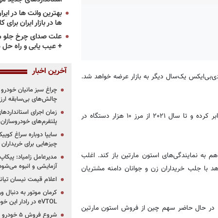
ها در بازار ایران برای ک
علت صدای چرخ جلو م
+ عیب یابی و راه حل 
آخرین اخبار
دی‌بی‌ایکس یک‌سال دیگر به بازار عرضه خواهد شد.
چراغ سبز مانیان خودرو به
چالش‌های بی‌سابقه ار
استون مارتین می‌خواهد با عرضه این شاسی‌بلند فروش خود را دو برابر کرده و تا سال ۲۰۲۱ از مرز ۱۰ هزار دستگاه در
پلتفرم‌های خودروسازان
چیزهایی برای خریداران
 به نمایندگی‌های استون مارتین باز کند. اغلب
مدیرعامل زامیاد: پیکاپ
آزمایشی و انبوه می‌شود
د با جلب خریداران زن و جوانان دامنه مشتریان
اعلام قیمت نیسان تیانا ۲۰۲۶ -مرداد۴۰۵
کرمان موتور به دنبال ور
eVTOL در رادار این خودروساز ایرانی!
ند. در حال حاضر سهم چین از فروش استون مارتین