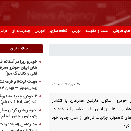
های فروش
تست و مقایسه
بورس
قطعه سازی
آموزش
چندرسانه ای
فراتر 
پربازدیدترین
خودرو ریرا در آستانه 
های ایران خودرو معر
فنی و کاتالوگ ریرا)
مهلت ثبت‌نام قرعه‌کشی
۳۰ آبان ۱۳۹۷ - ۰۵:۲۰
بهمن‌موتور — بهمن ۱۴۰۴
۲ خودرو جدید به فروش
 خودرو: استون مارتین همزمان با انتشار
شد (+شرایط ثبت نام)
یی از آغاز آزمایش اولین شاسی‌بلند خود در
نحوه روشن کردن بخاری
پژو پارس چطور انجام 
ی ناهموار، جزئیات تازه‌ای از مدل جدید خود
مدیرعامل زامیاد: وانت 
کرد.
استانداردهای جدید می