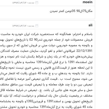
moein
۰۰:۰۰ - ۱۳۹۲/۰۳/۱۲
مگان75ال90 35تومن کمتر نمیدن
ali
۰۰:۰۰ - ۱۳۹۲/۰۳/۱۲
و باتوجه به مصوبه خودرويي دولت مبني بر فروش تجاري كه از سوي ري
22/12/1391 غيرقانوني اعلام و لغو گرديد، سازمان حمايت مصرف كنند
پيش‌خريدهاي خودرو كه در يك زمان و شرائط يكسان ثبت نام نموده و هزينه آ
تا اين لحظه هنوز از قيمت‌گذاري قانوني و رسمي خبري نيست نحوه چگونگي ب
می شود، ممنوع است: ب ـ قیمت گذاری تبعیض آمیز عرضه یا تقاضای کالا
تبعیض بین دو یا چند طرف معامله و یا تبعیض قیمت بین مناطق مختلف 
حمل و سایر هزینه های جانبی آن باشد. ج ـ تبعیض در شرایط معامله قائ
تاريخ‌هاي تحويل بهمن و اسفند1391 
ماده 45 شوراي رقابت به نرخ آبان‌ماه1391 محاسبه و خودرو تحويل مشتريان گردد؟