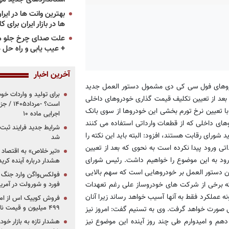
ها در بازار ایران برای ک
علت صدای چرخ جلو م
+ عیب یابی و راه حل 
آخرین اخبار
ودروهای فول سی کی دی مشمول دستور العمل جدید
برای تولید و واردات خو
بعد از تعیین تکلیف قیمت گذاری خودروهای داخلی
است؟ -مر
تعیین نرخ تورم بخشی این خودروها از سوی بانک
اجرایی ماده ۱۰
ای داخلی که از قطعات وارداتی استفاده می کنند
شرایط جدید فرایند ثب
ورای رقابت هستند، افزود: البته باید این نکته را
شد
ی ورود پیدا نکرده است به نحوی که بعد از تعیین
«تیر خلاص» به اقتصاد ا
ود به این موضوع را خواهیم داشت. رئیس شورای
هشدار درباره آینده کر
یین دستور العمل بر خودروهایی است که سهم بالایی
فولکس‌واگن وارد جنگ پی
اینکه برخی از شرکت های خودروساز علی رغم تعهدات
فورد و شورولت در آمریک
نه عملکرد فقط به آنها آسیب خواهد رساند زیرا آنان
۴۹۹ میلیون و قیمت نامشخص
نی صورت خواهد گرفت. وی به تسنیم گفت: امروز نیز
دهم و امیدوارم طی چند روز آینده این موضوع نیز
هشدار تازه به بازار خود