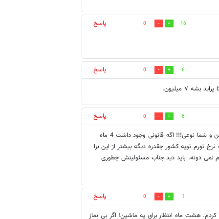
پاسخ
0
16
پاسخ
0
6
ه ۷ میلیون.
پاسخ
0
8
من با علی آقا موافقم ، ولی قانون برای کسانی هست که نفوذ دارند. نه من و شما نوعی!!! اگه قانونی وجود داشت 4 ماه
رخ تورم تویه کشور چقدره دیگه بیشتر از این برا
نمی دونه. باید دید جناب مسئولینش چطوری
پاسخ
0
1
ردم. هشت ماه انتظار برای یه ماشین! اگر بی نماز