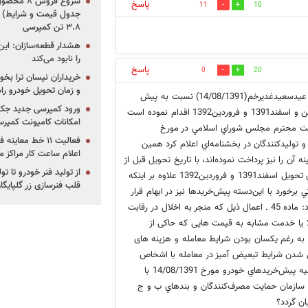
پاسخ
11
10
جدول قیمت و شرایط) /
۳.۸ تن کمپرسی
هشدار قطعه‌سازان: این
را نابود می‌کند
پاسخ
0
20
خریداران نیسان ترا بخوا
و زمان تحویل خودرو راه
باسلام و احترام: همانگونه كه مستحضريد شركت ايران خودرو به مناسبت عيدسعيدغديرخم(14/08/1391) نسبت به پيش
ورود کمپرسی جدید جک 
فروش محصولات خود از جمله خودروي تندر90 E2 با تاريخ‌هاي تحويل بهمن و اسفند1391 و فروردين1392 اقدام نموده است
امکانات کامیونت کمپرسی 
است محترم مجلس شوراي اسلامي در مورخ
فعالیت ۱۱ خط مع
گان و توليدكنندگان در بخشنامه‌اي اعلام كرد همين
اعلام ساعت کار مراکز م
ن را نيز پرداخت نموده‌اند، با تاريخ تحويل قبل از
از تولید فنر خودرو تا ت
اول اسفندماه 1391 با نرخ قبلي آبان‌ماه1391 محاسبه و مابقي با تاريخ‌هاي تحويل اسفند1391 و فروردين1392 علاوه بر اينكه
قلب فنرسازی زر گلپایگا
رخورد با اين‌دسته پيش‌خريدها نيز در ابهام قرار
دارند. لذا باتوجه به بندهاي ب و ج ماده 45 شوراي رقابت كه اشعار مي‌دارد: ماده 45 ـ اعمال ذیل که منجر به اخلال در رقابت
 یا خدمت مشابه به قیمت هایی که حاکی از
به رغم یکسان بودن شرایط معامله و هزینه های
ل شدن شرایط تبعیض آمیز در معامله با اشخاص
مختلف در وضعیت یکسان حال يك استعلام و درخواست اينكه، آيا نبايد كليه پيش‌خريد‌هاي خودرو مورخ 14/08/1391 با
و فروردين1392و باتوجه به بخشنامه سازمان حمايت مصرف‌كنندگان و بند‌هاي ب و ج