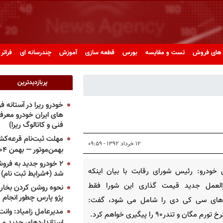
های فروش
تست و مقایسه
بورس
قطعه سازی
آموزش
چندرسانه ای
فراتر 
پربازدیدترین
خودرو ریرا در آستانه 
های ایران خودرو معر
فنی و کاتالوگ ریرا)
مهلت ثبت‌نام قرعه‌کشی
۱۲ خرداد ۱۳۹۲ - ۰۹:۵۹
بهمن‌موتور — بهمن ۱۴۰۴
۲ خودرو جدید به فروش
 خودرو: رئیس شورای رقابت با بیان اینکه
شد (+شرایط ثبت نام)
العمل جدید قیمت گذاری این شورا فقط
نحوه روشن کردن بخاری
پژو پارس چطور انجام 
های سی کی دی را شامل می شود، گفت:
مدیرعامل زامیاد: وانت 
ورم مگان و تندر۹۰ را پیگیری خواهم کرد.
استانداردهای جدید می