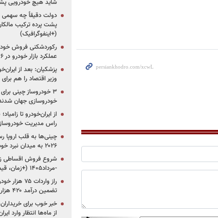
شاید هیچ خودرویی پشت
دولت دقیقاً چه سهمی از 
پشت پرده ترکیب مالکان
(+اینفوگرافیک)
رکوردشکنی فروش خودرو
عملکرد بازار خودرو در ۶ سال اخیر
پزشکیان: بعد از ایران‌
وزیر اقتصاد را هم برا
خودروسازی جهان شدند
از ایران‌خودرو تا زامیا
راس مدیریت خودروساز
چینی‌ها به قلب اروپا ر
۲۰۲۶ به میدان نبرد خودروسازان جهان تبدیل می‌شود
-مرداد۱۴۰۵ (+زمان، قیمت و شرایط فروش)
تضمین درآمد ۴۲۰ هزار میلیاردی دولت؟
خبر خوب برای خریداران
از ماه‌ها انتظار وارد ایر