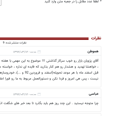
*
لطفا عدد مقابل را در جعبه متن وارد کنید
نظرات
نظرات منتشر شده: 9
هموطن
۰۰:۰۰ - ۱۳۹۲/۰۳/۱۲
آقای پژویان بازار رو خوب سرکار گذاشتی !!! موضوع به این مهمی با هفته 
، خواهشا تهدید و هشدار رو هم کنار بذارید که فایده ای نداره ، خواست
قبل اسفند ماه با هر موعد تحویل
نیست ، پس هی امروز و فردا نکن و دستورالعمل مربوط به ما رو فورا اعلا
عباسی
۰۰:۰۰ - ۱۳۹۲/۰۳/۱۲
چرا متوجه نیستید . این چند روز هم باید بگذرد تا بعد خبر های شگفت انگی