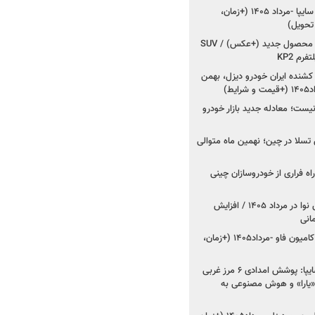
شروع فروش کوییک S سایپا -مرداد ۱۴۰۵ (+زمان،
 تحویل)
کرمان موتور به دنبال ۲ محصول جدید (+عکس) / SUV
رم KP2
شنده ایران خودرو دیزل، بهمن
ط)
ت؛ معادله جدید بازار خودرو
وش تسلا در چین؛ نهمین ماه متوالی
اه فراری از خودروسازان چینی
اعلام قیمت جدید پارس نوا در مرداد ۱۴۰۵ / افزایش
شروع فروش کشنده و کامیون فاو -مرداد۱۴۰۵ (+زمان،
مدیرعامل امدادخودروسایپا: پوشش امدادی ۶ مرز غربی
رح اربعین ۱۴۰۵ / «یارا» و هوش مصنوعی به