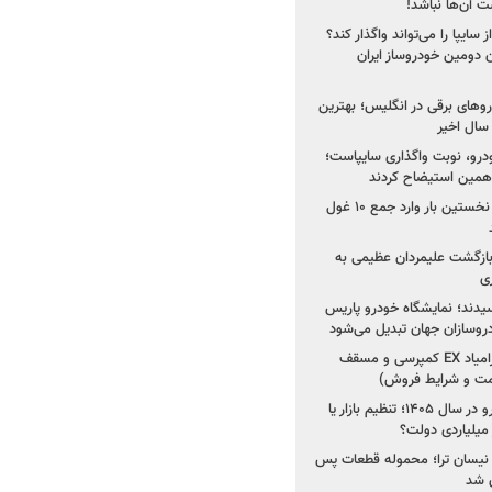
 آن‌ها نباشد!
سایپا را می‌تواند واگذار کند؟
 دومین خودروساز ایران
های برقی در انگلیس؛ بهترین
خودرو، نوبت واگذاری سایپاست؛
ی همین استیضاح کردند
۳ خودروساز چینی برای نخستین بار وارد جمع ۱۰ غول
د؛ بازگشت علیمردان عظیمی به
ی
سیدند؛ نمایشگاه خودرو پاریس
شروع فروش اقساطی زامیاد EX کمپرسی و مسقف
راز واردات ۷۵ هزار خودرو در سال ۱۴۰۵؛ تنظیم بازار یا
 نیسان ترا؛ محموله قطعات پس
ان شد