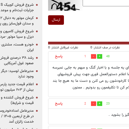
جزئیات ثبت‌نام و موعد
ارسال
و سدان فول‌سایز روی پلتف
شروع فروش کامیون و ک
دیزل و سیبا موتور -مرداد۱۴۰۵ (+قیمت و شرای
خودرو هست، مشتری نیس
نظرات در صف انتشار: 0
نظرات غیرقابل انتشار: 0
ایران
پاسخ
1
48
رشد ۳۸ درصدی فر
صعود غول آمریکایی
ای یه جلسه و با اخبار گنگ و مبهم به جایی نمیرسه
مدیرعامل لوسید: دیگر ر
ه ما اعلام دستورالعمل فوری جهت پیش فروشیهای
وجود ندارد
ه(اسفند و فروردین 92 و ...)، خودروسازها کارخودشون رو می کنن و دست ما به هیج جا بند
م کن تا تکلیفمون رو بدونیم . ممنون
بیش از ۲۰۳ میلیون تومانی
قیمت و شرایط)
پاسخ
2
23
ز را بشوید .
در ط
خدمت زائران آمد