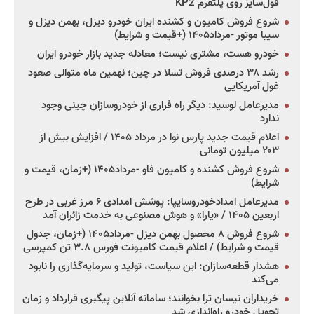
فول‌سایز روی پلتفرم KP2
شروع فروش کامیون و کشنده ایران خودرو دیزل، بهمن دیزل و
سیبا موتور -مرداد۱۴۰۵ (+قیمت و شرایط)
خودرو هست، مشتری نیست؛ معادله جدید بازار خودرو ایران
رشد ۳۸ درصدی فروش تسلا در چین؛ نهمین ماه متوالی صعود
غول آمریکایی
مدیرعامل لوسید: دیگر راه فراری از خودروسازان چینی وجود
ندارد
اعلام قیمت جدید پارس نوا در مرداد ۱۴۰۵ / افزایش بیش از
۲۰۳ میلیون تومانی
شروع فروش کشنده و کامیون فاو -مرداد۱۴۰۵ (+زمان، قیمت و
شرایط)
مدیرعامل امدادخودروسایپا: پوشش امدادی ۶ مرز غربی در طرح
اربعین ۱۴۰۵ / «یارا» و هوش مصنوعی به خدمت زائران آمد
شروع فروش ۸ محصول بهمن دیزل -مرداد۱۴۰۵ (+زمان، جدول
قیمت و شرایط) / اعلام قیمت کامیونت فورس ۳.۸ تن کمپرسی
هشدار قطعه‌سازان: این سیاست، تولید و سرمایه‌گذاری را نابود
می‌کند
خریداران نیسان ترا بخوانند؛ سامانه آنلاین پیگیری قرارداد و زمان
تحویل خودرو راه‌اندازی شد