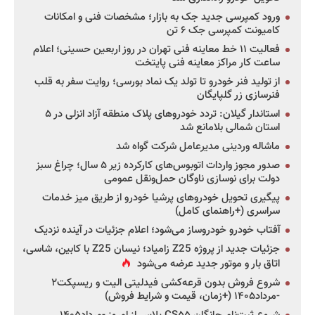
ورود کمپرسی جدید جک به بازار؛ مشخصات فنی و امکانات
کامیونت کمپرسی جک ۶ تن
فعالیت ۱۱ خط معاینه فنی تهران در روز اربعین حسینی؛ اعلام
ساعت کار مراکز معاینه فنی پایتخت
از تولید فنر خودرو تا تولد یک نماد بورسی؛ روایت سفر به قلب
فنرسازی زر گلپایگان
استاندار گیلان: تردد خودروهای پلاک منطقه آزاد انزلی در ۵
استان شمالی بلامانع شد
ماشاله وردینی مدیرعامل شرکت گواه شد
صدور مجوز واردات اتوبوس‌های کارکرده زیر ۵ سال؛ چراغ سبز
دولت برای نوسازی ناوگان حمل‌ونقل عمومی
پیگیری تحویل خودروهای پرشیا خودرو از طریق میز خدمات
سراسری (+راهنمای کامل)
آفتاب خودرو خودروساز می‌شود؛ اعلام جزئیات در آینده نزدیک
جزئیات جدید از پروژه Z25 زامیاد؛ نیسان Z25 با کابین، شاسی،
اتاق بار و موتور جدید عرضه می‌شود
شروع فروش بدون قرعه‌کشی فیدلیتی الیت و ریسپکت۲
-مرداد۱۴۰۵ (+زمان، قیمت و شرایط فروش)