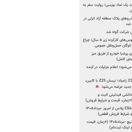
ولد یک نماد بورسی؛ روایت سفر به
ن
دروهای پلاک منطقه آزاد انزلی در
مل شرکت گواه شد
صدور مجوز واردات اتوبوس‌های کارکرده زیر ۵ سال؛ چراغ
ناوگان حمل‌ونقل عمومی
 پرشیا خودرو از طریق میز
ای کامل)
ی‌شود؛ اعلام جزئیات در آینده
جزئیات جدید از پروژه Z25 زامیاد؛ نیسان Z25 با کابین،
ر جدید عرضه می‌شود
کشی فیدلیتی الیت و
شروع ثبت‌نام چانگان CS۵۵ پلاس از امروز -مرداد۱۴۰۵
و شرایط فروش قطعی)
شروع فروش کیا اسپورتیج -مرداد۱۴۰۵ (+زمان، قیمت