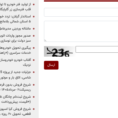
از تولید فنر خودرو تا ت
قلب فنرسازی زر گلپایگا
استاندار گیلان: تردد خو
۵ استان شمالی بلامانع شد
ماشاله وردینی مدیرعا
سبز دولت برای نوسازی 
پیگیری تحویل خودروهای
خدمات سراسری (+راهنم
آفتاب خودرو خودروساز م
نزدیک
ارسال
شاسی، اتاق بار و موتو
شروع فروش بدون قرعه‌
ریسپکت۲ -مرداد۱۴۰۵ (+زمان، قیمت و شرایط فروش)
(+قیمت، پیش‌پرداخت 
قطعی، تحویل ۲۰ روزه و لینک ثبت‌نام)