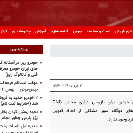
های فروش
تست و مقایسه
بورس
قطعه سازی
آموزش
چندرسانه ای
فراتر 
پربازدیدترین
خودرو ریرا در آستانه 
های ایران خودرو معر
فنی و کاتالوگ ریرا)
مهلت ثبت‌نام قرعه‌کشی
۲ خرداد ۱۳۹۰ - ۱۴:۴۰
بهمن‌موتور — بهمن ۱۴۰۴
۲ خودرو جدید به فروش
پرشین خودرو: برای بازرسی ادواری مخازن CNG
شد (+شرایط ثبت نام)
های دوگانه سوز مشكلی از لحاظ تدوین
نحوه روشن کردن بخاری
پژو پارس چطور انجام 
رد وجود ندارد.
مدیرعامل زامیاد: وانت 
استانداردهای جدید می