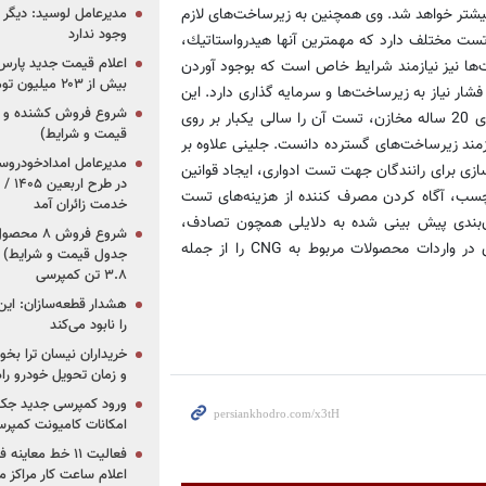
شتر خواهد شد. وی همچنین به زیرساخت‌های لازم
مدیرعامل لوسید: دیگر ر
وجود ندارد
ی تست ادواری نیز اشاره كرده و اظهار داشت: هر مخزن نیاز به 30 تست مختلف دارد كه مهمترین آنها هیدرواستاتیك،
ضی تست‌ها نیز نیازمند شرایط خاص است كه بوجود آوردن
بیش از ۲۰۳ میلیون تومانی
ار نیاز به زیرساخت‌ها و سرمایه گذاری دارد. این
كارشناس شركت بازرسی كیفیت و استاندارد ایران با اشاره به عمر كاری 20 ساله مخازن، تست آن را سالی یكبار بر روی
قیمت و شرایط)
ازمند زیرساخت‌های گسترده دانست. جلینی علاوه بر
ازی برای رانندگان جهت تست ادواری، ایجاد قوانین
در ط
رچسب، آگاه كردن مصرف كننده از هزینه‌های تست
خدمت زائران آمد
ن‌بندی پیش ‌بینی شده به دلایلی همچون تصادف،
نظارت كامل به كارگاه‌های CNGو اخذ تعهدات و همچنین سخت‌گیری در واردات محصولات مربوط به CNG را از جمله
جدول قیمت و شرایط) /
۳.۸ تن کمپرسی
هشدار قطعه‌سازان: این
را نابود می‌کند
خریداران نیسان ترا بخوا
و زمان تحویل خودرو راه
ورود کمپرسی جدید جک 
امکانات کامیونت کمپرسی 
فعالیت ۱۱ خط مع
اعلام ساعت کار مراکز م