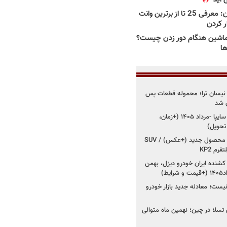
بهترین وانت ها در ایران: معرفی 25 تا از برترین وانت
ار کردن
اشین هنگام دور زدن چیست؟
ها
 نیسان ترا؛ محموله قطعات پس
ان شد
شروع فروش کوییک S سایپا -مرداد ۱۴۰۵ (+زمان،
 تحویل)
کرمان موتور به دنبال ۲ محصول جدید (+عکس) / SUV
رم KP2
شنده ایران خودرو دیزل، بهمن
ط)
ت؛ معادله جدید بازار خودرو
وش تسلا در چین؛ نهمین ماه متوالی