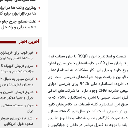
ها در بازار ایران برای ک
علت صدای چرخ جلو م
+ عیب یابی و راه حل 
آخرین اخبار
خبر خوب برای خریداران
به گزارش «پرشین خودرو»، جواد جلینی كارشناس CNG شركت بازرسی كیفیت و استاندارد ایران (ISQI) با بیان مطلب فوق
از ماه‌ها انتظار وارد ایر
به تولید یك میلیون و 705 هزار و 31 دستگاه سواری و وانت دوگانه سوز تا پایان سال 89 در كارخانه‌های خودروسازی اشاره
ه بازرسی سریع دارند و برای این كار مشكلات نه استانداردها و
جزئیات ثبت‌نام و موعد
 قوانین و رغبت ورود شركت‌های بازرسی است. وی
با اشاره به اینكه تمامی استانداردهای لازم در این خصوص تدوین شده، افزود: استاندارد ملی 9426 برای بازرسی ادواری
و سدان فول‌سایز روی پلتف
مخازن و استاندارد ملی 9747 برای بازرسی خودروهایی با سوخت گاز طبیعی فشرده CNG وجود دارد اما شركت‌های اندكی
شروع فروش کامیون و ک
تاییدیه‌های لازم را گرفته‌اند كه بیشتر به دلیل مشكلات اجرایی و عدم انگیزه است. جلینی با اشاره به استاندارد 7598 كه به
دیزل و سیبا موتور -مرداد۱۴۰۵ (+قیمت و شرای
 طبق این استاندارد كلیه قطعات در كلاس‌های كاری
خودرو هست، مشتری نیس
ایران
 این در صورتی است كه در سال‌های گذشته مخازن
اد به صورت كارگاهی نصب شده‌اند و تا امروز نظارتی
رشد ۳۸ درصدی فر
صعود غول آمریکایی
بد با توجه به كنترل بیشتر در داخل و جوابگویی و