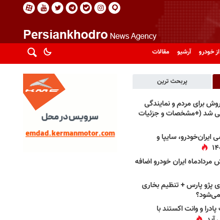
از خودرو
آرشیو
مقالات
پربحث ترین
فروش برای مردم و نمایندگی
فی شد (+مشخصات و جزئیات
 ایران‌خودرو، سایپا و
 مردادماه ایران خودرو اضافه
 پژو پارس + تنظیم بخاری
می‌شود؟
پادرا و وانت اکستند با
 آید