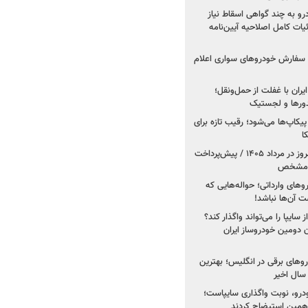
درو به چند گواهی اسقاط نیاز
داد۱۴۰۵ / جزئیات کامل اصلاحیه آیین‌نامه
ت سفارش خودروهای سواری اعلام
یران با غفلت از حمل‌ونقل؛
یدورها و لجستیک
کاپ‌ها می‌شود؛ رقیب تازه برای
ا
فروش کوییک اس از امروز در مرداد ۱۴۰۵ / پیش‌پرداخت
روهای وارداتی؛ حواله‌هایی که
 آن‌ها نباشد!
سایپا را می‌تواند واگذار کند؟
 دومین خودروساز ایران
های برقی در انگلیس؛ بهترین
خودرو، نوبت واگذاری سایپاست؛
ی همین استیضاح کردند