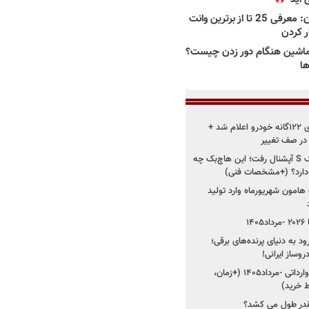
بهترین وانت ها در ایران: معرفی 25 تا از برترین وانت
ار کردن
اشین هنگام دور زدن چیست؟
ها
زمان اجرای استانداردهای ۱۲۲گانه خودرو اعلام شد +
 در صف تغییر
سایپا دوباره سراغ کوییک S آپشنال رفت؛ این هاچ‌بک چه
 دارد؟ (+مشخصات فنی)
 هامون شهریورماه وارد تولید
۱
ود به دنیای پرنده‌های برقی؛
شروع فروش ۵ خودرو وارداتی -مرداد۱۴۰۵ (+زمان،
 خرید)
قدر طول می کشد؟