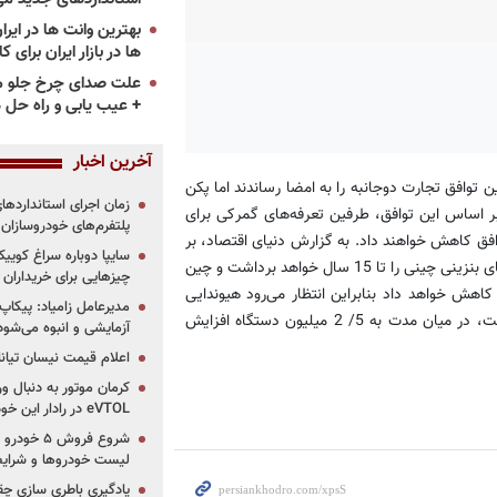
ها در بازار ایران برای ک
علت صدای چرخ جلو م
+ عیب یابی و راه حل 
آخرین اخبار
کره جنوبی در 25 فوریه سال جاری این توافق تجارت دوجانبه را به امضا رساندند اما پکن
از کرده بودند. بر اساس این توافق، طرفین تعرفه‌­های گمرکی برای
پلتفرم‌های خودروسازان
 20 سال پس از آغاز اجرای توافق کاهش خواهند داد. به گزارش دنیای اقتصاد، بر
این اساس در بخش خودرو، کره جنوبی تعرفه­‌های اتوبوس­‌ها و کامیون‌های بنزینی چینی را تا 15 سال خواهد برداشت و چین
چیزهایی برای خریداران
کی اتوبوس­‌ها و کامیون­‌های کره جنوبی را تا 20 سال کاهش خواهد داد بنابراین انتظار می­‌‌رود هیوندایی
مدیرعامل زامیاد: پیکاپ
ظرفیت تولید خود در چین را که امروز بالغ بر 9/ 1 میلیون دستگاه است، در میان مدت به 5/ 2 میلیون دستگاه افزایش
آزمایشی و انبوه می‌شود
اعلام قیمت نیسان تیانا ۲۰۲۶ -مرداد۴۰۵
کرمان موتور به دنبال ور
eVTOL در رادار این خودروساز ایرانی!
لیست خودروها و شرایط
یادگیری باطری سازی چ