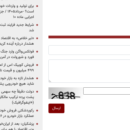
برای تولید و واردات خو
است؟ -مر
اجرایی ماده ۱۰
شرایط جدید فرایند ثب
شد
«تیر خلاص» به اقتصاد ا
هشدار درباره آینده کر
فولکس‌واگن وارد جنگ پی
فورد و شورولت در آمریک
۴۹۹ میلیون و قیمت نامشخص
هشدار تازه به بازار خود
شاید هیچ خودرویی پشت
دولت دقیقاً چه سهمی از 
پشت پرده ترکیب مالکان
(+اینفوگرافیک)
ارسال
رکوردشکنی فروش خودرو
عملکرد بازار خودرو در ۶ سال اخیر
پزشکیان: بعد از ایران‌
وزیر اقتصاد را هم برا