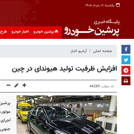
یکشنبه ۱۸ مرداد ۱۴۰۵
پرشین خودرو
اخبار خودرو
طرح 
صفحه اصلی
آرشیو اخبار
افزایش ظرفیت تولید هیوندای در چین
کد مطلب
44289
پرشین 
موتور،
اجرای 
جنوبی،