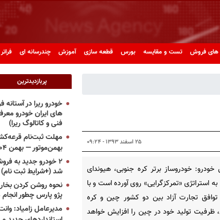
های فروش
تست و مقایسه
بورس
قطعه سازی
آموزش
چندرسانه ای
فراتر 
پربازدیدترین
خودرو ریرا در آستانه 
های ایران خودرو معر
فنی و کاتالوگ ریرا)
مهلت ثبت‌نام قرعه‌کشی
۲۵ اسفند ۱۳۹۳ - ۰۹:۲۴
بهمن‌موتور — بهمن ۱۴۰۴
۲ خودرو جدید به فروش
خودرو: خودروساز برتر کره جنوبی، هیوندای
شد (+شرایط ثبت نام)
 به استراتژی «تمرکزگرایی» روی آورده است و با
نحوه روشن کردن بخاری
پژو پارس چطور انجام 
توافق تجارت آزاد بین دو کشور چین و کره
مدیرعامل زامیاد: وانت 
 ظرفیت تولید خود در چین را افزایش خواهد
استانداردهای جدید می