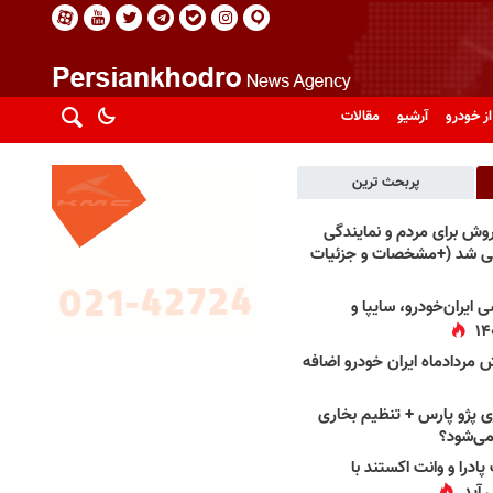
از خودرو
آرشیو
مقالات
پربحث ترین
فروش برای مردم و نمایندگی
فی شد (+مشخصات و جزئیات
 ایران‌خودرو، سایپا و
 مردادماه ایران خودرو اضافه
 پژو پارس + تنظیم بخاری
می‌شود؟
پادرا و وانت اکستند با
 آید