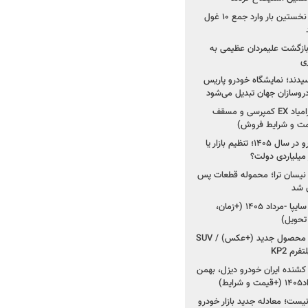
۳ خودروساز چینی برای نخستین بار وارد جمع ۱۰ غول
د؛ بازگشت علیمردان عظیمی به
ی
سیدند؛ نمایشگاه خودرو پاریس
شروع فروش اقساطی زامیاد EX کمپرسی و مسقف
راز واردات ۷۵ هزار خودرو در سال ۱۴۰۵؛ تنظیم بازار یا
 نیسان ترا؛ محموله قطعات پس
ان شد
شروع فروش کوییک S سایپا -مرداد ۱۴۰۵ (+زمان،
 تحویل)
کرمان موتور به دنبال ۲ محصول جدید (+عکس) / SUV
رم KP2
شنده ایران خودرو دیزل، بهمن
ط)
ت؛ معادله جدید بازار خودرو