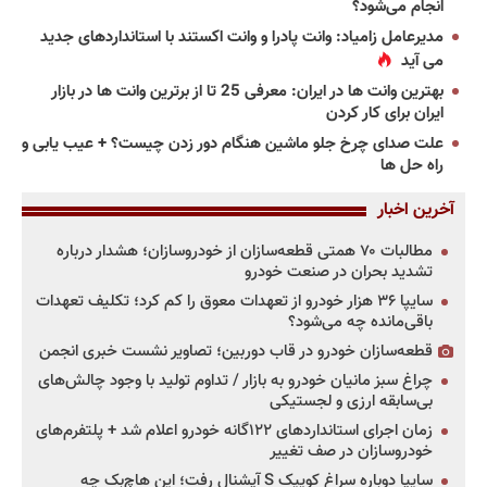
انجام می‌شود؟
مدیرعامل زامیاد: وانت پادرا و وانت اکستند با استانداردهای جدید
می آید
بهترین وانت ها در ایران: معرفی 25 تا از برترین وانت ها در بازار
ایران برای کار کردن
علت صدای چرخ جلو ماشین هنگام دور زدن چیست؟ + عیب یابی و
راه حل ها
آخرین اخبار
مطالبات ۷۰ همتی قطعه‌سازان از خودروسازان؛ هشدار درباره
تشدید بحران در صنعت خودرو
سایپا ۳۶ هزار خودرو از تعهدات معوق را کم کرد؛ تکلیف تعهدات
باقی‌مانده چه می‌شود؟
قطعه‌سازان خودرو در قاب دوربین؛ تصاویر نشست خبری انجمن
چراغ سبز مانیان خودرو به بازار / تداوم تولید با وجود چالش‌های
بی‌سابقه ارزی و لجستیکی
زمان اجرای استانداردهای ۱۲۲گانه خودرو اعلام شد + پلتفرم‌های
خودروسازان در صف تغییر
سایپا دوباره سراغ کوییک S آپشنال رفت؛ این هاچ‌بک چه