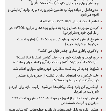
چیزهایی برای خریداران دارد؟ (+مشخصات فنی)
مدیرعامل زامیاد: پیکاپ هامون شهریورماه وارد تولید آزمایشی و
انبوه می‌شود
اعلام قیمت نیسان تیانا ۲۰۲۶ -مرداد۱۴۰۵
کرمان موتور به دنبال ورود به دنیای پرنده‌های برقی؛ eVTOL در
رادار این خودروساز ایرانی!
شروع فروش ۵ خودرو وارداتی -مرداد۱۴۰۵ (+زمان، لیست
خودروها و شرایط خرید)
یادگیری باطری سازی چقدر طول می کشد؟
برای تولید و واردات خودرو به چند گواهی اسقاط نیاز است؟
-مرداد۱۴۰۵ / جزئیات کامل اصلاحیه آیین‌نامه اجرایی ماده ۱۰
شرایط جدید فرایند ثبت سفارش خودروهای سواری اعلام شد
«تیر خلاص» به اقتصاد ایران با غفلت از حمل‌ونقل؛ هشدار
درباره آینده کریدورها و لجستیک
فولکس‌واگن وارد جنگ پیکاپ‌ها می‌شود؛ رقیب تازه برای فورد و
شورولت در آمریکا
فروش کوییک اس از امروز در مرداد ۱۴۰۵ / پیش‌پرداخت ۴۹۹
میلیون و قیمت نامشخص
هشدار تازه به بازار خودروهای وارداتی؛ حواله‌هایی که شاید هیچ