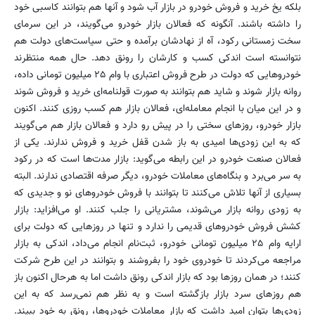
بلکه یخ خرید و فروش خودرو در بازار آب شود و آنها هم بتوانند کاسبی خود
را داشته باشند. آنگونه که فعالان بازار خودرو می‌گویند، در این سرمای
سخت زمستانی رکود، آه از نهادشان برآمده و حتی سیاست‌های دولت هم
نتوانسته است اندکی کسب و کارشان را رونق دهد. حال همه منتظرند
خودروهایی که دولت در طرح فروش اعتباری با وام ۲۵ میلیون تومانی داده،
روانه بازار شوند و شاید هم بتوانند به صورت قولنامه‌ای خرید و فروش شوند
و در این میان با انجام معامله‌ای، فعالان بازار هم کسب روزی کنند. اکنون
بازار خودرو، روزهای سختی را در پیش رو دارد و فعالان بازار هم می‌گویند
که به این زودی‌ها امیدی به باز شدن قفل خرید و فروش ندارند. یکی از
فعالان صنعت خودرو در این رابطه می‌گوید: بازار مدت‌ها است که در رکود
به سر می‌برد و بنگاه‌های معاملات خودرو، دیگر صرفه اقتصادی ندارند. البته
بسیاری از آنها تلاش می‌کنند تا بتوانند با فروش خودروهای نو و جدیدی که
به زودی روانه بازار می‌شوند، مشتریانی را جلب کنند. او می‌افزاید: بازار
کشش فروش خودروهای قدیمی را ندارد و تنها در روزهایی که دولت برای
ارایه وام ۲۵ میلیون تومانی خودرو، ثبت‌نام انجام می‌داد، اندکی به بازار
مراجعه می‌کردند تا خودروی خود را بفروشند و بتوانند در این طرح شرکت
کنند؛ در همان روزها بود که بازار اندکی رونق داشت اما به هرحال اکنون باز
هم روزهای سرد بازار بازگشته است و به نظر هم نمی‌رسد که به این
زودی‌ها بتوان امید داشت که بازار معاملات خودروها، رونق به خود ببیند.