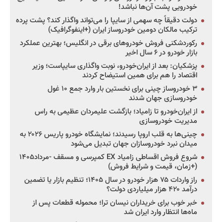
خودرویی پشت آن‌ها نباشد!
دولت دقیقاً چه سهمی از سایپا را می‌تواند واگذار کند؟ پشت پرده
ترکیب مالکان دومین خودروساز ایران (+اینفوگرافیک)
رکوردشکنی فروش خودروهای برقی در انگلیس؛ بهترین عملکرد
بازار خودرو در ۶ سال اخیر
پزشکیان: بعد از ایران‌خودرو، نوبت واگذاری سایپاست؛ وزیر
اقتصاد را هم برای همین استیضاح کردند
۳ خودروساز چینی برای نخستین بار وارد جمع ۱۰ غول
خودروسازی جهان شدند
از ایران‌خودرو تا زامیاد؛ بازگشت علیمردان عظیمی به راس
مدیریت خودروسازی
چینی‌ها به قلب اروپا رسیدند؛ نمایشگاه خودرو پاریس ۲۰۲۶ به
میدان نبرد خودروسازان جهان تبدیل می‌شود
شروع فروش اقساطی زامیاد EX کمپرسی و مسقف -مرداد۱۴۰۵
(+زمان، قیمت و شرایط فروش)
راز واردات ۷۵ هزار خودرو در سال ۱۴۰۵؛ تنظیم بازار یا تضمین
درآمد ۴۲۰ هزار میلیاردی دولت؟
خبر خوب برای خریداران نیسان ترا؛ محموله قطعات پس از
ماه‌ها انتظار وارد ایران شد