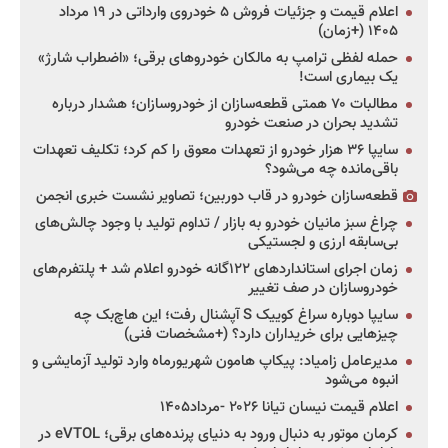
اعلام قیمت و جزئیات فروش ۵ خودروی وارداتی در ۱۹ مرداد
۱۴۰۵ (+زمان)
حمله لفظی ترامپ به مالکان خودروهای برقی؛ «اضطراب شارژ»
یک بیماری است!
مطالبات ۷۰ همتی قطعه‌سازان از خودروسازان؛ هشدار درباره
تشدید بحران در صنعت خودرو
سایپا ۳۶ هزار خودرو از تعهدات معوق را کم کرد؛ تکلیف تعهدات
باقی‌مانده چه می‌شود؟
قطعه‌سازان خودرو در قاب دوربین؛ تصاویر نشست خبری انجمن
چراغ سبز مانیان خودرو به بازار / تداوم تولید با وجود چالش‌های
بی‌سابقه ارزی و لجستیکی
زمان اجرای استانداردهای ۱۲۲گانه خودرو اعلام شد + پلتفرم‌های
خودروسازان در صف تغییر
سایپا دوباره سراغ کوییک S آپشنال رفت؛ این هاچ‌بک چه
چیزهایی برای خریداران دارد؟ (+مشخصات فنی)
مدیرعامل زامیاد: پیکاپ هامون شهریورماه وارد تولید آزمایشی و
انبوه می‌شود
اعلام قیمت نیسان تیانا ۲۰۲۶ -مرداد۱۴۰۵
کرمان موتور به دنبال ورود به دنیای پرنده‌های برقی؛ eVTOL در