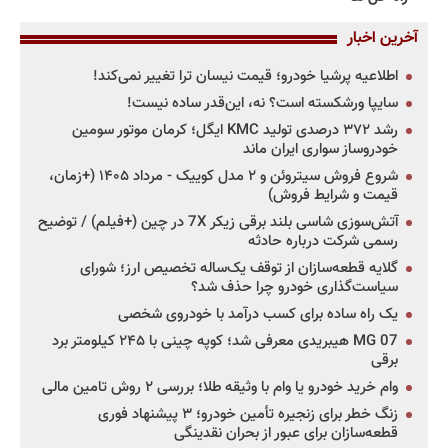
آخرین اخبار
اطلاعیه پرشیا خودرو؛ قیمت نیسان ترا تغییر نمی‌کند!
سایپا ورشکسته است؟ نه، این‌قدر ساده نیست!
رشد ۳۷۲ درصدی تولید KMC ایگل؛ کرمان موتور سومین
خودروساز سواری ایران ماند
شروع فروش سیتروئن و ۲ مدل کوییک - مرداد ۱۴۰۵ (+زمان،
قیمت و شرایط فروش)
آتش‌سوزی شاسی بلند برقی زیکر 7X در چین (+فیلم) / توضیح
رسمی شرکت درباره حادثه
گلایه قطعه‌سازان از توقف یک‌ساله تخصیص ارز؛ شورای
سیاست‌گذاری خودرو چرا حذف شد؟
یک راه ساده برای کسب درآمد با خودروی شخصی
MG 07 هیبریدی معرفی شد؛ کوپه چینی با ۲۴۵ کیلومتر برد
برقی
وام خرید خودرو یا وام با وثیقه طلا؛ بررسی ۲ روش تامین مالی
زنگ خطر برای زنجیره تأمین خودرو؛ ۳ پیشنهاد فوری
قطعه‌سازان برای عبور از بحران نقدینگی