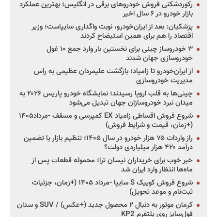
رکوردشکنی فروش خودروهای برقی در انگلیس؛ بهترین عملکرد
بازار خودرو در ۶ سال اخیر
پزشکیان: بعد از ایران‌خودرو، نوبت واگذاری سایپاست؛ وزیر
اقتصاد را هم برای همین استیضاح کردند
۳ خودروساز چینی برای نخستین بار وارد جمع ۱۰ غول
خودروسازی جهان شدند
از ایران‌خودرو تا زامیاد؛ بازگشت علیمردان عظیمی به راس
مدیریت خودروسازی
چینی‌ها به قلب اروپا رسیدند؛ نمایشگاه خودرو پاریس ۲۰۲۶ به
میدان نبرد خودروسازان جهان تبدیل می‌شود
شروع فروش اقساطی زامیاد EX کمپرسی و مسقف -مرداد۱۴۰۵
(+زمان، قیمت و شرایط فروش)
راز واردات ۷۵ هزار خودرو در سال ۱۴۰۵؛ تنظیم بازار یا تضمین
درآمد ۴۲۰ هزار میلیاردی دولت؟
خبر خوب برای خریداران نیسان ترا؛ محموله قطعات پس از
ماه‌ها انتظار وارد ایران شد
شروع فروش کوییک S سایپا -مرداد ۱۴۰۵ (+زمان، جزئیات
ثبت‌نام و موعد تحویل)
کرمان موتور به دنبال ۲ محصول جدید (+عکس) / SUV و سدان
فول‌سایز روی پلتفرم KP2