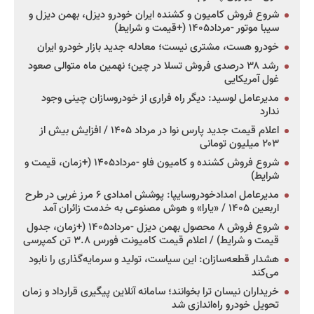
شروع فروش کامیون و کشنده ایران خودرو دیزل، بهمن دیزل و
سیبا موتور -مرداد۱۴۰۵ (+قیمت و شرایط)
خودرو هست، مشتری نیست؛ معادله جدید بازار خودرو ایران
رشد ۳۸ درصدی فروش تسلا در چین؛ نهمین ماه متوالی صعود
غول آمریکایی
مدیرعامل لوسید: دیگر راه فراری از خودروسازان چینی وجود
ندارد
اعلام قیمت جدید پارس نوا در مرداد ۱۴۰۵ / افزایش بیش از
۲۰۳ میلیون تومانی
شروع فروش کشنده و کامیون فاو -مرداد۱۴۰۵ (+زمان، قیمت و
شرایط)
مدیرعامل امدادخودروسایپا: پوشش امدادی ۶ مرز غربی در طرح
اربعین ۱۴۰۵ / «یارا» و هوش مصنوعی به خدمت زائران آمد
شروع فروش ۸ محصول بهمن دیزل -مرداد۱۴۰۵ (+زمان، جدول
قیمت و شرایط) / اعلام قیمت کامیونت فورس ۳.۸ تن کمپرسی
هشدار قطعه‌سازان: این سیاست، تولید و سرمایه‌گذاری را نابود
می‌کند
خریداران نیسان ترا بخوانند؛ سامانه آنلاین پیگیری قرارداد و زمان
تحویل خودرو راه‌اندازی شد