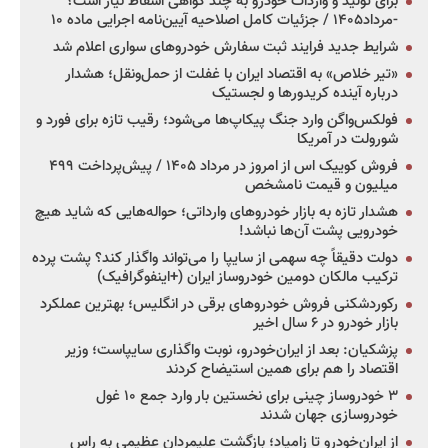
برای تولید و واردات خودرو به چند گواهی اسقاط نیاز است؟
-مرداد۱۴۰۵ / جزئیات کامل اصلاحیه آیین‌نامه اجرایی ماده ۱۰
شرایط جدید فرایند ثبت سفارش خودروهای سواری اعلام شد
«تیر خلاص» به اقتصاد ایران با غفلت از حمل‌ونقل؛ هشدار
درباره آینده کریدورها و لجستیک
فولکس‌واگن وارد جنگ پیکاپ‌ها می‌شود؛ رقیب تازه برای فورد و
شورولت در آمریکا
فروش کوییک اس از امروز در مرداد ۱۴۰۵ / پیش‌پرداخت ۴۹۹
میلیون و قیمت نامشخص
هشدار تازه به بازار خودروهای وارداتی؛ حواله‌هایی که شاید هیچ
خودرویی پشت آن‌ها نباشد!
دولت دقیقاً چه سهمی از سایپا را می‌تواند واگذار کند؟ پشت پرده
ترکیب مالکان دومین خودروساز ایران (+اینفوگرافیک)
رکوردشکنی فروش خودروهای برقی در انگلیس؛ بهترین عملکرد
بازار خودرو در ۶ سال اخیر
پزشکیان: بعد از ایران‌خودرو، نوبت واگذاری سایپاست؛ وزیر
اقتصاد را هم برای همین استیضاح کردند
۳ خودروساز چینی برای نخستین بار وارد جمع ۱۰ غول
خودروسازی جهان شدند
از ایران‌خودرو تا زامیاد؛ بازگشت علیمردان عظیمی به راس