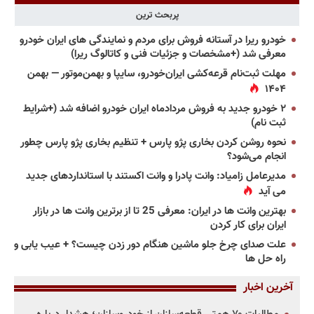
پربحث ترین
خودرو ریرا در آستانه فروش برای مردم و نمایندگی های ایران خودرو
معرفی شد (+مشخصات و جزئیات فنی و کاتالوگ ریرا)
مهلت ثبت‌نام قرعه‌کشی ایران‌خودرو، سایپا و بهمن‌موتور — بهمن
۱۴۰۴
۲ خودرو جدید به فروش مردادماه ایران خودرو اضافه شد (+شرایط
ثبت نام)
نحوه روشن کردن بخاری پژو پارس + تنظیم بخاری پژو پارس چطور
انجام می‌شود؟
مدیرعامل زامیاد: وانت پادرا و وانت اکستند با استانداردهای جدید
می آید
بهترین وانت ها در ایران: معرفی 25 تا از برترین وانت ها در بازار
ایران برای کار کردن
علت صدای چرخ جلو ماشین هنگام دور زدن چیست؟ + عیب یابی و
راه حل ها
آخرین اخبار