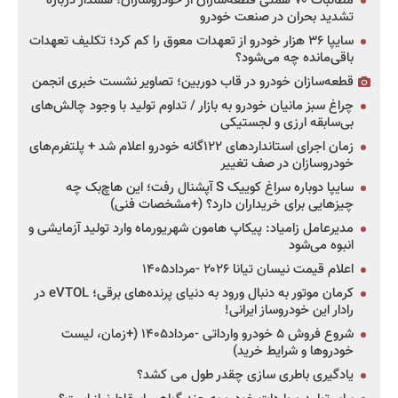
مطالبات ۷۰ همتی قطعه‌سازان از خودروسازان؛ هشدار درباره
تشدید بحران در صنعت خودرو
سایپا ۳۶ هزار خودرو از تعهدات معوق را کم کرد؛ تکلیف تعهدات
باقی‌مانده چه می‌شود؟
قطعه‌سازان خودرو در قاب دوربین؛ تصاویر نشست خبری انجمن
چراغ سبز مانیان خودرو به بازار / تداوم تولید با وجود چالش‌های
بی‌سابقه ارزی و لجستیکی
زمان اجرای استانداردهای ۱۲۲گانه خودرو اعلام شد + پلتفرم‌های
خودروسازان در صف تغییر
سایپا دوباره سراغ کوییک S آپشنال رفت؛ این هاچ‌بک چه
چیزهایی برای خریداران دارد؟ (+مشخصات فنی)
مدیرعامل زامیاد: پیکاپ هامون شهریورماه وارد تولید آزمایشی و
انبوه می‌شود
اعلام قیمت نیسان تیانا ۲۰۲۶ -مرداد۱۴۰۵
کرمان موتور به دنبال ورود به دنیای پرنده‌های برقی؛ eVTOL در
رادار این خودروساز ایرانی!
شروع فروش ۵ خودرو وارداتی -مرداد۱۴۰۵ (+زمان، لیست
خودروها و شرایط خرید)
یادگیری باطری سازی چقدر طول می کشد؟