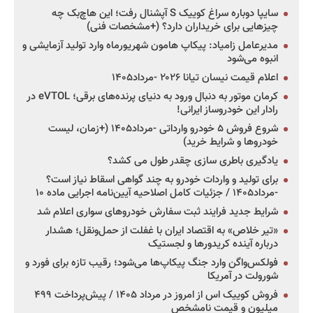
سایپا دوباره سراغ کوییک S آپشنال رفت؛ این هاچ‌بک چه
چیزهایی برای خریداران دارد؟ (+مشخصات فنی)
مدیرعامل زامیاد: پیکاپ هامون شهریورماه وارد تولید آزمایشی و
انبوه می‌شود
اعلام قیمت نیسان تیانا ۲۰۲۶ -مرداد۱۴۰۵
کرمان موتور به دنبال ورود به دنیای پرنده‌های برقی؛ eVTOL در
رادار این خودروساز ایرانی!
شروع فروش ۵ خودرو وارداتی -مرداد۱۴۰۵ (+زمان، لیست
خودروها و شرایط خرید)
یادگیری باطری سازی چقدر طول می کشد؟
برای تولید و واردات خودرو به چند گواهی اسقاط نیاز است؟
-مرداد۱۴۰۵ / جزئیات کامل اصلاحیه آیین‌نامه اجرایی ماده ۱۰
شرایط جدید فرایند ثبت سفارش خودروهای سواری اعلام شد
«تیر خلاص» به اقتصاد ایران با غفلت از حمل‌ونقل؛ هشدار
درباره آینده کریدورها و لجستیک
فولکس‌واگن وارد جنگ پیکاپ‌ها می‌شود؛ رقیب تازه برای فورد و
شورولت در آمریکا
فروش کوییک اس از امروز در مرداد ۱۴۰۵ / پیش‌پرداخت ۴۹۹
میلیون و قیمت نامشخص