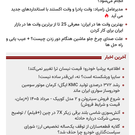
انجام می‌شود؟
مدیرعامل زامیاد: وانت پادرا و وانت اکستند با استانداردهای جدید
می آید
بهترین وانت ها در ایران: معرفی 25 تا از برترین وانت ها در بازار
ایران برای کار کردن
علت صدای چرخ جلو ماشین هنگام دور زدن چیست؟ + عیب یابی و
راه حل ها
آخرین اخبار
اطلاعیه پرشیا خودرو؛ قیمت نیسان ترا تغییر نمی‌کند!
سایپا ورشکسته است؟ نه، این‌قدر ساده نیست!
رشد ۳۷۲ درصدی تولید KMC ایگل؛ کرمان موتور سومین
خودروساز سواری ایران ماند
شروع فروش سیتروئن و ۲ مدل کوییک - مرداد ۱۴۰۵ (+زمان،
قیمت و شرایط فروش)
آتش‌سوزی شاسی بلند برقی زیکر 7X در چین (+فیلم) / توضیح
رسمی شرکت درباره حادثه
گلایه قطعه‌سازان از توقف یک‌ساله تخصیص ارز؛ شورای
سیاست‌گذاری خودرو چرا حذف شد؟