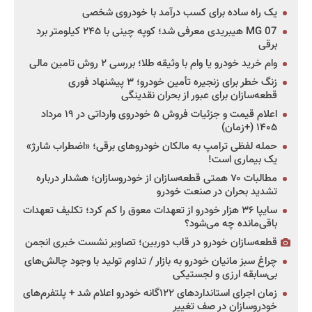
یک راه ساده برای کسب درآمد با خودروی شخصی
MG 07 هیبریدی معرفی شد؛ کوپه چینی با ۲۴۵ کیلومتر برد
برقی
وام خرید خودرو یا وام با وثیقه طلا؛ بررسی ۲ روش تامین مالی
زنگ خطر برای زنجیره تأمین خودرو؛ ۳ پیشنهاد فوری
قطعه‌سازان برای عبور از بحران نقدینگی
اعلام قیمت و جزئیات فروش ۵ خودروی وارداتی در ۱۹ مرداد
۱۴۰۵ (+زمان)
حمله لفظی ترامپ به مالکان خودروهای برقی؛ «اضطراب شارژ»
یک بیماری است!
مطالبات ۷۰ همتی قطعه‌سازان از خودروسازان؛ هشدار درباره
تشدید بحران در صنعت خودرو
سایپا ۳۶ هزار خودرو از تعهدات معوق را کم کرد؛ تکلیف تعهدات
باقی‌مانده چه می‌شود؟
قطعه‌سازان خودرو در قاب دوربین؛ تصاویر نشست خبری انجمن
چراغ سبز مانیان خودرو به بازار / تداوم تولید با وجود چالش‌های
بی‌سابقه ارزی و لجستیکی
زمان اجرای استانداردهای ۱۲۲گانه خودرو اعلام شد + پلتفرم‌های
خودروسازان در صف تغییر