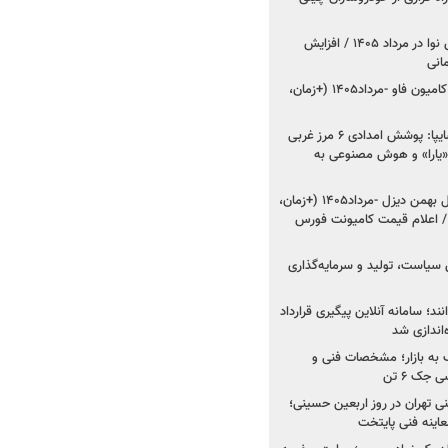
اعلام قیمت جدید پارس نوا در مرداد ۱۴۰۵ / افزایش
شروع فروش کشنده و کامیون فاو -مرداد۱۴۰۵ (+زمان،
مدیرعامل امدادخودروسایپا: پوشش امدادی ۶ مرز غربی
رح اربعین ۱۴۰۵ / «یارا» و هوش مصنوعی به
شروع فروش ۸ محصول بهمن دیزل -مرداد۱۴۰۵ (+زمان،
 اعلام قیمت کامیونت فورس
 سیاست، تولید و سرمایه‌گذاری
نند؛ سامانه آنلاین پیگیری قرارداد
‌اندازی شد
به بازار؛ مشخصات فنی و
جک ۶ تن
اینه فنی تهران در روز اربعین حسینی؛
عاینه فنی پایتخت