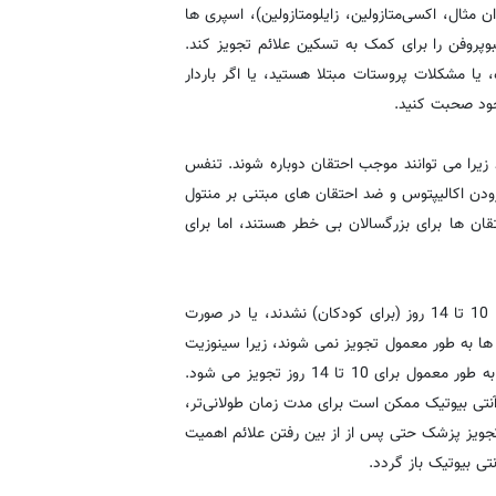
 مثال، اکسی‌متازولین، زایلومتازولین)، اسپری ها
وپروفن را برای کمک به تسکین علائم تجویز کند.
، یا مشکلات پروستات مبتلا هستید، یا اگر باردار
خود صحبت کنید.
 سر هم استفاده شوند زیرا می توانند موجب احتقان دوباره شوند. تنفس
دن اکالیپتوس و ضد احتقان های مبتنی بر منتول
ان ها برای بزرگسالان بی خطر هستند، اما برای
اگر این اقدامات موجب بهبود علائم طی یک هفته (برای بزرگسالان) یا 10 تا 14 روز (برای کودکان) نشدند، یا در صورت
ها به طور معمول تجویز نمی شوند، زیرا سینوزیت
حاد معمولا ماهیت ویروسی دارد. در صورت نیاز به آنتی بیوتیک، دارو به طور معمول برای 10 تا 14 روز تجویز می شود.
 آنتی بیوتیک ممکن است برای مدت زمان طولانی‌تر،
تجویز پزشک حتی پس از از بین رفتن علائم اهمیت
تی بیوتیک باز گردد.