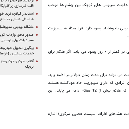
از تولید فنر خودرو تا ت
د. عفونت سینوس های کوچک بین چشم ها موجب
قلب فنرسازی زر گلپایگا
استاندار گیلان: تردد خو
۵ استان شمالی بلامانع شد
ماشاله وردینی مدیرعا
یی ناخوشایند وجود دارد. فرد مبتلا به سینوزیت
.
سبز دولت برای نوسازی 
پیگیری تحویل خودروهای
یک عفونت ویروسی با سینوزیت باکتریایی متفاوت است و به طور کلی در کمتر از 7 روز بهبود می یابد. اگر علائم برای
خدمات سراسری (+راهنم
آفتاب خودرو خودروساز م
نزدیک
 می تواند برای مدت زمان طولانی‌تر ادامه یابد.
، به عنوان افرادی که دارای سینوزیت حاد عودکننده هستند
در نظر گرفته می شوند و باید به یک متخصص مراجعه کنند. زمانی که علائم بیش از 12 هفته ادامه می یابند، این
ونت غشاهای اطراف سیستم عصبی مرکزی) اشاره