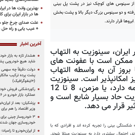
از سینوس های کوچک نیز در پشت پل بینی
رفته و دو سینوس بزرگ دیگر بالا و پشت بخش
ها در بازار ایران برای ک
بروها قرار دارند.
علت صدای چرخ جلو م
+ عیب یابی و راه حل 
آخرین اخبار
ایران، سینوزیت به التهاب
هشدار تازه به بازار خود
 ممکن است با عفونت های
شاید هیچ خودرویی پشت
 بروز آن به واسطه التهاب
دولت دقیقاً چه سهمی از 
پشت پرده ترکیب مالکان
یز امکانپذیر است. سینوزیت
(+اینفوگرافیک)
می تواند حاد، کمتر از چهار هفته ادامه دارد، یا مزمن، 8 تا 12
رکوردشکنی فروش خودرو
وزیت حاد بسیار شایع است و
عملکرد بازار خودرو در ۶ سال اخیر
پزشکیان: بعد از ایران‌
وزیر اقتصاد را هم برا
خودروسازی جهان شدند
 شکستگی بینی را تجربه کرده اند و افرادی که با
از ایران‌خودرو تا زامیا
ند، احتمال بیشتری دارد به سینوزیت مبتلا شوند.