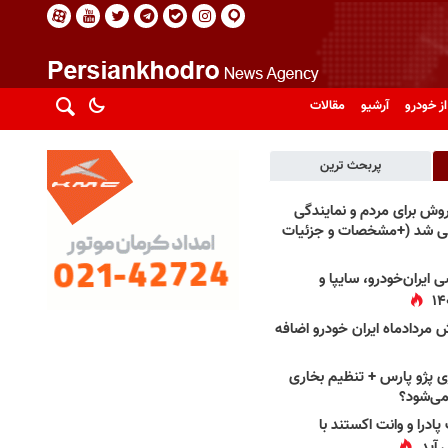
از خودرو
آرشیو
مقالات
پربحث ترین
فروش برای مردم و نمایندگی
فی شد (+مشخصات و جزئیات
 ایران‌خودرو، سایپا و
 مردادماه ایران خودرو اضافه
 پژو پارس + تنظیم بخاری
می‌شود؟
پادرا و وانت اکستند با
 آید