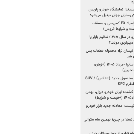
ی
سیدند؛ نمایشگاه خودرو پاریس
شروع فروش اقساطی زامیاد EX کمپرسی و مسقف
راز واردات ۷۵ هزار خودرو در سال ۱۴۰۵؛ تنظیم بازار یا
 نیسان ترا؛ محموله قطعات پس
ان شد
شروع فروش کوییک S سایپا -مرداد ۱۴۰۵ (+زمان،
 تحویل)
کرمان موتور به دنبال ۲ محصول جدید (+عکس) / SUV
رم KP2
شنده ایران خودرو دیزل، بهمن
ط)
ت؛ معادله جدید بازار خودرو
وش تسلا در چین؛ نهمین ماه متوالی
اه فراری از خودروسازان چینی