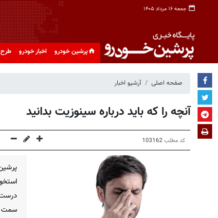
جمعه ۱۶ مرداد ۱۴۰۵
پرشین خودرو
اخبار خودرو
طرح 
صفحه اصلی
آرشیو اخبار
آنچه را که باید درباره سینوزیت بدانید
کد مطلب
103162
پرشین
استخو
درست 
سمت ح