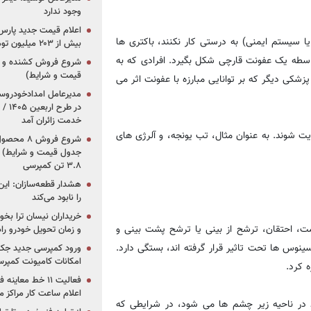
وجود ندارد
 سیستم ایمنی) به درستی کار نکنند، باکتری ها
بیش از ۲۰۳ میلیون تومانی
واسطه یک عفونت قارچی شکل بگیرد. افرادی که به
قیمت و شرایط)
کی دیگر که بر توانایی مبارزه با عفونت اثر می
در ط
خدمت زائران آمد
ت شوند. به عنوان مثال، تب یونجه، و آلرژی های
جدول قیمت و شرایط) /
۳.۸ تن کمپرسی
هشدار قطعه‌سازان: این
را نابود می‌کند
خریداران نیسان ترا بخوا
، احتقان، ترشح از بینی یا ترشح پشت بینی و
و زمان تحویل خودرو راه
نوس ها تحت تاثیر قرار گرفته اند، بستگی دارد.
ورود کمپرسی جدید جک 
امکانات کامیونت کمپرسی 
 کرد.
فعالیت ۱۱ خط مع
اعلام ساعت کار مراکز م
د در ناحیه زیر چشم ها می شود، در شرایطی که