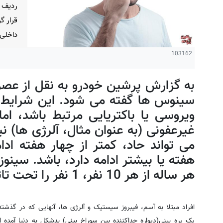
ردیف 
قرار گ
داخلی ا
103162
به گزارش پرشین خودرو به نقل از عصر 
سینوس ها گفته می شود. این شرایط
ویروسی یا باکتریایی مرتبط باشد، اما
غیرعفونی (به عنوان مثال، آلرژی ها) ن
هفته یا بیشتر ادامه دارد، باشد. سین
هر ساله از هر 10 نفر، 1 نفر را تحت تاثیر قرار می دهد.
افراد مبتلا به آسم، فیبروز سیستیک و آلرژی ها، آنهایی که در گذشته
یک پره بینی(دیواره جداکننده بین سوراخ بینی) بدشکل به دنیا آمده ا