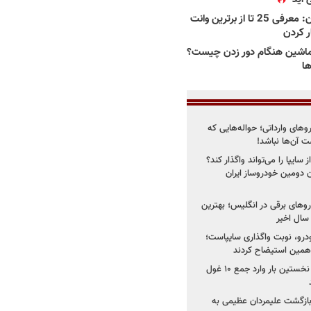
بهترین وانت ها در ایران: معرفی 25 تا از برترین وانت
ار کردن
اشین هنگام دور زدن چیست؟
ها
روهای وارداتی؛ حواله‌هایی که
 آن‌ها نباشد!
سایپا را می‌تواند واگذار کند؟
 دومین خودروساز ایران
های برقی در انگلیس؛ بهترین
خودرو، نوبت واگذاری سایپاست؛
ی همین استیضاح کردند
۳ خودروساز چینی برای نخستین بار وارد جمع ۱۰ غول
د؛ بازگشت علیمردان عظیمی به