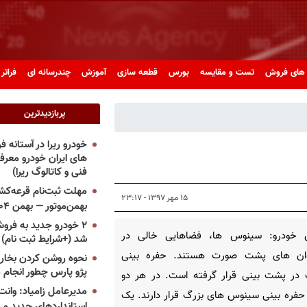
های فروش
تست و مقایسه
بورس
قطعه سازی
آموزش
چندرسانه ای
فراتر 
پربازدیدترین
خودرو ریرا در آستانه 
های ایران خودرو معر
فنی و کاتالوگ ریرا)
مهلت ثبت‌نام قرعه‌کشی
۱۵ مهر ۱۳۹۷ - ۲۳:۱۷
بهمن‌موتور — بهمن ۱۴۰۴
۲ خودرو جدید به فروش
 خودرو: سینوس ها، فضاهایی خالی در
شد (+شرایط ثبت نام)
ان های پشت صورت هستند. حفره بینی
نحوه روشن کردن بخاری
پژو پارس چطور انجام 
در پشت بینی قرار گرفته است. در هر دو
مدیرعامل زامیاد: وانت 
فره بینی سینوس های بزرگ قرار دارند. یک
استانداردهای جدید می