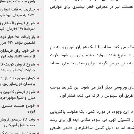
راس مدیریت خودروساز
ار هستند نیز در معرض خطر بیشتری برای عوارض
چینی‌ها به قلب اروپا ر
۲۰۲۶ به میدان نبرد خودروسازان جهان تبدیل می‌شود
-مرداد۱۴۰۵ (+زمان، قیمت و شرایط فروش)
تضمین درآمد ۴۲۰ هزار میلیاردی دولت؟
ک می کند. مخاط با کمک هزاران موی ریز به نام
خبر خوب برای خریداران
سینوس ها خارج شده و وارد حفره بینی می شود. ذرات
از ماه‌ها انتظار وارد ایر
ه بینی باز می گردند. برای رسیدن به بینی، مخاط
جزئیات ثبت‌نام و موعد
و سدان فول‌سایز روی پلتف
های ویروسی دیگر آغاز می شود. این شرایط موجب
شروع فروش کامیون و ک
 طریق آن سینوس را ترک می کند، فشار آورد.
دیزل و سیبا موتور -مرداد۱۴۰۵ (+قیمت و شرای
خودرو هست، مشتری نیس
 این وجود، در موارد کمی، یک عفونت باکتریایی
ایران
ز اکسیژن تهی می شود، مکانی ایده آل برای رشد
رشد ۳۸ درصدی فر
صعود غول آمریکایی
ته، اما به دلیل کنترل ساختارهای دفاعی طبیعی
مدیرعامل لوسید: دیگر ر