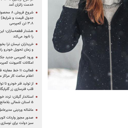
خدمت زائران آمد
جدول قیمت و شرایط) /
۳.۸ تن کمپرسی
هشدار قطعه‌سازان: این
را نابود می‌کند
خریداران نیسان ترا بخوا
و زمان تحویل خودرو راه
ورود کمپرسی جدید جک 
امکانات کامیونت کمپرسی 
فعالیت ۱۱ خط مع
اعلام ساعت کار مراکز م
از تولید فنر خودرو تا ت
قلب فنرسازی زر گلپایگا
استاندار گیلان: تردد خو
۵ استان شمالی بلامانع شد
ماشاله وردینی مدیرعا
سبز دولت برای نوسازی 