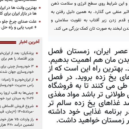
 و این شرایط روی سطح انرژی و سلامت ذهن
ثیر منفی می گذارد. به همین دلیل رفتن به
ها در بازار ایران برای ک
 قدم زدن زیر آفتاب به تقویت سلامتی و
علت صدای چرخ جلو م
+ عیب یابی و راه حل 
ندن لبخند به صورت تان کمک بزرگی می کند.
آخرین اخبار
عصر ایران، زمستان فصل
پزشکیان: بعد از ایران‌
بدن مان هم اهمیت بدهیم.
وزیر اقتصاد را هم برا
. بهترین راه این است که از
خودروسازی جهان شدند
های یخ زده بروید. در فصل
از ایران‌خودرو تا زامیا
طی می کنند تا به فروشگاه
راس مدیریت خودروساز
 طولانی تر باشد مواد مغذی
چینی‌ها به قلب اروپا ر
۲۰۲۶ به میدان نبرد خودروسازان جهان تبدیل می‌شود
 غذاهای یخ زده سالم تر
 برنامه غذایی خود داشته
-مرداد۱۴۰۵ (+زمان، قیمت و شرایط فروش)
ر زمستان خواهید داشت.
تضمین درآمد ۴۲۰ هزار میلیاردی دولت؟