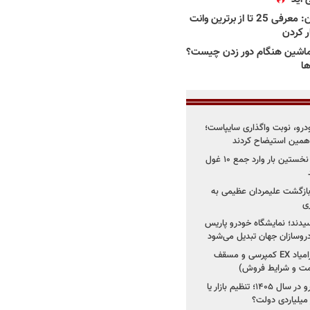
بهترین وانت ها در ایران: معرفی 25 تا از برترین وانت
ار کردن
اشین هنگام دور زدن چیست؟
ها
خودرو، نوبت واگذاری سایپاست؛
ی همین استیضاح کردند
۳ خودروساز چینی برای نخستین بار وارد جمع ۱۰ غول
د؛ بازگشت علیمردان عظیمی به
ی
سیدند؛ نمایشگاه خودرو پاریس
شروع فروش اقساطی زامیاد EX کمپرسی و مسقف
راز واردات ۷۵ هزار خودرو در سال ۱۴۰۵؛ تنظیم بازار یا