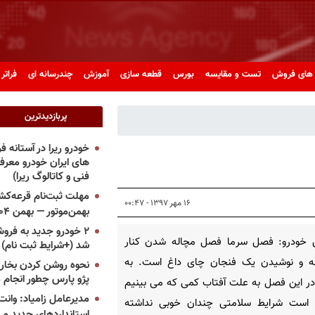
های فروش
تست و مقایسه
بورس
قطعه سازی
آموزش
چندرسانه ای
فراتر 
پربازدیدترین
خودرو ریرا در آستانه 
های ایران خودرو معر
فنی و کاتالوگ ریرا)
مهلت ثبت‌نام قرعه‌کشی
۱۶ مهر ۱۳۹۷ - ۰۰:۴۷
بهمن‌موتور — بهمن ۱۴۰۴
۲ خودرو جدید به فروش
 خودرو: فصل سرما فصل مچاله شدن کنار
شد (+شرایط ثبت نام)
ه و نوشیدن یک فنجان چای داغ است. به
نحوه روشن کردن بخاری
پژو پارس چطور انجام 
در این فصل به علت آفتاب کمی که می بینیم
مدیرعامل زامیاد: وانت 
است شرایط سلامتی چندان خوبی نداشته
استانداردهای جدید می