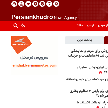
از خودرو
آرشیو
مقالات
پربحث ترین
فروش برای مردم و نمایندگی
فی شد (+مشخصات و جزئیات
 ایران‌خودرو، سایپا و
 مردادماه ایران خودرو اضافه
 پژو پارس + تنظیم بخاری
می‌شود؟
پادرا و وانت اکستند با
 آید