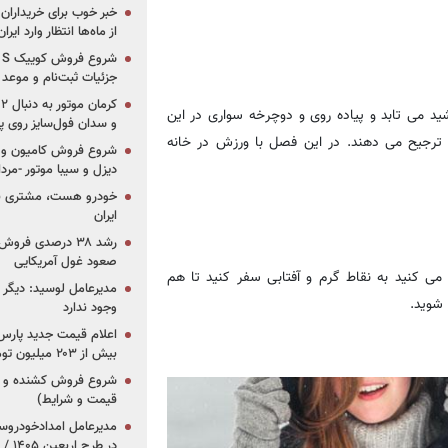
خبر خوب برای خریداران
از ماه‌ها انتظار وارد ایر
جزئیات ثبت‌نام و موعد
د می تابد و پیاده روی و دوچرخه سواری در این
و سدان فول‌سایز روی پلتف
 ترجیح می دهند. در این فصل با ورزش در خانه
شروع فروش کامیون و ک
دیزل و سیبا موتور -مرداد۱۴۰۵ (+قیمت و شرای
خودرو هست، مشتری نیس
ایران
رشد ۳۸ درصدی فر
صعود غول آمریکایی
می کنید به نقاط گرم و آفتابی سفر کنید تا هم
مدیرعامل لوسید: دیگر ر
وجود ندارد
بیش از ۲۰۳ میلیون تومانی
قیمت و شرایط)
در ط