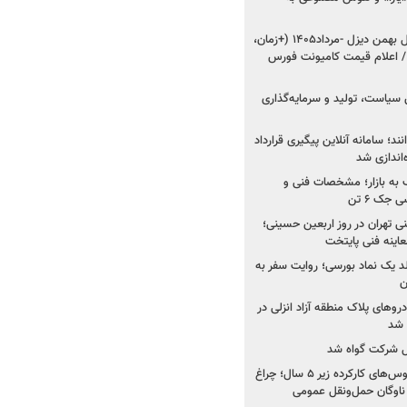
شروع فروش ۸ محصول بهمن دیزل -مرداد۱۴۰۵ (+زمان،
 اعلام قیمت کامیونت فورس
 سیاست، تولید و سرمایه‌گذاری
نند؛ سامانه آنلاین پیگیری قرارداد
‌اندازی شد
به بازار؛ مشخصات فنی و
جک ۶ تن
اینه فنی تهران در روز اربعین حسینی؛
عاینه فنی پایتخت
ولد یک نماد بورسی؛ روایت سفر به
ن
دروهای پلاک منطقه آزاد انزلی در
مل شرکت گواه شد
صدور مجوز واردات اتوبوس‌های کارکرده زیر ۵ سال؛ چراغ
ناوگان حمل‌ونقل عمومی