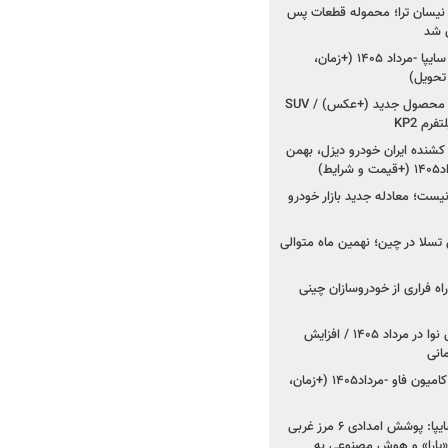
 نیسان ترا؛ محموله قطعات پس
ان شد
شروع فروش کوییک S سایپا -مرداد ۱۴۰۵ (+زمان،
 تحویل)
کرمان موتور به دنبال ۲ محصول جدید (+عکس) / SUV
رم KP2
شنده ایران خودرو دیزل، بهمن
ط)
ت؛ معادله جدید بازار خودرو
وش تسلا در چین؛ نهمین ماه متوالی
اه فراری از خودروسازان چینی
اعلام قیمت جدید پارس نوا در مرداد ۱۴۰۵ / افزایش
شروع فروش کشنده و کامیون فاو -مرداد۱۴۰۵ (+زمان،
مدیرعامل امدادخودروسایپا: پوشش امدادی ۶ مرز غربی
رح اربعین ۱۴۰۵ / «یارا» و هوش مصنوعی به