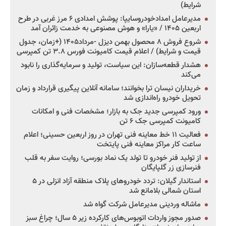
شرایط)
مدیرعامل امدادخودروسایپا: پوشش امدادی ۶ مرز غربی در طرح
اربعین ۱۴۰۵ / «یارا» و هوش مصنوعی به خدمت زائران آمد
شروع فروش ۸ محصول بهمن دیزل -مرداد۱۴۰۵ (+زمان، جدول
قیمت و شرایط) / اعلام قیمت کامیونت فورس ۳.۸ تن کمپرسی
هشدار قطعه‌سازان: این سیاست، تولید و سرمایه‌گذاری را نابود
می‌کند
خریداران نیسان ترا بخوانند؛ سامانه آنلاین پیگیری قرارداد و زمان
تحویل خودرو راه‌اندازی شد
ورود کمپرسی جدید جک به بازار؛ مشخصات فنی و امکانات
کامیونت کمپرسی جک ۶ تن
فعالیت ۱۱ خط معاینه فنی تهران در روز اربعین حسینی؛ اعلام
ساعت کار مراکز معاینه فنی پایتخت
از تولید فنر خودرو تا تولد یک نماد بورسی؛ روایت سفر به قلب
فنرسازی زر گلپایگان
استاندار گیلان: تردد خودروهای پلاک منطقه آزاد انزلی در ۵
استان شمالی بلامانع شد
ماشاله وردینی مدیرعامل شرکت گواه شد
صدور مجوز واردات اتوبوس‌های کارکرده زیر ۵ سال؛ چراغ سبز