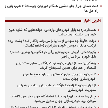
علت صدای چرخ جلو ماشین هنگام دور زدن چیست؟ + عیب یابی و
راه حل ها
آخرین اخبار
هشدار تازه به بازار خودروهای وارداتی؛ حواله‌هایی که شاید هیچ
خودرویی پشت آن‌ها نباشد!
دولت دقیقاً چه سهمی از سایپا را می‌تواند واگذار کند؟ پشت پرده
ترکیب مالکان دومین خودروساز ایران (+اینفوگرافیک)
رکوردشکنی فروش خودروهای برقی در انگلیس؛ بهترین عملکرد
بازار خودرو در ۶ سال اخیر
پزشکیان: بعد از ایران‌خودرو، نوبت واگذاری سایپاست؛ وزیر
اقتصاد را هم برای همین استیضاح کردند
۳ خودروساز چینی برای نخستین بار وارد جمع ۱۰ غول
خودروسازی جهان شدند
از ایران‌خودرو تا زامیاد؛ بازگشت علیمردان عظیمی به راس
مدیریت خودروسازی
چینی‌ها به قلب اروپا رسیدند؛ نمایشگاه خودرو پاریس ۲۰۲۶ به
میدان نبرد خودروسازان جهان تبدیل می‌شود
شروع فروش اقساطی زامیاد EX کمپرسی و مسقف -مرداد۱۴۰۵