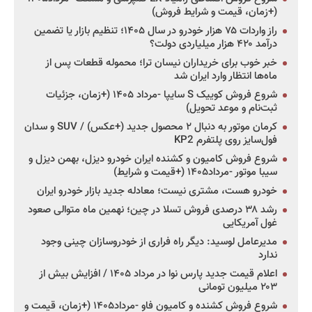
(+زمان، قیمت و شرایط فروش)
راز واردات ۷۵ هزار خودرو در سال ۱۴۰۵؛ تنظیم بازار یا تضمین
درآمد ۴۲۰ هزار میلیاردی دولت؟
خبر خوب برای خریداران نیسان ترا؛ محموله قطعات پس از
ماه‌ها انتظار وارد ایران شد
شروع فروش کوییک S سایپا -مرداد ۱۴۰۵ (+زمان، جزئیات
ثبت‌نام و موعد تحویل)
کرمان موتور به دنبال ۲ محصول جدید (+عکس) / SUV و سدان
فول‌سایز روی پلتفرم KP2
شروع فروش کامیون و کشنده ایران خودرو دیزل، بهمن دیزل و
سیبا موتور -مرداد۱۴۰۵ (+قیمت و شرایط)
خودرو هست، مشتری نیست؛ معادله جدید بازار خودرو ایران
رشد ۳۸ درصدی فروش تسلا در چین؛ نهمین ماه متوالی صعود
غول آمریکایی
مدیرعامل لوسید: دیگر راه فراری از خودروسازان چینی وجود
ندارد
اعلام قیمت جدید پارس نوا در مرداد ۱۴۰۵ / افزایش بیش از
۲۰۳ میلیون تومانی
شروع فروش کشنده و کامیون فاو -مرداد۱۴۰۵ (+زمان، قیمت و