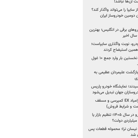
 آن‌ها نباشد!
سایپا را می‌تواند واگذار کند؟
 دومین خودروساز ایران
های برقی در انگلیس؛ بهترین
خودرو، نوبت واگذاری سایپاست؛
ی همین استیضاح کردند
۳ خودروساز چینی برای نخستین بار وارد جمع ۱۰ غول
د؛ بازگشت علیمردان عظیمی به
ی
سیدند؛ نمایشگاه خودرو پاریس
شروع فروش اقساطی زامیاد EX کمپرسی و مسقف
راز واردات ۷۵ هزار خودرو در سال ۱۴۰۵؛ تنظیم بازار یا
 نیسان ترا؛ محموله قطعات پس
ان شد