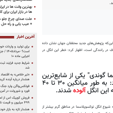
د.
ها در بازار ایران برای ک
علت صدای چرخ جلو م
+ عیب یابی و راه حل 
آخرین اخبار
 این‌که پژوهش‌های جدید محققان جهان نشان داده
برای تولید و واردات خو
ف در رانندگی است، اظهار کرد:‌ خطر این انگل در
است؟ -مر
اجرایی ماده ۱۰
شرایط جدید فرایند ثب
شد
ما گوندی" یکی از شایع‌ترین
«تیر خلاص» به اقتصاد ا
هشدار درباره آینده کر
آلودگی‌های انگلی در ایران است،‌ افزود: به طور میانگین ۳۰ تا ۴۰
فولکس‌واگن وارد جنگ پی
 این انگل
آلوده
شدند.
فورد و شورولت در آمریک
۴۹۹ میلیون و قیمت نامشخص
ه شیوع انگل توکسوپلاسما در مناطق گرم بیشتر از
هشدار تازه به بازار خود