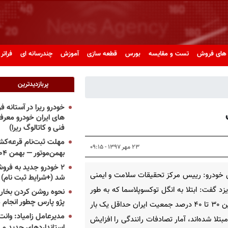
های فروش
تست و مقایسه
بورس
قطعه سازی
آموزش
چندرسانه ای
فراتر 
پربازدیدترین
خودرو ریرا در آستانه 
های ایران خودرو معر
فنی و کاتالوگ ریرا)
مهلت ثبت‌نام قرعه‌کشی
۲۳ مهر ۱۳۹۷ - ۰۹:۱۵
بهمن‌موتور — بهمن ۱۴۰۴
۲ خودرو جدید به فروش
خودرو: رییس مرکز تحقیقات سلامت و ایمنی
شد (+شرایط ثبت نام)
زد گفت: ابتلا به انگل توکسوپلاسما که به طور
نحوه روشن کردن بخاری
پژو پارس چطور انجام 
میانگین ۳۰ تا ۴۰ درصد جمعیت ایران حداقل یک بار
مدیرعامل زامیاد: وانت 
مبتلا شده‌اند، آمار تصادفات رانندگی را افزایش
استانداردهای جدید می