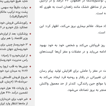
مناطق سرد است، گفت:‌ به گونه‌ای که براساس گزارشات نرخ آلودگی توکسوپلاسما در اصفهان ۴۳ درصد و در اردبیل
شاید هیچ خودرویی پشت
ن بیشتر از مناطق خشک مانند زاهدان است به طوری که
دولت دقیقاً چه سهمی از 
پشت پرده ترکیب مالکان
(+اینفوگرافیک)
رکوردشکنی فروش خودرو
سخنان خود با بیان این‌که فقط در ۱۵ درصد افراد مبتلا، علائم بیماری بروز می‌کند، اظهار کرد: این
عملکرد بازار خودرو در ۶ سال اخیر
 است.
پزشکیان: بعد از ایران‌
وزیر اقتصاد را هم برا
ند روز فروکش می‌کند و شخص خود به خود بهبود
خودروسازی جهان شدند
ادامه می‌یابد و در عضلات و مغز آن‌ها کیست‌های
از ایران‌خودرو تا زامیا
راس مدیریت خودروساز
چینی‌ها به قلب اروپا ر
در مغز را عاملی برای افزایش تولید پیام رسان
۲۰۲۶ به میدان نبرد خودروسازان جهان تبدیل می‌شود
 تغییراتی در رفتار و روحیه فرد ایجاد می‌کند به
-مرداد۱۴۰۵ (+زمان، قیمت و شرایط فروش)
 موانع حین رانندگی، کندتر از حد معمول واکنش
منجر به بروز تصادف می‌شود.
تضمین درآمد ۴۲۰ هزار میلیاردی دولت؟
خبر خوب برای خریداران
از ماه‌ها انتظار وارد ایر