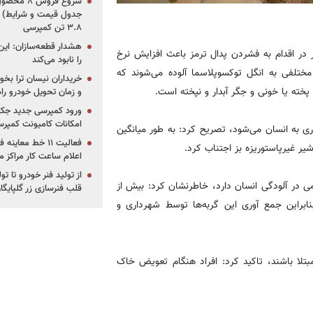
جدول قیمت و شرایط) /
۳.۸ تن کمپرسی
هشدار قطعه‌سازان: این
 در اقدام به فشردن پدال ترمز باعث افزایش نرخ
را نابود می‌کند
 مختلفی به انگل توکسوپلاسما آلوده می‌شوند که
خریداران نیسان ترا بخوا
ته یا خونی و جگر آبدار و نپخته است.
و زمان تحویل خودرو راه
ورود کمپرسی جدید جک 
امکانات کامیونت کمپرسی 
اری به انسان می‌شود، تصریح کرد: به طور میانگین
فعالیت ۱۱ خط مع
اعلام ساعت کار مراکز م
از تولید فنر خودرو تا ت
می در آلودگی انسان دارد، خاطرنشان کرد: بیش از
قلب فنرسازی زر گلپایگا
بنابراین جمع آوری این گربه‌ها توسط شهرداری و
بتلا باشند، تاکید کرد: افراد هنگام تعویض خاک