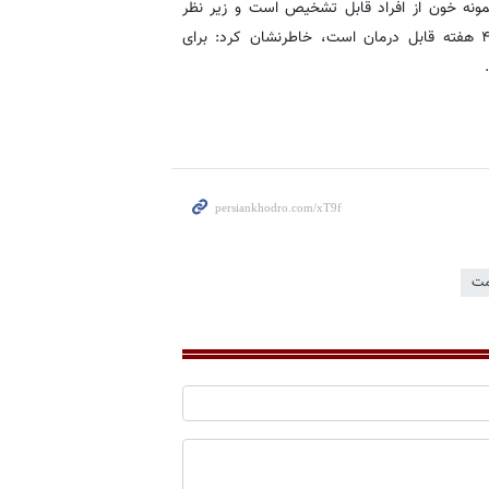
 نمونه خون از افراد قابل تشخیص است و زیر نظر
پزشک با داروهایی نظیر «پیریمتامین» و «سولفادیازین» طی ۳ تا ۴ هفته قابل درمان است، خاطرنشان کرد: برای
مت