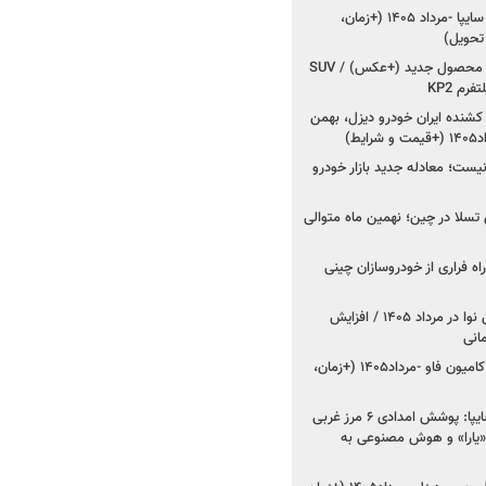
شروع فروش کوییک S سایپا -مرداد ۱۴۰۵ (+زمان،
 تحویل)
کرمان موتور به دنبال ۲ محصول جدید (+عکس) / SUV
رم KP2
شنده ایران خودرو دیزل، بهمن
ط)
ت؛ معادله جدید بازار خودرو
وش تسلا در چین؛ نهمین ماه متوالی
اه فراری از خودروسازان چینی
اعلام قیمت جدید پارس نوا در مرداد ۱۴۰۵ / افزایش
شروع فروش کشنده و کامیون فاو -مرداد۱۴۰۵ (+زمان،
مدیرعامل امدادخودروسایپا: پوشش امدادی ۶ مرز غربی
رح اربعین ۱۴۰۵ / «یارا» و هوش مصنوعی به