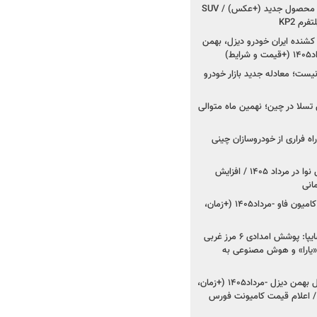
کرمان موتور به دنبال ۲ محصول جدید (+عکس) / SUV
رم KP2
شنده ایران خودرو دیزل، بهمن
ط)
ت؛ معادله جدید بازار خودرو
وش تسلا در چین؛ نهمین ماه متوالی
اه فراری از خودروسازان چینی
اعلام قیمت جدید پارس نوا در مرداد ۱۴۰۵ / افزایش
شروع فروش کشنده و کامیون فاو -مرداد۱۴۰۵ (+زمان،
مدیرعامل امدادخودروسایپا: پوشش امدادی ۶ مرز غربی
رح اربعین ۱۴۰۵ / «یارا» و هوش مصنوعی به
شروع فروش ۸ محصول بهمن دیزل -مرداد۱۴۰۵ (+زمان،
 اعلام قیمت کامیونت فورس