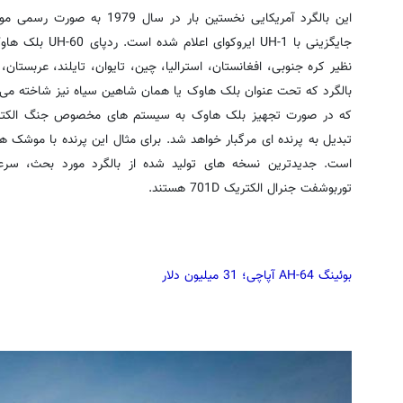
این بالگرد آمریکایی نخستین بار 
جایگزینی با UH-1 
نظیر کره جنوبی، افغانستان، استرالیا، چین، تایوان، تایلند، عربستان،
بالگرد که تحت عنوان بلک هاوک یا همان شاهین سیاه نیز شاخته می شو
که در صورت تجهیز بلک هاوک به سیستم های مخصوص جنگ الکترون
است. جدیدترین نسخه های تولید شده از بالگرد مورد بحث، سرعت 
توربوشفت جنرال الکتریک 701D هستند.
بوئینگ AH-64 آپاچی؛ 31 میلیون دلار