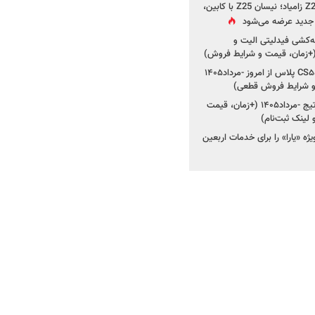
جزئیات جدید از پروژه Z25 زامیاد؛ نیسان Z25 با کابین،
ر جدید عرضه می‌شود
کشی فیدلیتی الیت و
شروع ثبت‌نام چانگان CS۵۵ پلاس از امروز -مرداد۱۴۰۵
و شرایط فروش قطعی)
شروع فروش کیا اسپورتیج -مرداد۱۴۰۵ (+زمان، قیمت
ژه «یارا» را برای خدمات اربعین