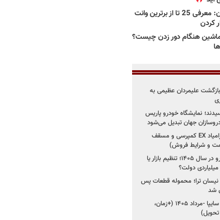
بهترین وانت ها در ایران: معرفی 25 تا از برترین وانت
ار کردن
اشین هنگام دور زدن چیست؟
ها
د؛ بازگشت علیمردان عظیمی به
ی
سیدند؛ نمایشگاه خودرو پاریس
شروع فروش اقساطی زامیاد EX کمپرسی و مسقف
راز واردات ۷۵ هزار خودرو در سال ۱۴۰۵؛ تنظیم بازار یا
 نیسان ترا؛ محموله قطعات پس
ان شد
شروع فروش کوییک S سایپا -مرداد ۱۴۰۵ (+زمان،
 تحویل)