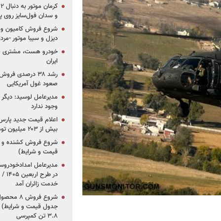
و سدان فول‌سایز روی پلتف
شروع فروش کامیون و ک
دیزل و سیبا موتور -مرداد۱۴۰۵ (+قیمت و شرای
خودرو هست، مشتری نیس
ایران
رشد ۳۸ درصدی فر
صعود غول آمریکایی
مدیرعامل لوسید: دیگر ر
وجود ندارد
بیش از ۲۰۳ میلیون تومانی
قیمت و شرایط)
در ط
خدمت زائران آمد
جدول قیمت و شرایط) /
۳.۸ تن کمپرسی