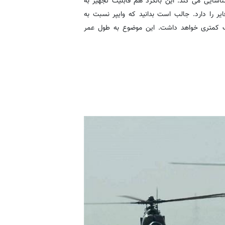
ناسایی می کند. این بالگرد هم قابلیت تجهیز به
لفی مانند AIM-9 Sidewinders و AGM-114 هل فایر را دارد. جالب است بدانید که وایپر نسبت به
 دیگر، 75 درصد قطعات متحرک کمتری خواهد داشت. این موضوع به طول عمر