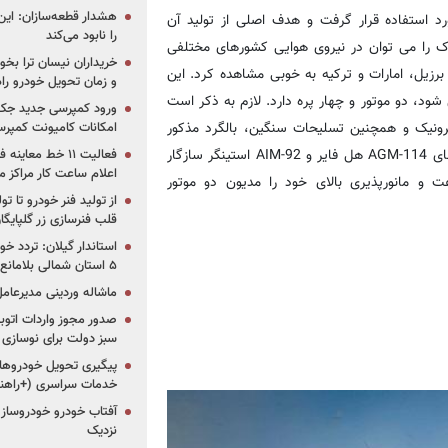
هشدار قطعه‌سازان: این
در سال 1979 به صورت رسمی مورد استفاده قرار گرفت و هدف اصلی از تولید آن
را نابود می‌کند
ایروکوای اعلام شده است. ردپای UH-60 بلک هاوک را می توان در نیروی هوایی کشورهای مختلفی
خریداران نیسان ترا بخوا
 برزیل، امارات و ترکیه به خوبی مشاهده کرد. این
و زمان تحویل خودرو راه
د، دو موتور و چهار پره دارد. لازم به ذکر است
ورود کمپرسی جدید جک 
یک و همچنین تسلیحات سنگین، بالگرد مذکور
امکانات کامیونت کمپرسی 
تبدیل به پرنده ای مرگبار خواهد شد. برای مثال این پرنده با موشک های AGM-114 هل فایر و AIM-92 استینگر سازگار
فعالیت ۱۱ خط مع
اعلام ساعت کار مراکز م
و مانورپذیری بالای خود را مدیون دو موتور
از تولید فنر خودرو تا ت
قلب فنرسازی زر گلپایگا
استاندار گیلان: تردد خو
۵ استان شمالی بلامانع شد
ماشاله وردینی مدیرعا
سبز دولت برای نوسازی 
پیگیری تحویل خودروهای
خدمات سراسری (+راهنم
آفتاب خودرو خودروساز م
نزدیک