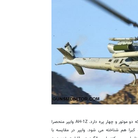
سومین مورد نیز یک بالگرد نظامی آمریکایی ساخت کمپانی بل است که دو موتور و چهار پره دارد. AH-1Z وایپر منحصرا
 کبرا هم شناخته می شود. وایپر در مقایسه با