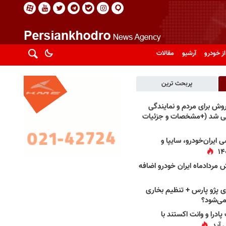
از خودرو
آرشیو
مقالات
پربحث ترین
فروش برای مردم و نمایندگی
فی شد (+مشخصات و جزئیات
 ایران‌خودرو، سایپا و
 مردادماه ایران خودرو اضافه
 پژو پارس + تنظیم بخاری
می‌شود؟
پادرا و وانت اکستند با
 آید