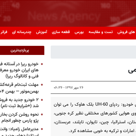
های فروش
تست و مقایسه
بورس
قطعه سازی
آموزش
چندرسانه ای
فراتر 
پربازدیدترین
خودرو ریرا در آستانه 
های ایران خودرو معر
فنی و کاتالوگ ریرا)
مهلت ثبت‌نام قرعه‌کشی
۲۶ مهر ۱۳۹۷ - ۰۶:۳۶
بهمن‌موتور — بهمن ۱۴۰۴
۲ خودرو جدید به فروش
پرشین خودرو: ردپای UH-60 بلک هاوک را می توان
شد (+شرایط ثبت نام)
وی هوایی کشورهای مختلفی نظیر کره جنوبی،
نحوه روشن کردن بخاری
پژو پارس چطور انجام 
تان، استرالیا، چین، تایوان، تایلند، عربستان،
مدیرعامل زامیاد: وانت 
 امارات و ترکیه به خوبی مشاهده کرد.
استانداردهای جدید می