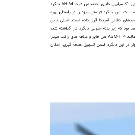
جایگاه بعدی گران قیمت ترین بالگردهای نظامی به بوئینگ AH-64 آپاچی 31 میلیون دلاری اختصاص دارد. AH-64 بالگرد
 به شمار می رود و در سال 1981 ساخته شده است. این بالگرد فرصتی ویژه را در راستای بهره
حدهای دفاعی آمریکا قرار داده است. اصلی ترین
یحاتی بوئینگ آپاچی، یک توپ 30 میلی متری M230 خواهد بود که زیر بدنه جلویی بالگرد کار گذاشته شده
است. علاوه بر این، ترکیبی از موشک های هوا به هوا و سطح به هوا مانند AGM-114 هل فایر و غلاف های راکت هیدرا
واز در این بالگرد ضمن تسهیل هدف گیری، امکان