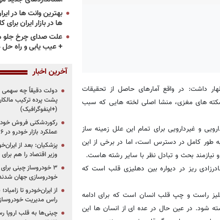
ها در بازار ایران برای ک
علت صدای چرخ جلو م
+ عیب یابی و راه حل 
آخرین اخبار
ظهار داشت: در واقع آمارهای حاصل از تحقیقات
دولت دقیقاً چه سهمی از 
پشت پرده ترکیب مالکان
30 درصد بیماران مبتلا به سکته های مغزی، منشا اصلی لخته هایی که سبب
(+اینفوگرافیک)
رکوردشکنی فروش خودرو
یی و غیردارویی برای تمام این علل زمینه ساز
عملکرد بازار خودرو در ۶ سال اخیر
ه طور کامل در دسترس است، اما در برخی از این
پزشکیان: بعد از ایران‌
نیازمند بحث و تبادل نظر با سایر رشته هاست.
وزیر اقتصاد را هم برا
درزادی ریز در دیواره بین دهلیزی قلب است که
خودروسازی جهان شدند
از ایران‌خودرو تا زامیا
دهلیز راست و چپ قلب انسان است که برای ادامه
راس مدیریت خودروساز
سته شود. در عین حال در عده ای از انسان ها این
چینی‌ها به قلب اروپا ر