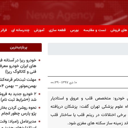
های فروش
تست و مقایسه
بورس
قطعه سازی
آموزش
چندرسانه ای
فراتر 
پربازدیدترین
خودرو ریرا در آستانه 
های ایران خودرو معر
فنی و کاتالوگ ریرا)
مهلت ثبت‌نام قرعه‌کشی
۱۰ دی ۱۳۹۷ - ۰۰:۳۹
بهمن‌موتور — بهمن ۱۴۰۴
۲ خودرو جدید به فروش
 خودرو: متخصص قلب و عروق و استادیار
شد (+شرایط ثبت نام)
ه علوم پزشکی تهران گفت: پزشکان دریافته
نحوه روشن کردن بخاری
پژو پارس چطور انجام 
 برخی اختلالات در ریتم قلب یا ساختار قلب
مدیرعامل زامیاد: وانت 
ند زمینه ساز سکته های مغزی شود.
استانداردهای جدید می