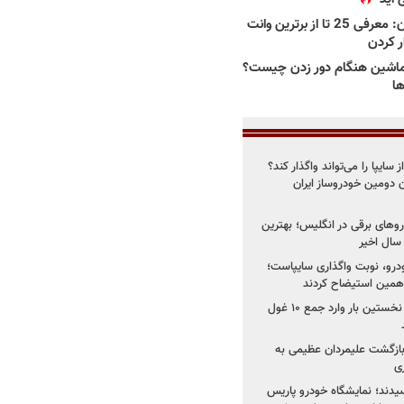
بهترین وانت ها در ایران: معرفی 25 تا از برترین وانت
ار کردن
اشین هنگام دور زدن چیست؟
ها
سایپا را می‌تواند واگذار کند؟
 دومین خودروساز ایران
های برقی در انگلیس؛ بهترین
خودرو، نوبت واگذاری سایپاست؛
ی همین استیضاح کردند
۳ خودروساز چینی برای نخستین بار وارد جمع ۱۰ غول
د؛ بازگشت علیمردان عظیمی به
ی
سیدند؛ نمایشگاه خودرو پاریس