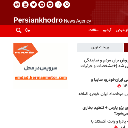
از خودرو
آرشیو
مقالات
پربحث ترین
فروش برای مردم و نمایندگی
فی شد (+مشخصات و جزئیات
 ایران‌خودرو، سایپا و
 مردادماه ایران خودرو اضافه
 پژو پارس + تنظیم بخاری
می‌شود؟
پادرا و وانت اکستند با
 آید