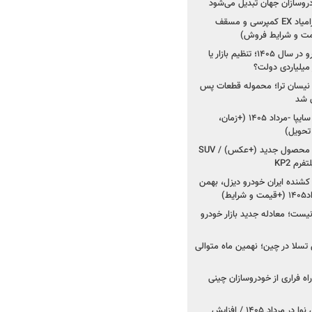
شروع فروش اقساطی زامیاد EX کمپرسی و مسقف
راز واردات ۷۵ هزار خودرو در سال ۱۴۰۵؛ تنظیم بازار یا
 نیسان ترا؛ محموله قطعات پس
ان شد
شروع فروش کوییک S سایپا -مرداد ۱۴۰۵ (+زمان،
 تحویل)
کرمان موتور به دنبال ۲ محصول جدید (+عکس) / SUV
رم KP2
شنده ایران خودرو دیزل، بهمن
ط)
ت؛ معادله جدید بازار خودرو
وش تسلا در چین؛ نهمین ماه متوالی
اه فراری از خودروسازان چینی
اعلام قیمت جدید پارس نوا در مرداد ۱۴۰۵ / افزایش