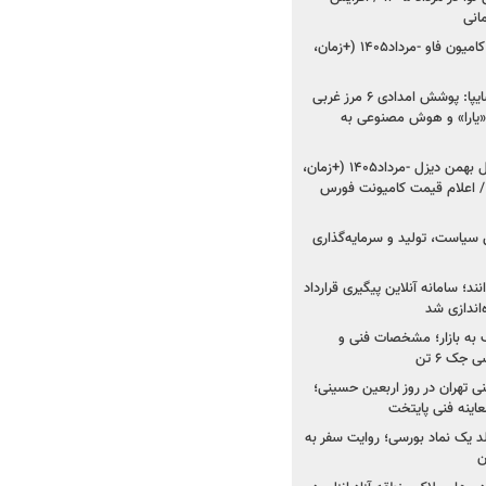
شروع فروش کشنده و کامیون فاو -مرداد۱۴۰۵ (+زمان،
مدیرعامل امدادخودروسایپا: پوشش امدادی ۶ مرز غربی
رح اربعین ۱۴۰۵ / «یارا» و هوش مصنوعی به
شروع فروش ۸ محصول بهمن دیزل -مرداد۱۴۰۵ (+زمان،
 اعلام قیمت کامیونت فورس
 سیاست، تولید و سرمایه‌گذاری
نند؛ سامانه آنلاین پیگیری قرارداد
‌اندازی شد
به بازار؛ مشخصات فنی و
جک ۶ تن
اینه فنی تهران در روز اربعین حسینی؛
عاینه فنی پایتخت
ولد یک نماد بورسی؛ روایت سفر به
ن