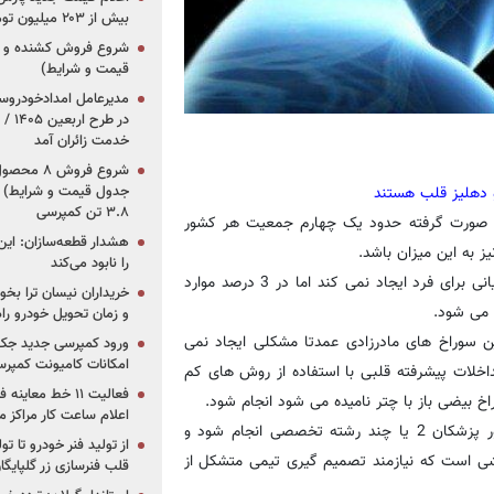
بیش از ۲۰۳ میلیون تومانی
قیمت و شرایط)
در ط
خدمت زائران آمد
جدول قیمت و شرایط) /
۳.۸ تن کمپرسی
ات صورت گرفته حدود یک چهارم جمعیت هر کشور
هشدار قطعه‌سازان: این
ز به این میزان باشد.
را نابود می‌کند
وی اظهار داشت: این یافته ساختاری در قلب در عمده موارد ضرر و زیانی برای فرد ایجاد نمی کند اما در 3 درصد موارد
خریداران نیسان ترا بخوا
 می شود.
و زمان تحویل خودرو راه
ن سوراخ های مادرزادی عمدتا مشکلی ایجاد نمی
ورود کمپرسی جدید جک 
امکانات کامیونت کمپرسی 
داخلات پیشرفته قلبی با استفاده از روش های کم
فعالیت ۱۱ خط مع
 بیضی باز با چتر نامیده می شود انجام شود.
اعلام ساعت کار مراکز م
وی افزود: تصمیم گیری برای درمان برخی از بیماری ها باید با حضور پزشکان 2 یا چند رشته تخصصی انجام شود و
از تولید فنر خودرو تا ت
شی است که نیازمند تصمیم گیری تیمی متشکل از
قلب فنرسازی زر گلپایگا