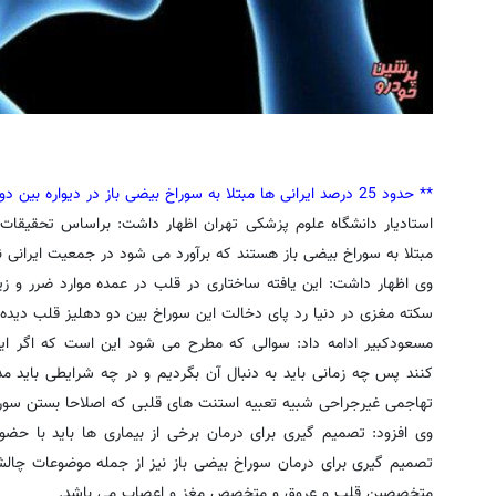
** حدود 25 درصد ایرانی ها مبتلا به سوراخ بیضی باز در دیواره بین دو دهلیز قلب هستند
استادیار دانشگاه علوم پزشکی تهران اظهار داشت: براساس تحقیق
مبتلا به سوراخ بیضی باز هستند که برآورد می شود در جمعیت ایرانی نی
سکته مغزی در دنیا رد پای دخالت این سوراخ بین دو دهلیز قلب دیده
مسعودکبیر ادامه داد: سوالی که مطرح می شود این است که اگر ای
کنند پس چه زمانی باید به دنبال آن بگردیم و در چه شرایطی باید م
تهاجمی غیرجراحی شبیه تعبیه استنت های قلبی که اصلاحا بستن سوراخ
تصمیم گیری برای درمان سوراخ بیضی باز نیز از جمله موضوعات چال
متخصصین قلب و عروق و متخصص مغز و اعصاب می باشد.