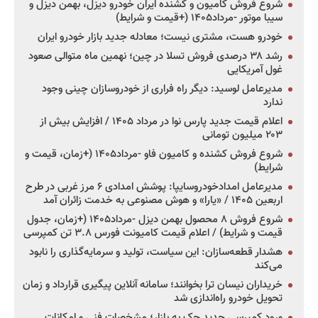
شروع فروش کامیون و کشنده ایران خودرو دیزل، بهمن دیزل و
سیبا موتور -مرداد۱۴۰۵ (+قیمت و شرایط)
خودرو هست، مشتری نیست؛ معادله جدید بازار خودرو ایران
رشد ۳۸ درصدی فروش تسلا در چین؛ نهمین ماه متوالی صعود
غول آمریکایی
مدیرعامل لوسید: دیگر راه فراری از خودروسازان چینی وجود
ندارد
اعلام قیمت جدید پارس نوا در مرداد ۱۴۰۵ / افزایش بیش از
۲۰۳ میلیون تومانی
شروع فروش کشنده و کامیون فاو -مرداد۱۴۰۵ (+زمان، قیمت و
شرایط)
مدیرعامل امدادخودروسایپا: پوشش امدادی ۶ مرز غربی در طرح
اربعین ۱۴۰۵ / «یارا» و هوش مصنوعی به خدمت زائران آمد
شروع فروش ۸ محصول بهمن دیزل -مرداد۱۴۰۵ (+زمان، جدول
قیمت و شرایط) / اعلام قیمت کامیونت فورس ۳.۸ تن کمپرسی
هشدار قطعه‌سازان: این سیاست، تولید و سرمایه‌گذاری را نابود
می‌کند
خریداران نیسان ترا بخوانند؛ سامانه آنلاین پیگیری قرارداد و زمان
تحویل خودرو راه‌اندازی شد
ورود کمپرسی جدید جک به بازار؛ مشخصات فنی و امکانات