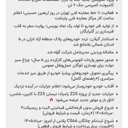
کامیونت کمپرسی جک ۶ تن
فعالیت ۱۱ خط معاینه فنی تهران در روز اربعین حسینی؛ اعلام
ساعت کار مراکز معاینه فنی پایتخت
از تولید فنر خودرو تا تولد یک نماد بورسی؛ روایت سفر به قلب
فنرسازی زر گلپایگان
استاندار گیلان: تردد خودروهای پلاک منطقه آزاد انزلی در ۵
استان شمالی بلامانع شد
ماشاله وردینی مدیرعامل شرکت گواه شد
صدور مجوز واردات اتوبوس‌های کارکرده زیر ۵ سال؛ چراغ سبز
دولت برای نوسازی ناوگان حمل‌ونقل عمومی
پیگیری تحویل خودروهای پرشیا خودرو از طریق میز خدمات
سراسری (+راهنمای کامل)
آفتاب خودرو خودروساز می‌شود؛ اعلام جزئیات در آینده نزدیک
جزئیات جدید از پروژه Z25 زامیاد؛ نیسان Z25 با کابین، شاسی،
اتاق بار و موتور جدید عرضه می‌شود
شروع فروش بدون قرعه‌کشی فیدلیتی الیت و ریسپکت۲
-مرداد۱۴۰۵ (+زمان، قیمت و شرایط فروش)
شروع ثبت‌نام چانگان CS۵۵ پلاس از امروز -مرداد۱۴۰۵
(+قیمت، پیش‌پرداخت و شرایط فروش قطعی)