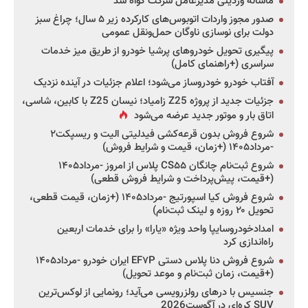
ماشاله وردینی مدیرعامل شرکت گواه شد
صدور مجوز واردات اتوبوس‌های کارکرده زیر ۵ سال؛ چراغ سبز
دولت برای نوسازی ناوگان حمل‌ونقل عمومی
پیگیری تحویل خودروهای پرشیا خودرو از طریق میز خدمات
سراسری (+راهنمای کامل)
آفتاب خودرو خودروساز می‌شود؛ اعلام جزئیات در آینده نزدیک
جزئیات جدید از پروژه Z25 زامیاد؛ نیسان Z25 با کابین، شاسی،
اتاق بار و موتور جدید عرضه می‌شود
شروع فروش بدون قرعه‌کشی فیدلیتی الیت و ریسپکت۲
-مرداد۱۴۰۵ (+زمان، قیمت و شرایط فروش)
شروع ثبت‌نام چانگان CS۵۵ پلاس از امروز -مرداد۱۴۰۵
(+قیمت، پیش‌پرداخت و شرایط فروش قطعی)
شروع فروش کیا اسپورتیج -مرداد۱۴۰۵ (+زمان، قیمت قطعی،
تحویل ۲۰ روزه و لینک ثبت‌نام)
امدادخودروسایپا واحد ویژه «یارا» را برای خدمات اربعین
راه‌اندازی کرد
شروع فروش دنا پلاس دستی EF۷P ایران خودرو -مرداد۱۴۰۵
(+قیمت، زمان ثبت‌نام و موعد تحویل)
جنسیس با درهای رولزرویسی می‌آید؛ رونمایی از لوکس‌ترین
SUV کره‌ای در آگوست2026