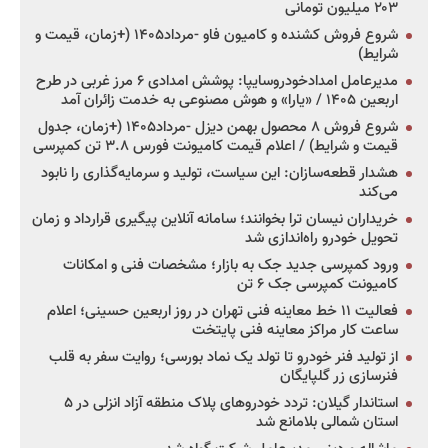
۲۰۳ میلیون تومانی
شروع فروش کشنده و کامیون فاو -مرداد۱۴۰۵ (+زمان، قیمت و
شرایط)
مدیرعامل امدادخودروسایپا: پوشش امدادی ۶ مرز غربی در طرح
اربعین ۱۴۰۵ / «یارا» و هوش مصنوعی به خدمت زائران آمد
شروع فروش ۸ محصول بهمن دیزل -مرداد۱۴۰۵ (+زمان، جدول
قیمت و شرایط) / اعلام قیمت کامیونت فورس ۳.۸ تن کمپرسی
هشدار قطعه‌سازان: این سیاست، تولید و سرمایه‌گذاری را نابود
می‌کند
خریداران نیسان ترا بخوانند؛ سامانه آنلاین پیگیری قرارداد و زمان
تحویل خودرو راه‌اندازی شد
ورود کمپرسی جدید جک به بازار؛ مشخصات فنی و امکانات
کامیونت کمپرسی جک ۶ تن
فعالیت ۱۱ خط معاینه فنی تهران در روز اربعین حسینی؛ اعلام
ساعت کار مراکز معاینه فنی پایتخت
از تولید فنر خودرو تا تولد یک نماد بورسی؛ روایت سفر به قلب
فنرسازی زر گلپایگان
استاندار گیلان: تردد خودروهای پلاک منطقه آزاد انزلی در ۵
استان شمالی بلامانع شد