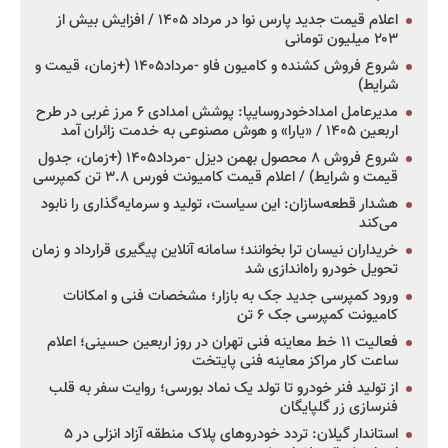
اعلام قیمت جدید پارس نوا در مرداد ۱۴۰۵ / افزایش بیش از
۲۰۳ میلیون تومانی
شروع فروش کشنده و کامیون فاو -مرداد۱۴۰۵ (+زمان، قیمت و
شرایط)
مدیرعامل امدادخودروسایپا: پوشش امدادی ۶ مرز غربی در طرح
اربعین ۱۴۰۵ / «یارا» و هوش مصنوعی به خدمت زائران آمد
شروع فروش ۸ محصول بهمن دیزل -مرداد۱۴۰۵ (+زمان، جدول
قیمت و شرایط) / اعلام قیمت کامیونت فورس ۳.۸ تن کمپرسی
هشدار قطعه‌سازان: این سیاست، تولید و سرمایه‌گذاری را نابود
می‌کند
خریداران نیسان ترا بخوانند؛ سامانه آنلاین پیگیری قرارداد و زمان
تحویل خودرو راه‌اندازی شد
ورود کمپرسی جدید جک به بازار؛ مشخصات فنی و امکانات
کامیونت کمپرسی جک ۶ تن
فعالیت ۱۱ خط معاینه فنی تهران در روز اربعین حسینی؛ اعلام
ساعت کار مراکز معاینه فنی پایتخت
از تولید فنر خودرو تا تولد یک نماد بورسی؛ روایت سفر به قلب
فنرسازی زر گلپایگان
استاندار گیلان: تردد خودروهای پلاک منطقه آزاد انزلی در ۵