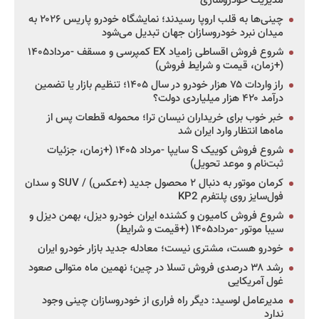
مدیریت خودروسازی
چینی‌ها به قلب اروپا رسیدند؛ نمایشگاه خودرو پاریس ۲۰۲۶ به
میدان نبرد خودروسازان جهان تبدیل می‌شود
شروع فروش اقساطی زامیاد EX کمپرسی و مسقف -مرداد۱۴۰۵
(+زمان، قیمت و شرایط فروش)
راز واردات ۷۵ هزار خودرو در سال ۱۴۰۵؛ تنظیم بازار یا تضمین
درآمد ۴۲۰ هزار میلیاردی دولت؟
خبر خوب برای خریداران نیسان ترا؛ محموله قطعات پس از
ماه‌ها انتظار وارد ایران شد
شروع فروش کوییک S سایپا -مرداد ۱۴۰۵ (+زمان، جزئیات
ثبت‌نام و موعد تحویل)
کرمان موتور به دنبال ۲ محصول جدید (+عکس) / SUV و سدان
فول‌سایز روی پلتفرم KP2
شروع فروش کامیون و کشنده ایران خودرو دیزل، بهمن دیزل و
سیبا موتور -مرداد۱۴۰۵ (+قیمت و شرایط)
خودرو هست، مشتری نیست؛ معادله جدید بازار خودرو ایران
رشد ۳۸ درصدی فروش تسلا در چین؛ نهمین ماه متوالی صعود
غول آمریکایی
مدیرعامل لوسید: دیگر راه فراری از خودروسازان چینی وجود
ندارد