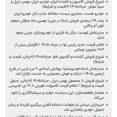
شروع فروش کامیون و کشنده ایران خودرو دیزل، بهمن دیزل و
سیبا موتور -مرداد۱۴۰۵ (+قیمت و شرایط)
خودرو هست، مشتری نیست؛ معادله جدید بازار خودرو ایران
رشد ۳۸ درصدی فروش تسلا در چین؛ نهمین ماه متوالی صعود
غول آمریکایی
مدیرعامل لوسید: دیگر راه فراری از خودروسازان چینی وجود
ندارد
اعلام قیمت جدید پارس نوا در مرداد ۱۴۰۵ / افزایش بیش از
۲۰۳ میلیون تومانی
شروع فروش کشنده و کامیون فاو -مرداد۱۴۰۵ (+زمان، قیمت و
شرایط)
مدیرعامل امدادخودروسایپا: پوشش امدادی ۶ مرز غربی در طرح
اربعین ۱۴۰۵ / «یارا» و هوش مصنوعی به خدمت زائران آمد
شروع فروش ۸ محصول بهمن دیزل -مرداد۱۴۰۵ (+زمان، جدول
قیمت و شرایط) / اعلام قیمت کامیونت فورس ۳.۸ تن کمپرسی
هشدار قطعه‌سازان: این سیاست، تولید و سرمایه‌گذاری را نابود
می‌کند
خریداران نیسان ترا بخوانند؛ سامانه آنلاین پیگیری قرارداد و زمان
تحویل خودرو راه‌اندازی شد
ورود کمپرسی جدید جک به بازار؛ مشخصات فنی و امکانات