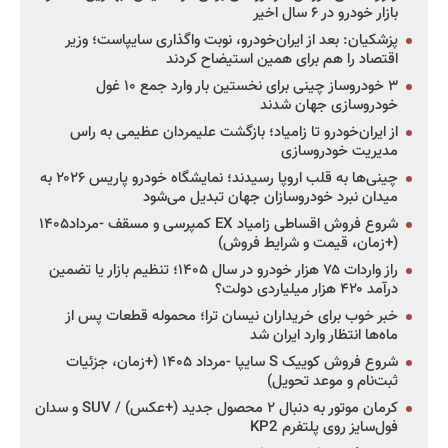
بازار خودرو در ۶ سال اخیر
پزشکیان: بعد از ایران‌خودرو، نوبت واگذاری سایپاست؛ وزیر
اقتصاد را هم برای همین استیضاح کردند
۳ خودروساز چینی برای نخستین بار وارد جمع ۱۰ غول
خودروسازی جهان شدند
از ایران‌خودرو تا زامیاد؛ بازگشت علیمردان عظیمی به راس
مدیریت خودروسازی
چینی‌ها به قلب اروپا رسیدند؛ نمایشگاه خودرو پاریس ۲۰۲۶ به
میدان نبرد خودروسازان جهان تبدیل می‌شود
شروع فروش اقساطی زامیاد EX کمپرسی و مسقف -مرداد۱۴۰۵
(+زمان، قیمت و شرایط فروش)
راز واردات ۷۵ هزار خودرو در سال ۱۴۰۵؛ تنظیم بازار یا تضمین
درآمد ۴۲۰ هزار میلیاردی دولت؟
خبر خوب برای خریداران نیسان ترا؛ محموله قطعات پس از
ماه‌ها انتظار وارد ایران شد
شروع فروش کوییک S سایپا -مرداد ۱۴۰۵ (+زمان، جزئیات
ثبت‌نام و موعد تحویل)
کرمان موتور به دنبال ۲ محصول جدید (+عکس) / SUV و سدان
فول‌سایز روی پلتفرم KP2