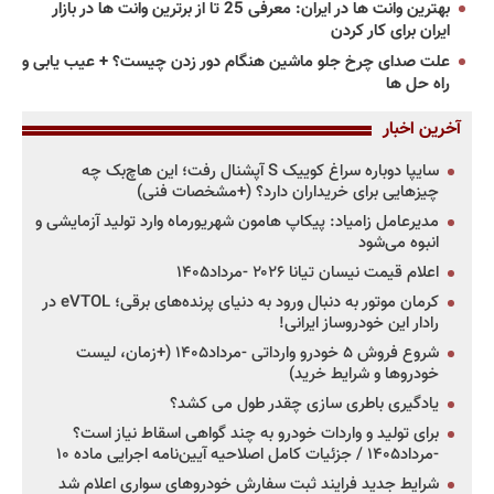
بهترین وانت ها در ایران: معرفی 25 تا از برترین وانت ها در بازار
ایران برای کار کردن
علت صدای چرخ جلو ماشین هنگام دور زدن چیست؟ + عیب یابی و
راه حل ها
آخرین اخبار
سایپا دوباره سراغ کوییک S آپشنال رفت؛ این هاچ‌بک چه
چیزهایی برای خریداران دارد؟ (+مشخصات فنی)
مدیرعامل زامیاد: پیکاپ هامون شهریورماه وارد تولید آزمایشی و
انبوه می‌شود
اعلام قیمت نیسان تیانا ۲۰۲۶ -مرداد۱۴۰۵
کرمان موتور به دنبال ورود به دنیای پرنده‌های برقی؛ eVTOL در
رادار این خودروساز ایرانی!
شروع فروش ۵ خودرو وارداتی -مرداد۱۴۰۵ (+زمان، لیست
خودروها و شرایط خرید)
یادگیری باطری سازی چقدر طول می کشد؟
برای تولید و واردات خودرو به چند گواهی اسقاط نیاز است؟
-مرداد۱۴۰۵ / جزئیات کامل اصلاحیه آیین‌نامه اجرایی ماده ۱۰
شرایط جدید فرایند ثبت سفارش خودروهای سواری اعلام شد