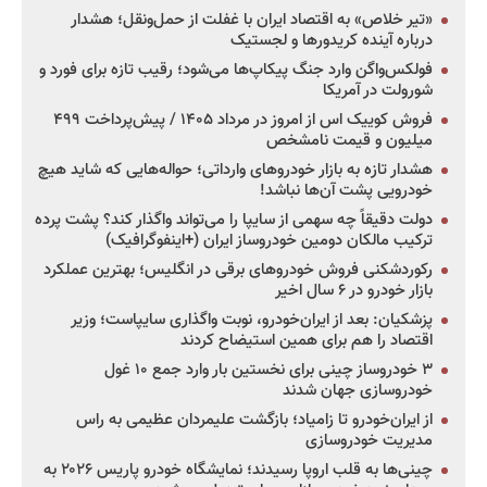
«تیر خلاص» به اقتصاد ایران با غفلت از حمل‌ونقل؛ هشدار
درباره آینده کریدورها و لجستیک
فولکس‌واگن وارد جنگ پیکاپ‌ها می‌شود؛ رقیب تازه برای فورد و
شورولت در آمریکا
فروش کوییک اس از امروز در مرداد ۱۴۰۵ / پیش‌پرداخت ۴۹۹
میلیون و قیمت نامشخص
هشدار تازه به بازار خودروهای وارداتی؛ حواله‌هایی که شاید هیچ
خودرویی پشت آن‌ها نباشد!
دولت دقیقاً چه سهمی از سایپا را می‌تواند واگذار کند؟ پشت پرده
ترکیب مالکان دومین خودروساز ایران (+اینفوگرافیک)
رکوردشکنی فروش خودروهای برقی در انگلیس؛ بهترین عملکرد
بازار خودرو در ۶ سال اخیر
پزشکیان: بعد از ایران‌خودرو، نوبت واگذاری سایپاست؛ وزیر
اقتصاد را هم برای همین استیضاح کردند
۳ خودروساز چینی برای نخستین بار وارد جمع ۱۰ غول
خودروسازی جهان شدند
از ایران‌خودرو تا زامیاد؛ بازگشت علیمردان عظیمی به راس
مدیریت خودروسازی
چینی‌ها به قلب اروپا رسیدند؛ نمایشگاه خودرو پاریس ۲۰۲۶ به