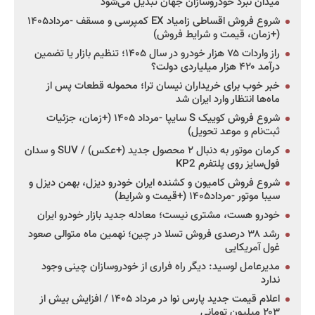
میدان نبرد خودروسازان جهان تبدیل می‌شود
شروع فروش اقساطی زامیاد EX کمپرسی و مسقف -مرداد۱۴۰۵
(+زمان، قیمت و شرایط فروش)
راز واردات ۷۵ هزار خودرو در سال ۱۴۰۵؛ تنظیم بازار یا تضمین
درآمد ۴۲۰ هزار میلیاردی دولت؟
خبر خوب برای خریداران نیسان ترا؛ محموله قطعات پس از
ماه‌ها انتظار وارد ایران شد
شروع فروش کوییک S سایپا -مرداد ۱۴۰۵ (+زمان، جزئیات
ثبت‌نام و موعد تحویل)
کرمان موتور به دنبال ۲ محصول جدید (+عکس) / SUV و سدان
فول‌سایز روی پلتفرم KP2
شروع فروش کامیون و کشنده ایران خودرو دیزل، بهمن دیزل و
سیبا موتور -مرداد۱۴۰۵ (+قیمت و شرایط)
خودرو هست، مشتری نیست؛ معادله جدید بازار خودرو ایران
رشد ۳۸ درصدی فروش تسلا در چین؛ نهمین ماه متوالی صعود
غول آمریکایی
مدیرعامل لوسید: دیگر راه فراری از خودروسازان چینی وجود
ندارد
اعلام قیمت جدید پارس نوا در مرداد ۱۴۰۵ / افزایش بیش از
۲۰۳ میلیون تومانی