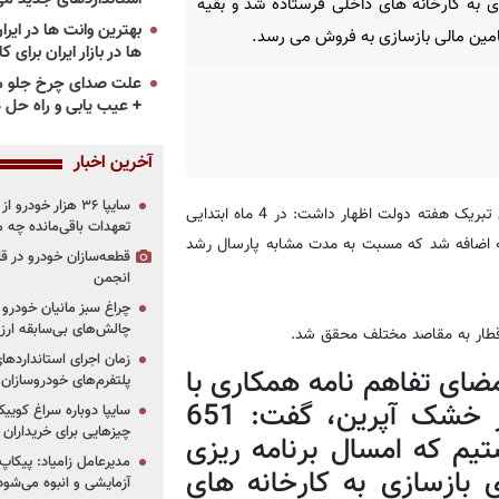
ی به کارخانه های داخلی فرستاده شد و بقیه
امین مالی بازسازی به فروش می رسد.
ها در بازار ایران برای ک
علت صدای چرخ جلو م
+ عیب یابی و راه حل 
آخرین اخبار
سایپا ۳۶ هزار خو
سعید رسولی امروز در نشست خبری ضمن تبریک هفته دولت اظهار داشت: در 4 ماه ابتدایی
تعهدات باقی‌مانده چه 
ارزش 494 میلیارد تومان به شبکه اضافه شد که مسبت به مدت مشابه پارسال رشد
قطعه‌سازان خودرو در 
انجمن
چراغ سبز مانیان خودرو به
چالش‌های بی‌سابقه ار
مضای تفاهم نامه همکاری با
پلتفرم‌های خودروسازان
گمرک جمهوری اسلامی ایران در بندر خشک آپرین، گفت: 651
چیزهایی برای خریداران
یم که امسال برنامه ریزی
مدیرعامل زامیاد: پیکاپ
برای بازسازی به کارخانه های
آزمایشی و انبوه می‌شود