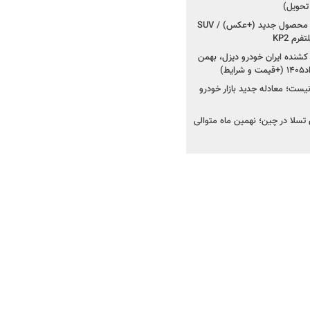
 تحویل)
کرمان موتور به دنبال ۲ محصول جدید (+عکس) / SUV
رم KP2
شنده ایران خودرو دیزل، بهمن
ط)
ت؛ معادله جدید بازار خودرو
وش تسلا در چین؛ نهمین ماه متوالی