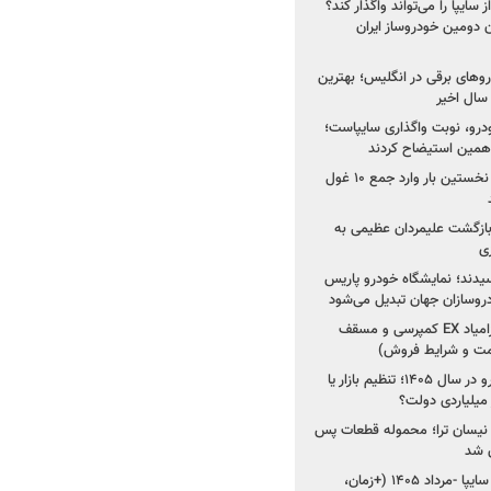
سایپا را می‌تواند واگذار کند؟
 دومین خودروساز ایران
های برقی در انگلیس؛ بهترین
خودرو، نوبت واگذاری سایپاست؛
ی همین استیضاح کردند
۳ خودروساز چینی برای نخستین بار وارد جمع ۱۰ غول
د؛ بازگشت علیمردان عظیمی به
ی
سیدند؛ نمایشگاه خودرو پاریس
شروع فروش اقساطی زامیاد EX کمپرسی و مسقف
راز واردات ۷۵ هزار خودرو در سال ۱۴۰۵؛ تنظیم بازار یا
 نیسان ترا؛ محموله قطعات پس
ان شد
شروع فروش کوییک S سایپا -مرداد ۱۴۰۵ (+زمان،