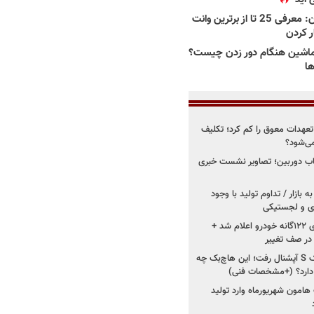
بهترین وانت ها در ایران: معرفی 25 تا از برترین وانت
ار کردن
اشین هنگام دور زدن چیست؟
ها
درو از تعهدات معوق را کم کرد؛ تکلیف
می‌شود؟
قاب دوربین؛ تصاویر نشست خبری
 بازار / تداوم تولید با وجود
زی و لجستیکی
زمان اجرای استانداردهای ۱۲۲گانه خودرو اعلام شد +
 در صف تغییر
سایپا دوباره سراغ کوییک S آپشنال رفت؛ این هاچ‌بک چه
 دارد؟ (+مشخصات فنی)
 هامون شهریورماه وارد تولید