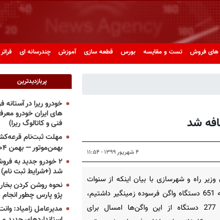
های فروش
تست و مقایسه
بورس
قطعه سازی
آموزش
چندرسانه ای
فراتر 
پربازدیدترین
خودرو ریرا در آستانه 
های ایران خودرو معر
فنی و کاتالوگ ریرا)
مهلت ثبت‌نام قرعه‌کشی
بهمن‌موتور — بهمن ۱۴۰۴
۴ شهریور ۱۳۹۹ - ۱۱:۵۴
۲ خودرو جدید به فروش
شد (+شرایط ثبت نام)
وزیر راه و شهرسازی با بیان اینکه از سنوات
نحوه روشن کردن بخاری
گذشته 651 دستگاه واگن فرسوده زمینگیر داشتیم،
پژو پارس چطور انجام 
گفت: 277 دستگاه از این واگن‌ها امسال برای
مدیرعامل زامیاد: وانت 
استانداردهای جدید می