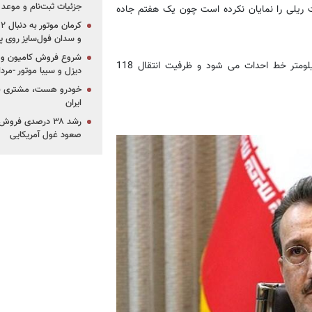
جزئیات ثبت‌نام و موعد
ت ریلی را نمایان نکرده است چون یک هفتم جاده
و سدان فول‌سایز روی پلتف
شروع فروش کامیون و ک
وی بیان کرد: 108 پروژه در دست مطالعه و اقدام داریم و 824 کیلومتر خط احدات می شود و ظرفیت انتقال 118
دیزل و سیبا موتور -مرداد۱۴۰۵ (+قیمت و شرای
خودرو هست، مشتری نیس
ایران
رشد ۳۸ درصدی فر
صعود غول آمریکایی