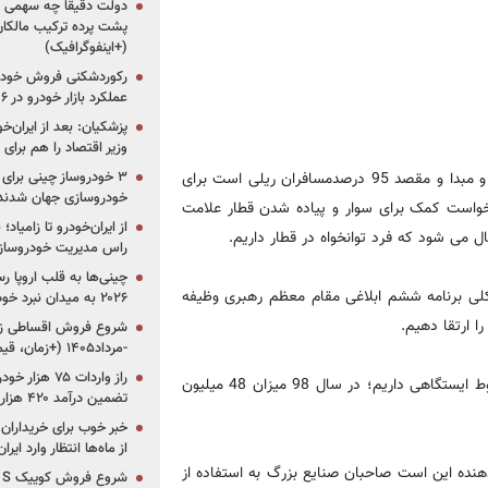
دولت دقیقاً چه سهمی از 
پشت پرده ترکیب مالکان
(+اینفوگرافیک)
رکوردشکنی فروش خودرو
عملکرد بازار خودرو در ۶ سال اخیر
پزشکیان: بعد از ایران‌
وزیر اقتصاد را هم برا
معاون وزیر راه و شهرسازی افزود: 50 ایستگاه راه آهن که محل تردد و مبدا و مقصد 95 درصدمسافران ریلی است برای
خودروسازی جهان شدند
رخواست کمک برای سوار و پیاده شدن قطار علامت
از ایران‌خودرو تا زامیا
راس مدیریت خودروساز
چینی‌ها به قلب اروپا ر
یان کرد: در حوزه حمل بار طبق بند 25 سیاست کلی برنامه ششم ابلاغی مقام معظم رهبری وظیفه
۲۰۲۶ به میدان نبرد خودروسازان جهان تبدیل می‌شود
ا ارتقا دهیم.
-مرداد۱۴۰۵ (+زمان، قیمت و شرایط فروش)
وی گفت: 11600 کیلومتر خط اصلی ریلی داریم و 2500 کیلومتر خطوط ایستگاهی داریم؛ در سال 98 میزان 48 میلیون
تضمین درآمد ۴۲۰ هزار میلیاردی دولت؟
خبر خوب برای خریداران
از ماه‌ها انتظار وارد ایر
 بار داریم که نشان‌دهنده این است صاحبان صنایع بزرگ به استفاده از