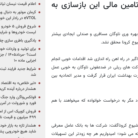
مین مالی این بازسازی به
اعلام قیمت نیسان تیانا ۲۰۲۶ -مرداد۴۰۵
کرمان موتور به دنبال ور
eVTOL در رادار این خودروساز ایرانی!
لیست خودروها و شرایط
 بهره وری ناوگان مسافری و صندلی ایجادی بیشتر
یادگیری باطری سازی چ
برای تولید و واردات خو
است؟ -مر
یر در راه اهن راه اندازی شد اقدامات خوبی انجام
اجرایی ماده ۱۰
کت های ریلی در ضدعفونی ناوگان به خوبی عمل
شرایط جدید فرایند ثب
شد
ارت بهداشت ایران قرار گرفت و مدیر اتحادیه بین
«تیر خلاص» به اقتصاد ا
هشدار درباره آینده کر
فولکس‌واگن وارد جنگ پی
ر بیش از 2 مسافر وارد نمی شود مگر به درخواست خوانواده که میخواهند با هم
فورد و شورولت در آمریک
۴۹۹ میلیون و قیمت نامشخص
شیوع کروناگفت: شرکت ها به بانک عامل معرفی
هشدار تازه به بازار خود
شاید هیچ خودرویی پشت
تنفس 6 ماهه به شرکت ها ارائه می شود؛ امیدواریم هر چه زودتر این تسهیلات