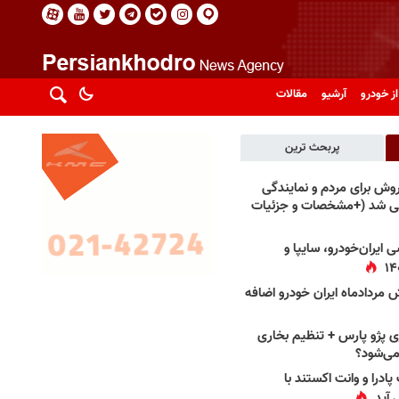
از خودرو
آرشیو
مقالات
پربحث ترین
فروش برای مردم و نمایندگی
فی شد (+مشخصات و جزئیات
 ایران‌خودرو، سایپا و
 مردادماه ایران خودرو اضافه
 پژو پارس + تنظیم بخاری
می‌شود؟
پادرا و وانت اکستند با
 آید