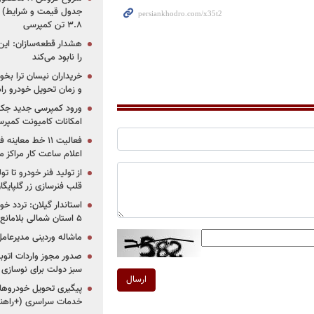
جدول قیمت و شرایط) /
۳.۸ تن کمپرسی
هشدار قطعه‌سازان: این
را نابود می‌کند
خریداران نیسان ترا بخوا
و زمان تحویل خودرو راه
ورود کمپرسی جدید جک 
امکانات کامیونت کمپرسی 
فعالیت ۱۱ خط مع
اعلام ساعت کار مراکز م
از تولید فنر خودرو تا ت
قلب فنرسازی زر گلپایگا
استاندار گیلان: تردد خو
۵ استان شمالی بلامانع شد
ماشاله وردینی مدیرعا
سبز دولت برای نوسازی 
ارسال
پیگیری تحویل خودروهای
خدمات سراسری (+راهنم