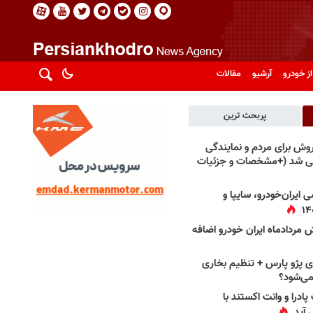
از خودرو
آرشیو
مقالات
پربحث ترین
فروش برای مردم و نمایندگی
فی شد (+مشخصات و جزئیات
 ایران‌خودرو، سایپا و
 مردادماه ایران خودرو اضافه
 پژو پارس + تنظیم بخاری
می‌شود؟
پادرا و وانت اکستند با
 آید