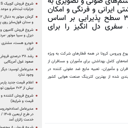
تم‌های صوتی و تصویری به
ای بهداشتی ایرانی و فرنگی و امکان
جزئیات ثبت‌نام و موعد
تنظیم دمای کوپه توسط مسافر، در ۳ سطح پذیرایی بر اساس
و سدان فول‌سایز روی پلتف
 سفری دل انگیز را برای
شروع فروش کامیون و ک
دیزل و سیبا موتور -مرداد۱۴۰۵ (+قیمت و شرای
خودرو هست، مشتری نیس
ایران
یوع ویروس کرونا در همه قطارهای شرکت به ویژه
رشد ۳۸ درصدی فر
نامه‌های کامل بهداشتی برای مأموران و مسافران از
صعود غول آمریکایی
ان و مأموران، تعبیه مایع ضد عفونی کننده در
مدیرعامل لوسید: دیگر ر
وجود ندارد
بندی شده از بهترین کترینگ صنعت هوایی کشور
بیش از ۲۰۳ میلیون تومانی
قیمت و شرایط)
در ط
خدمت زائران آمد