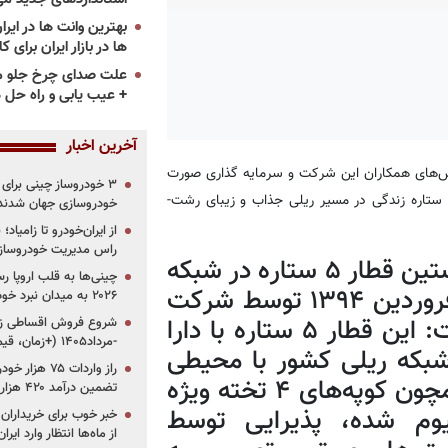
ها در بازار ایران برای ک
علت صدای چرخ جلو م
+ عیب یابی و راه حل 
آخرین اخبار
لاش‌های همکاران این شرکت و سرمایه گذاری صورت
گرفته از سوی سازمان تأمین اجتماعی، سومین رام از قطار مجلل و ۵ ستاره زندگی در مسیر ریلی جذاب و زیبای رشت-
خودروسازی جهان شدند
از ایران‌خودرو تا زامیا
راس مدیریت خودروساز
وی با بیان اینکه قطار مجلل زندگی نخستین قطار ۵ ستاره در شبکه
چینی‌ها به قلب اروپا ر
ریلی کشور بوده که به طور رسمی در فروردین ۱۳۹۴ توسط شرکت
۲۰۲۶ به میدان نبرد خودروسازان جهان تبدیل می‌شود
رجا در مسیر مشهد راه اندازی شد گفت: این قطار ۵ ستاره با دارا
-مرداد۱۴۰۵ (+زمان، قیمت و شرایط فروش)
شبکه ریلی کشور با محیطی
زیبا و جذاب، به علاوه امکانات دیگر همچون کوپه‌های ۴ تخته ویژه
تضمین درآمد ۴۲۰ هزار میلیاردی دولت؟
وم شده، پذیرایی توسط
خبر خوب برای خریداران
از ماه‌ها انتظار وارد ایر