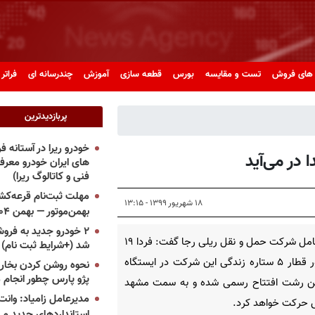
های فروش
تست و مقایسه
بورس
قطعه سازی
آموزش
چندرسانه ای
فراتر 
پربازدیدترین
خودرو ریرا در آستانه 
در می‌آید
های ایران خودرو معر
فنی و کاتالوگ ریرا)
مهلت ثبت‌نام قرعه‌کشی
۱۸ شهریور ۱۳۹۹ - ۱۳:۱۵
بهمن‌موتور — بهمن ۱۴۰۴
۲ خودرو جدید به فروش
مدیرعامل شرکت حمل و نقل ریلی رجا گفت: فردا ۱۹
شد (+شرایط ثبت نام)
شهریور قطار ۵ ستاره زندگی این شرکت در ایستگاه
نحوه روشن کردن بخاری
پژو پارس چطور انجام 
هن رشت افتتاح رسمی شده و به سمت مشهد
مدیرعامل زامیاد: وانت 
حرکت خواهد کرد.
استانداردهای جدید می