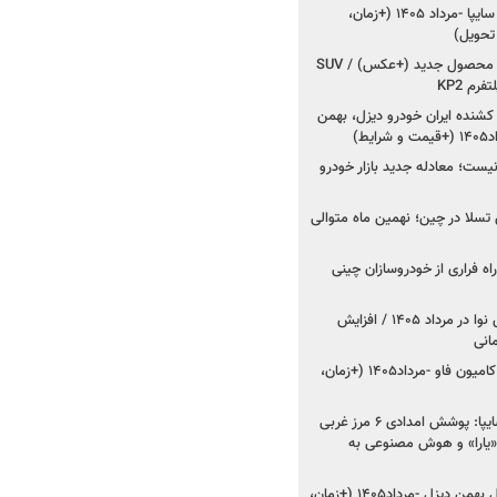
شروع فروش کوییک S سایپا -مرداد ۱۴۰۵ (+زمان،
 تحویل)
کرمان موتور به دنبال ۲ محصول جدید (+عکس) / SUV
رم KP2
شنده ایران خودرو دیزل، بهمن
ط)
ت؛ معادله جدید بازار خودرو
وش تسلا در چین؛ نهمین ماه متوالی
اه فراری از خودروسازان چینی
اعلام قیمت جدید پارس نوا در مرداد ۱۴۰۵ / افزایش
شروع فروش کشنده و کامیون فاو -مرداد۱۴۰۵ (+زمان،
مدیرعامل امدادخودروسایپا: پوشش امدادی ۶ مرز غربی
رح اربعین ۱۴۰۵ / «یارا» و هوش مصنوعی به
شروع فروش ۸ محصول بهمن دیزل -مرداد۱۴۰۵ (+زمان،