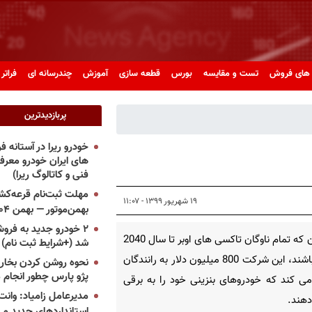
های فروش
تست و مقایسه
بورس
قطعه سازی
آموزش
چندرسانه ای
فراتر 
پربازدیدترین
خودرو ریرا در آستانه 
های ایران خودرو معر
فنی و کاتالوگ ریرا)
مهلت ثبت‌نام قرعه‌کشی
۱۹ شهریور ۱۳۹۹ - ۱۱:۰۷
بهمن‌موتور — بهمن ۱۴۰۴
۲ خودرو جدید به فروش
برای آن که تمام ناوگان تاکسی های اوبر تا سال 2040
شد (+شرایط ثبت نام)
برقی باشند، این شرکت 800 میلیون دلار به رانندگان
نحوه روشن کردن بخاری
پژو پارس چطور انجام 
 کند که خودروهای بنزینی خود را به برقی
مدیرعامل زامیاد: وانت 
دهند.
استانداردهای جدید می