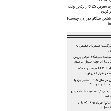
بهترین وانت ها در ایران: معرفی 25 تا از برترین وانت
ار کردن
اشین هنگام دور زدن چیست؟
ها
د؛ بازگشت علیمردان عظیمی به
ی
سیدند؛ نمایشگاه خودرو پاریس
شروع فروش اقساطی زامیاد EX کمپرسی و مسقف
راز واردات ۷۵ هزار خودرو در سال ۱۴۰۵؛ تنظیم بازار یا
 نیسان ترا؛ محموله قطعات پس
ان شد
شروع فروش کوییک S سایپا -مرداد ۱۴۰۵ (+زمان،
 تحویل)