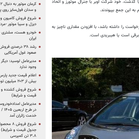
وبر از عدد 5 میلیون در سراسر دنیا گذشت. خود شرکت اوبر با جنرال موتورز و اتحاد
ه این جمع بپیوندند.
و سدان فول‌سایز روی پلتف
شروع فروش کامیون و ک
دیزل و سیبا موتور -مرداد۱۴۰۵ (+قیمت و شرای
واست را داشته باشد، با افزودن مقداری ناچیز به
خودرو هست، مشتری نیس
 برقی است یا هیبریدی است.
ایران
رشد ۳۸ درصدی فر
صعود غول آمریکایی
مدیرعامل لوسید: دیگر ر
وجود ندارد
بیش از ۲۰۳ میلیون تومانی
قیمت و شرایط)
در ط
خدمت زائران آمد
جدول قیمت و شرایط) /
۳.۸ تن کمپرسی