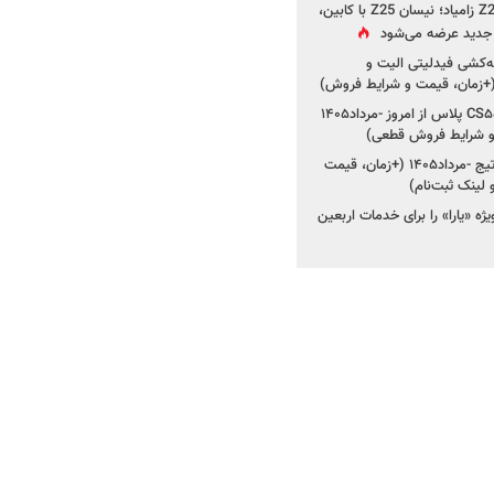
جزئیات جدید از پروژه Z25 زامیاد؛ نیسان Z25 با کابین،
ر جدید عرضه می‌شود
کشی فیدلیتی الیت و
شروع ثبت‌نام چانگان CS۵۵ پلاس از امروز -مرداد۱۴۰۵
و شرایط فروش قطعی)
شروع فروش کیا اسپورتیج -مرداد۱۴۰۵ (+زمان، قیمت
ژه «یارا» را برای خدمات اربعین