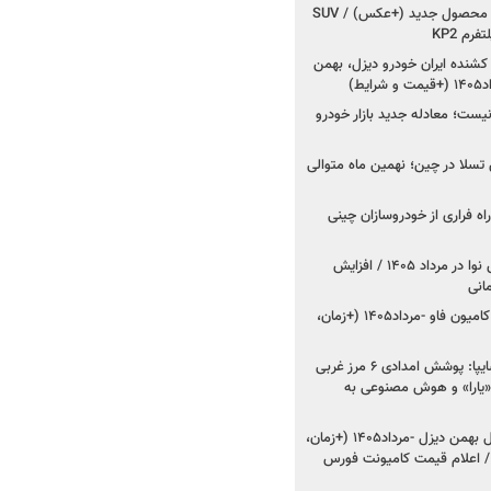
کرمان موتور به دنبال ۲ محصول جدید (+عکس) / SUV
رم KP2
شنده ایران خودرو دیزل، بهمن
ط)
ت؛ معادله جدید بازار خودرو
وش تسلا در چین؛ نهمین ماه متوالی
اه فراری از خودروسازان چینی
اعلام قیمت جدید پارس نوا در مرداد ۱۴۰۵ / افزایش
شروع فروش کشنده و کامیون فاو -مرداد۱۴۰۵ (+زمان،
مدیرعامل امدادخودروسایپا: پوشش امدادی ۶ مرز غربی
رح اربعین ۱۴۰۵ / «یارا» و هوش مصنوعی به
شروع فروش ۸ محصول بهمن دیزل -مرداد۱۴۰۵ (+زمان،
 اعلام قیمت کامیونت فورس