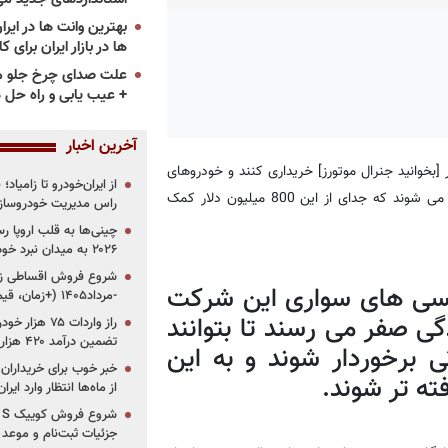
ها در بازار ایران برای ک
علت صدای چرخ جلو م
+ عیب یابی و راه حل 
آخرین اخبار
[بخوانید جنرال موتورز] خریداری کنند و خودروهای
از ایران‌خودرو تا زامیا
بنزینی خود را به برقی تبدیل نمایند از تسهیلات این شرکت برخوردار می شوند که جدای از این 800 میلیون دلار کمک
راس مدیریت خودروساز
چینی‌ها به قلب اروپا ر
۲۰۲۶ به میدان نبرد خودروسازان جهان تبدیل می‌شود
ال 2030 پلتفرم تاکسی های سواری این شرکت
-مرداد۱۴۰۵ (+زمان، قیمت و شرایط فروش)
ندگی صفر می رسند تا بتوانند
تضمین درآمد ۴۲۰ هزار میلیاردی دولت؟
ی برخوردار شوند و به این
خبر خوب برای خریداران
ه تر شوند.
از ماه‌ها انتظار وارد ایر
جزئیات ثبت‌نام و موعد