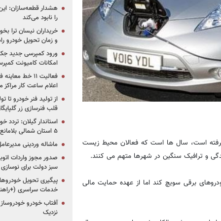
هشدار قطعه‌سازان: این
را نابود می‌کند
خریداران نیسان ترا بخوا
و زمان تحویل خودرو راه
ورود کمپرسی جدید جک 
امکانات کامیونت کمپرسی 
فعالیت ۱۱ خط مع
اعلام ساعت کار مراکز م
از تولید فنر خودرو تا ت
قلب فنرسازی زر گلپایگا
استاندار گیلان: تردد خو
۵ استان شمالی بلامانع شد
 نرفته است، سال ها است که فعالان محیط زیست
ماشاله وردینی مدیرعا
یندگی و ترافیک سنگین در شهرها متهم می کنند.
سبز دولت برای نوسازی 
پیگیری تحویل خودروهای
قیب کوچکتر اوبر است، قول داده تا سال 2030 به خودروهای برقی سویچ کند اما از عهده حمایت مالی
خدمات سراسری (+راهنم
آفتاب خودرو خودروساز م
نزدیک