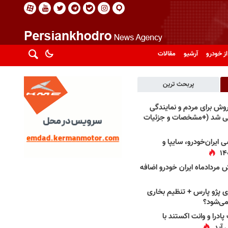
از خودرو
آرشیو
مقالات
پربحث ترین
فروش برای مردم و نمایندگی
فی شد (+مشخصات و جزئیات
 ایران‌خودرو، سایپا و
 مردادماه ایران خودرو اضافه
 پژو پارس + تنظیم بخاری
می‌شود؟
پادرا و وانت اکستند با
 آید