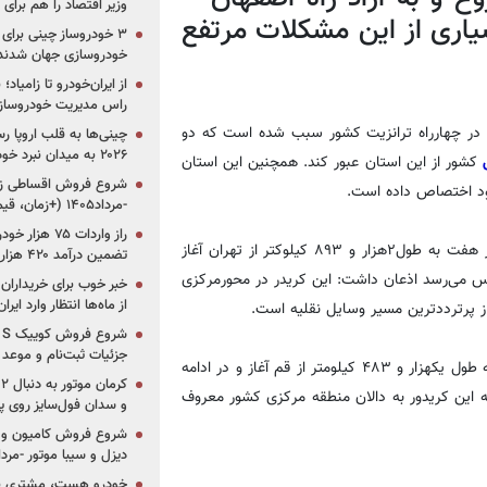
وزیر اقتصاد را هم برا
اری از این مشکلات مرتفع
خودروسازی جهان شدند
از ایران‌خودرو تا زامیا
راس مدیریت خودروساز
 در چهارراه ترانزیت کشور سبب شده است که دو
چینی‌ها به قلب اروپا ر
۲۰۲۶ به میدان نبرد خودروسازان جهان تبدیل می‌شود
کشور از این استان عبور کند. همچنین این استان
 خود اختصاص داده است.
-مرداد۱۴۰۵ (+زمان، قیمت و شرایط فروش)
قاری قرآن با بیان اینکه براساس طرح جامع حمل ونقل کشور، کریدور هفت به طول۲هزار و ۸۹۳ کیلوکتر از تهران آغاز
تضمین درآمد ۴۲۰ هزار میلیاردی دولت؟
س می‌رسد اذعان داشت: این کریدر در محورمرکزی
خبر خوب برای خریداران
از ماه‌ها انتظار وارد ایر
ز پرترددترین مسیر وسایل نقلیه است.
جزئیات ثبت‌نام و موعد
مدیرکل راه و شهرسازی استان اصفهان اضافه کرد: هشتمین کریدور به طول یکهزار و ۴۸۳ کیلومتر از قم آغاز و در ادامه
ه این کریدور به دالان منطقه مرکزی کشور معروف
و سدان فول‌سایز روی پلتف
شروع فروش کامیون و ک
دیزل و سیبا موتور -مرداد۱۴۰۵ (+قیمت و شرای
خودرو هست، مشتری نیس