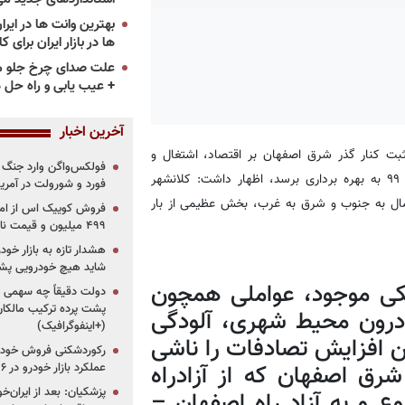
ها در بازار ایران برای ک
علت صدای چرخ جلو م
+ عیب یابی و راه حل 
آخرین اخبار
ت کنار گذر شرق اصفهان بر اقتصاد، اشتغال و
فولکس‌واگن وارد جنگ پی
محیط زیست این استان و منطقه که قرار است در اواخر شهریورماه ۹۹ به بهره برداری برسد، اظهار داشت: کلانشهر
فورد و شورولت در آمریک
مال به جنوب و شرق به غرب، بخش عظیمی از بار
۴۹۹ میلیون و قیمت نامشخص
هشدار تازه به بازار خود
شاید هیچ خودرویی پشت
یکی موجود، عواملی همچون
دولت دقیقاً چه سهمی از 
پشت پرده ترکیب مالکان
 درون محیط شهری، آلودگی
(+اینفوگرافیک)
 افزایش تصادفات را ناشی
رکوردشکنی فروش خودرو
عملکرد بازار خودرو در ۶ سال اخیر
رق اصفهان که از آزادراه
پزشکیان: بعد از ایران‌
 و به آزاد راه اصفهان –