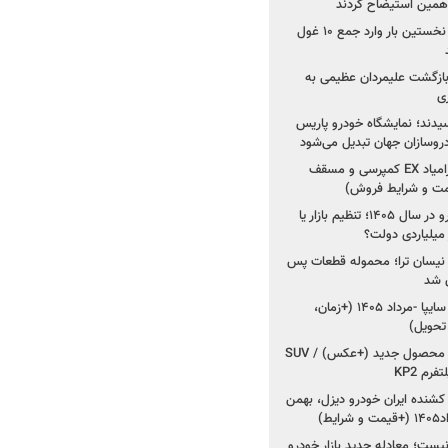
ی همین استیضاح کردند
۳ خودروساز چینی برای نخستین بار وارد جمع ۱۰ غول
د؛ بازگشت علیمردان عظیمی به
ی
سیدند؛ نمایشگاه خودرو پاریس
شروع فروش اقساطی زامیاد EX کمپرسی و مسقف
راز واردات ۷۵ هزار خودرو در سال ۱۴۰۵؛ تنظیم بازار یا
 نیسان ترا؛ محموله قطعات پس
ان شد
شروع فروش کوییک S سایپا -مرداد ۱۴۰۵ (+زمان،
 تحویل)
کرمان موتور به دنبال ۲ محصول جدید (+عکس) / SUV
رم KP2
شنده ایران خودرو دیزل، بهمن
ط)
ت؛ معادله جدید بازار خودرو