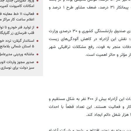
ورود کمپرسی جدید جک 
امکانات کامیونت کمپرسی 
موارد تدارکاتی ۱۲ درصد و عوامل اجرایی ۳۸ درصد که شامل ضعف پیمانکار ۳۱ درصد، ضعف مشاور طرح ۱ درصد و
فعالیت ۱۱ خط مع
اعلام ساعت کار مراکز م
از تولید فنر خودرو تا ت
وی با بیان اینکه از اواخر سال ۹۵ و اوایل سال ۹۶ با مشارکت ۷۰ درصدی صندوق بازنشستگی کشوری و ۳۰ درصدی وزارت
قلب فنرسازی زر گلپایگا
: نقش این آزادراه در کاهش آلودگی‌های زیست
استاندار گیلان: تردد خو
۵ استان شمالی بلامانع شد
ت منجر به فوت، رفع مشکلات ترافیکی شهر
ماشاله وردینی مدیرعا
ر مؤثر و حائز اهمیت است.
سبز دولت برای نوسازی 
قاری قرآن به تأثیر این پروژه در اشتغال‌زایی اشاره کرد و گفت: در احداث این آزادراه بیش از ۴۰۰ نفر به شکل مستقیم و
ل کار و فعالیت هستند. این تعداد قطعاً با احداث
 پروژه به زودی افتتاح می‌شود و شرکت آزادراه