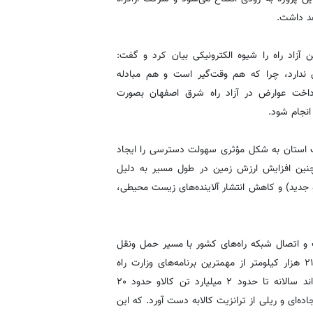
هد داشت.
زاد راه را شیوه الکترونیکی بیان کرد و گفت:
ری ندارد، چرا که هم وقت‌گیر است و هم مبادله
پرداخت عوارض در آزاد راه شرق اصفهان بصورت
نجام شود.
ختلف استان به شکل مؤثری سهولت دسترسی را ایجاد
نین افزایش ارزش زمین در طول مسیر به دلیل
دید) و کاهش انتشار آلاینده‌های زیست محیطی،
 و اتصال شبکه راه‌های کشور با مسیر حمل ونقل
بین المللی، ایجاد ۱۰ کریدور شمال – جنوب وشرق- غربی به طول ۲۱ هزار کیلومتر از مهمترین برنامه‌های وزارت راه
وشهرسازی است. گفت: براساس بررسی‌های انجام شده ایران می‌تواند سالانه تا حدود ۲ میلیارد تن کالاو حدود ۲۰
‌ای و ریلی از ترانزیت کالابه دست آورد. که این