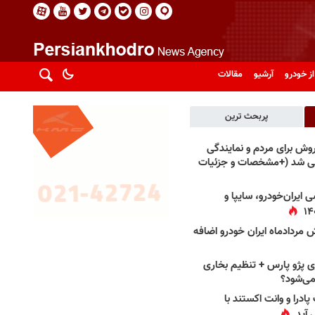
از خودرو
آرشیو
مقالات
پربحث ترین
فروش برای مردم و نمایندگی
فی شد (+مشخصات و جزئیات
 ایران‌خودرو، سایپا و
 مردادماه ایران خودرو اضافه
 پژو پارس + تنظیم بخاری
می‌شود؟
پادرا و وانت اکستند با
 آید