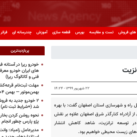
های فروش
تست و مقایسه
بورس
قطعه سازی
آموزش
چندرسانه ای
فراتر 
پربازدیدترین
خودرو ریرا در آستانه 
نزیت
های ایران خودرو معر
فنی و کاتالوگ ریرا)
مهلت ثبت‌نام قرعه‌کشی
۲۲ شهریور ۱۳۹۹ - ۱۴:۲۴
بهمن‌موتور — بهمن ۱۴۰۴
۲ خودرو جدید به فروش
 راه و شهرسازی استان اصفهان گفت: با بهره
شد (+شرایط ثبت نام)
 از آزادراه کنارگذر شرق اصفهان علاوه بر نقش
نحوه روشن کردن بخاری
پژو پارس چطور انجام 
در توسعه ترانزیت، شاهد کاهش انتشار
مدیرعامل زامیاد: وانت 
ه‌های زیست محیطی خواهیم بود.
استانداردهای جدید می