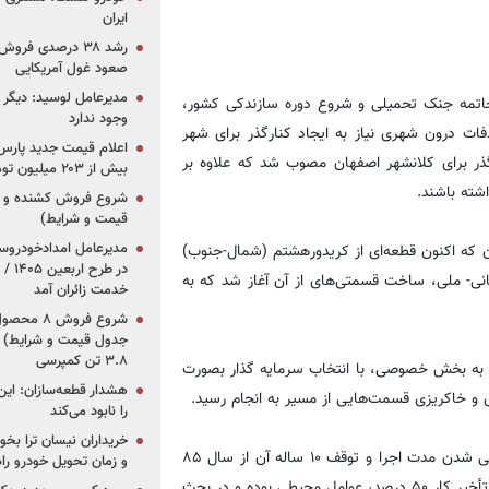
ایران
رشد ۳۸ درصدی فر
صعود غول آمریکایی
مدیرعامل لوسید: دیگر ر
 خاتمه جنک تحمیلی و شروع دوره سازندکی کشور،
وجود ندارد
ت درون شهری نیاز به ایجاد کنارگذر برای شهر
۱۳۶ مطالعات احداث دوکنارگذر برای کلانشهر اصفهان مصوب شد که علاوه بر
بیش از ۲۰۳ میلیون تومانی
شته باشند.
قیمت و شرایط)
ان که اکنون قطعه‌ای از کریدورهشتم (شمال-جنوب)
در ط
عتبارات استانی- ملی، ساخت قسمتی‌های از آن آغاز شد که به
خدمت زائران آمد
جدول قیمت و شرایط) /
۳.۸ تن کمپرسی
 ساخت پروژه به بخش خصوصی، با انتخاب سرمایه گذار بصورت
هشدار قطعه‌سازان: این
را نابود می‌کند
خریداران نیسان ترا بخوا
این مقام مسئول سه عامل اصلی در این پروژه را از دلایل اصلی طولانی شدن مدت اجرا و توقف ۱۰ ساله آن از سال ۸۵
و زمان تحویل خودرو راه
دانست و تشریح کرد: طبق مطالعه انجام شده نقش عوامل اعتباری در تأخیر کار ۵۰ درصد، عوامل محیطی بوده و در بحث