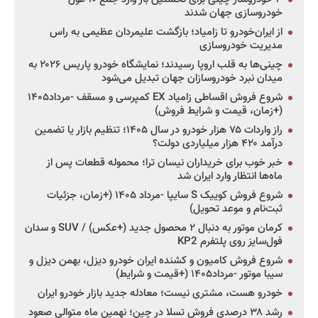
خودروسازی جهان شدند
از ایران‌خودرو تا زامیاد؛ بازگشت علیمردان عظیمی به راس
مدیریت خودروسازی
چینی‌ها به قلب اروپا رسیدند؛ نمایشگاه خودرو پاریس ۲۰۲۶ به
میدان نبرد خودروسازان جهان تبدیل می‌شود
شروع فروش اقساطی زامیاد EX کمپرسی و مسقف -مرداد۱۴۰۵
(+زمان، قیمت و شرایط فروش)
راز واردات ۷۵ هزار خودرو در سال ۱۴۰۵؛ تنظیم بازار یا تضمین
درآمد ۴۲۰ هزار میلیاردی دولت؟
خبر خوب برای خریداران نیسان ترا؛ محموله قطعات پس از
ماه‌ها انتظار وارد ایران شد
شروع فروش کوییک S سایپا -مرداد ۱۴۰۵ (+زمان، جزئیات
ثبت‌نام و موعد تحویل)
کرمان موتور به دنبال ۲ محصول جدید (+عکس) / SUV و سدان
فول‌سایز روی پلتفرم KP2
شروع فروش کامیون و کشنده ایران خودرو دیزل، بهمن دیزل و
سیبا موتور -مرداد۱۴۰۵ (+قیمت و شرایط)
خودرو هست، مشتری نیست؛ معادله جدید بازار خودرو ایران
رشد ۳۸ درصدی فروش تسلا در چین؛ نهمین ماه متوالی صعود