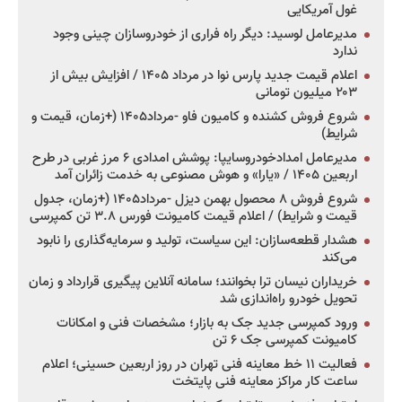
غول آمریکایی
مدیرعامل لوسید: دیگر راه فراری از خودروسازان چینی وجود
ندارد
اعلام قیمت جدید پارس نوا در مرداد ۱۴۰۵ / افزایش بیش از
۲۰۳ میلیون تومانی
شروع فروش کشنده و کامیون فاو -مرداد۱۴۰۵ (+زمان، قیمت و
شرایط)
مدیرعامل امدادخودروسایپا: پوشش امدادی ۶ مرز غربی در طرح
اربعین ۱۴۰۵ / «یارا» و هوش مصنوعی به خدمت زائران آمد
شروع فروش ۸ محصول بهمن دیزل -مرداد۱۴۰۵ (+زمان، جدول
قیمت و شرایط) / اعلام قیمت کامیونت فورس ۳.۸ تن کمپرسی
هشدار قطعه‌سازان: این سیاست، تولید و سرمایه‌گذاری را نابود
می‌کند
خریداران نیسان ترا بخوانند؛ سامانه آنلاین پیگیری قرارداد و زمان
تحویل خودرو راه‌اندازی شد
ورود کمپرسی جدید جک به بازار؛ مشخصات فنی و امکانات
کامیونت کمپرسی جک ۶ تن
فعالیت ۱۱ خط معاینه فنی تهران در روز اربعین حسینی؛ اعلام
ساعت کار مراکز معاینه فنی پایتخت