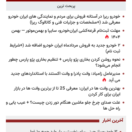
پربحث ترین
خودرو ریرا در آستانه فروش برای مردم و نمایندگی های ایران خودرو
معرفی شد (+مشخصات و جزئیات فنی و کاتالوگ ریرا)
مهلت ثبت‌نام قرعه‌کشی ایران‌خودرو، سایپا و بهمن‌موتور — بهمن
۱۴۰۴
۲ خودرو جدید به فروش مردادماه ایران خودرو اضافه شد (+شرایط
ثبت نام)
نحوه روشن کردن بخاری پژو پارس + تنظیم بخاری پژو پارس چطور
انجام می‌شود؟
مدیرعامل زامیاد: وانت پادرا و وانت اکستند با استانداردهای جدید
می آید
بهترین وانت ها در ایران: معرفی 25 تا از برترین وانت ها در بازار
ایران برای کار کردن
علت صدای چرخ جلو ماشین هنگام دور زدن چیست؟ + عیب یابی و
راه حل ها
آخرین اخبار
۳ خودروساز چینی برای نخستین بار وارد جمع ۱۰ غول