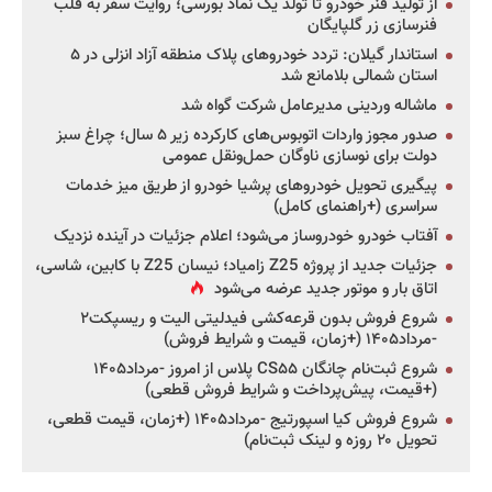
از تولید فنر خودرو تا تولد یک نماد بورسی؛ روایت سفر به قلب
فنرسازی زر گلپایگان
استاندار گیلان: تردد خودروهای پلاک منطقه آزاد انزلی در ۵
استان شمالی بلامانع شد
ماشاله وردینی مدیرعامل شرکت گواه شد
صدور مجوز واردات اتوبوس‌های کارکرده زیر ۵ سال؛ چراغ سبز
دولت برای نوسازی ناوگان حمل‌ونقل عمومی
پیگیری تحویل خودروهای پرشیا خودرو از طریق میز خدمات
سراسری (+راهنمای کامل)
آفتاب خودرو خودروساز می‌شود؛ اعلام جزئیات در آینده نزدیک
جزئیات جدید از پروژه Z25 زامیاد؛ نیسان Z25 با کابین، شاسی،
اتاق بار و موتور جدید عرضه می‌شود
شروع فروش بدون قرعه‌کشی فیدلیتی الیت و ریسپکت۲
-مرداد۱۴۰۵ (+زمان، قیمت و شرایط فروش)
شروع ثبت‌نام چانگان CS۵۵ پلاس از امروز -مرداد۱۴۰۵
(+قیمت، پیش‌پرداخت و شرایط فروش قطعی)
شروع فروش کیا اسپورتیج -مرداد۱۴۰۵ (+زمان، قیمت قطعی،
تحویل ۲۰ روزه و لینک ثبت‌نام)