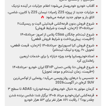
آفتاب خودرو خودروساز می‌شود؛ اعلام جزئیات در آینده نزدیک
جزئیات جدید از پروژه Z25 زامیاد؛ نیسان Z25 با کابین، شاسی،
اتاق بار و موتور جدید عرضه می‌شود
شروع فروش بدون قرعه‌کشی فیدلیتی الیت و ریسپکت۲
-مرداد۱۴۰۵ (+زمان، قیمت و شرایط فروش)
شروع ثبت‌نام چانگان CS۵۵ پلاس از امروز -مرداد۱۴۰۵
(+قیمت، پیش‌پرداخت و شرایط فروش قطعی)
شروع فروش کیا اسپورتیج -مرداد۱۴۰۵ (+زمان، قیمت قطعی،
تحویل ۲۰ روزه و لینک ثبت‌نام)
امدادخودروسایپا واحد ویژه «یارا» را برای خدمات اربعین
راه‌اندازی کرد
شروع فروش دنا پلاس دستی EF۷P ایران خودرو -مرداد۱۴۰۵
(+قیمت، زمان ثبت‌نام و موعد تحویل)
جنسیس با درهای رولزرویسی می‌آید؛ رونمایی از لوکس‌ترین
SUV کره‌ای در آگوست2026
کرمان موتور به دنبال خودروهای نیمه‌خودران؛ ADAS تا سطح ۳
قرعه‌کشی ایران‌خودرو مرداد ۱۴۰۵ برگزار شد؛ شانس برنده شدن
چقدر بود؟ / رقابت ۸۶۱ هزار نفر برای ۵۳ هزار خودرو