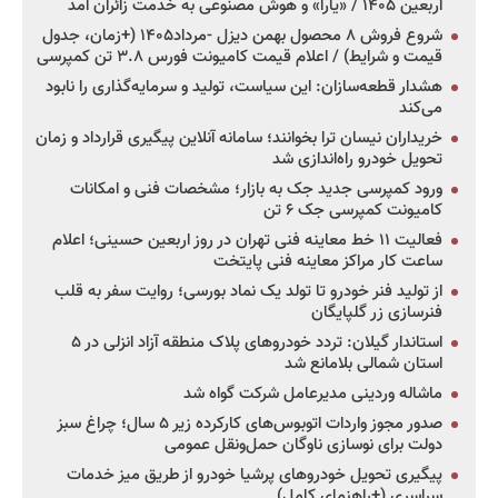
اربعین ۱۴۰۵ / «یارا» و هوش مصنوعی به خدمت زائران آمد
شروع فروش ۸ محصول بهمن دیزل -مرداد۱۴۰۵ (+زمان، جدول
قیمت و شرایط) / اعلام قیمت کامیونت فورس ۳.۸ تن کمپرسی
هشدار قطعه‌سازان: این سیاست، تولید و سرمایه‌گذاری را نابود
می‌کند
خریداران نیسان ترا بخوانند؛ سامانه آنلاین پیگیری قرارداد و زمان
تحویل خودرو راه‌اندازی شد
ورود کمپرسی جدید جک به بازار؛ مشخصات فنی و امکانات
کامیونت کمپرسی جک ۶ تن
فعالیت ۱۱ خط معاینه فنی تهران در روز اربعین حسینی؛ اعلام
ساعت کار مراکز معاینه فنی پایتخت
از تولید فنر خودرو تا تولد یک نماد بورسی؛ روایت سفر به قلب
فنرسازی زر گلپایگان
استاندار گیلان: تردد خودروهای پلاک منطقه آزاد انزلی در ۵
استان شمالی بلامانع شد
ماشاله وردینی مدیرعامل شرکت گواه شد
صدور مجوز واردات اتوبوس‌های کارکرده زیر ۵ سال؛ چراغ سبز
دولت برای نوسازی ناوگان حمل‌ونقل عمومی
پیگیری تحویل خودروهای پرشیا خودرو از طریق میز خدمات
سراسری (+راهنمای کامل)