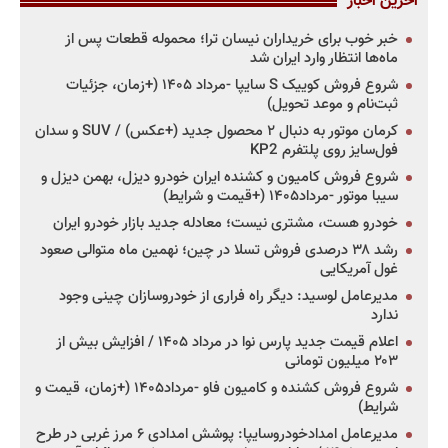
آخرین اخبار
خبر خوب برای خریداران نیسان ترا؛ محموله قطعات پس از
ماه‌ها انتظار وارد ایران شد
شروع فروش کوییک S سایپا -مرداد ۱۴۰۵ (+زمان، جزئیات
ثبت‌نام و موعد تحویل)
کرمان موتور به دنبال ۲ محصول جدید (+عکس) / SUV و سدان
فول‌سایز روی پلتفرم KP2
شروع فروش کامیون و کشنده ایران خودرو دیزل، بهمن دیزل و
سیبا موتور -مرداد۱۴۰۵ (+قیمت و شرایط)
خودرو هست، مشتری نیست؛ معادله جدید بازار خودرو ایران
رشد ۳۸ درصدی فروش تسلا در چین؛ نهمین ماه متوالی صعود
غول آمریکایی
مدیرعامل لوسید: دیگر راه فراری از خودروسازان چینی وجود
ندارد
اعلام قیمت جدید پارس نوا در مرداد ۱۴۰۵ / افزایش بیش از
۲۰۳ میلیون تومانی
شروع فروش کشنده و کامیون فاو -مرداد۱۴۰۵ (+زمان، قیمت و
شرایط)
مدیرعامل امدادخودروسایپا: پوشش امدادی ۶ مرز غربی در طرح