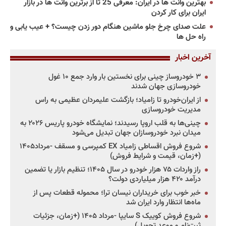
بهترین وانت ها در ایران: معرفی 25 تا از برترین وانت ها در بازار
ایران برای کار کردن
علت صدای چرخ جلو ماشین هنگام دور زدن چیست؟ + عیب یابی و
راه حل ها
آخرین اخبار
۳ خودروساز چینی برای نخستین بار وارد جمع ۱۰ غول
خودروسازی جهان شدند
از ایران‌خودرو تا زامیاد؛ بازگشت علیمردان عظیمی به راس
مدیریت خودروسازی
چینی‌ها به قلب اروپا رسیدند؛ نمایشگاه خودرو پاریس ۲۰۲۶ به
میدان نبرد خودروسازان جهان تبدیل می‌شود
شروع فروش اقساطی زامیاد EX کمپرسی و مسقف -مرداد۱۴۰۵
(+زمان، قیمت و شرایط فروش)
راز واردات ۷۵ هزار خودرو در سال ۱۴۰۵؛ تنظیم بازار یا تضمین
درآمد ۴۲۰ هزار میلیاردی دولت؟
خبر خوب برای خریداران نیسان ترا؛ محموله قطعات پس از
ماه‌ها انتظار وارد ایران شد
شروع فروش کوییک S سایپا -مرداد ۱۴۰۵ (+زمان، جزئیات
ثبت‌نام و موعد تحویل)