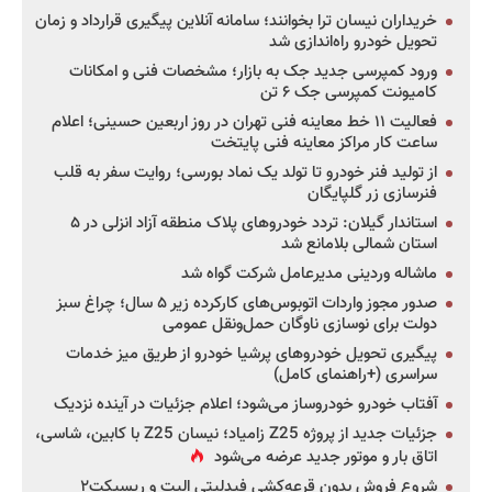
خریداران نیسان ترا بخوانند؛ سامانه آنلاین پیگیری قرارداد و زمان
تحویل خودرو راه‌اندازی شد
ورود کمپرسی جدید جک به بازار؛ مشخصات فنی و امکانات
کامیونت کمپرسی جک ۶ تن
فعالیت ۱۱ خط معاینه فنی تهران در روز اربعین حسینی؛ اعلام
ساعت کار مراکز معاینه فنی پایتخت
از تولید فنر خودرو تا تولد یک نماد بورسی؛ روایت سفر به قلب
فنرسازی زر گلپایگان
استاندار گیلان: تردد خودروهای پلاک منطقه آزاد انزلی در ۵
استان شمالی بلامانع شد
ماشاله وردینی مدیرعامل شرکت گواه شد
صدور مجوز واردات اتوبوس‌های کارکرده زیر ۵ سال؛ چراغ سبز
دولت برای نوسازی ناوگان حمل‌ونقل عمومی
پیگیری تحویل خودروهای پرشیا خودرو از طریق میز خدمات
سراسری (+راهنمای کامل)
آفتاب خودرو خودروساز می‌شود؛ اعلام جزئیات در آینده نزدیک
جزئیات جدید از پروژه Z25 زامیاد؛ نیسان Z25 با کابین، شاسی،
اتاق بار و موتور جدید عرضه می‌شود
شروع فروش بدون قرعه‌کشی فیدلیتی الیت و ریسپکت۲