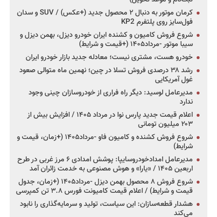
کرمان موتور به دنبال ۲ محصول جدید (+عکس) / SUV و سدان
فول‌سایز روی پلتفرم KP2
شروع فروش کامیون و کشنده ایران خودرو دیزل، بهمن دیزل و
سیبا موتور -مرداد۱۴۰۵ (+قیمت و شرایط)
خودرو هست، مشتری نیست؛ معادله جدید بازار خودرو ایران
رشد ۳۸ درصدی فروش تسلا در چین؛ نهمین ماه متوالی صعود
غول آمریکایی
مدیرعامل لوسید: دیگر راه فراری از خودروسازان چینی وجود
ندارد
اعلام قیمت جدید پارس نوا در مرداد ۱۴۰۵ / افزایش بیش از
۲۰۳ میلیون تومانی
شروع فروش کشنده و کامیون فاو -مرداد۱۴۰۵ (+زمان، قیمت و
شرایط)
مدیرعامل امدادخودروسایپا: پوشش امدادی ۶ مرز غربی در طرح
اربعین ۱۴۰۵ / «یارا» و هوش مصنوعی به خدمت زائران آمد
شروع فروش ۸ محصول بهمن دیزل -مرداد۱۴۰۵ (+زمان، جدول
قیمت و شرایط) / اعلام قیمت کامیونت فورس ۳.۸ تن کمپرسی
هشدار قطعه‌سازان: این سیاست، تولید و سرمایه‌گذاری را نابود
می‌کند