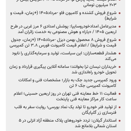
۲۰۳ میلیون تومانی
شروع فروش کشنده و کامیون فاو -مرداد۱۴۰۵ (+زمان، قیمت و
شرایط)
مدیرعامل امدادخودروسایپا: پوشش امدادی ۶ مرز غربی در طرح
اربعین ۱۴۰۵ / «یارا» و هوش مصنوعی به خدمت زائران آمد
شروع فروش ۸ محصول بهمن دیزل -مرداد۱۴۰۵ (+زمان، جدول
قیمت و شرایط) / اعلام قیمت کامیونت فورس ۳.۸ تن کمپرسی
هشدار قطعه‌سازان: این سیاست، تولید و سرمایه‌گذاری را نابود
می‌کند
خریداران نیسان ترا بخوانند؛ سامانه آنلاین پیگیری قرارداد و زمان
تحویل خودرو راه‌اندازی شد
ورود کمپرسی جدید جک به بازار؛ مشخصات فنی و امکانات
کامیونت کمپرسی جک ۶ تن
فعالیت ۱۱ خط معاینه فنی تهران در روز اربعین حسینی؛ اعلام
ساعت کار مراکز معاینه فنی پایتخت
از تولید فنر خودرو تا تولد یک نماد بورسی؛ روایت سفر به قلب
فنرسازی زر گلپایگان
استاندار گیلان: تردد خودروهای پلاک منطقه آزاد انزلی در ۵
استان شمالی بلامانع شد