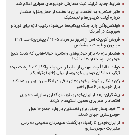
شرایط جدید فرایند ثبت سفارش خودروهای سواری اعلام شد
«تیر خلاص» به اقتصاد ایران با غفلت از حمل‌ونقل؛ هشدار
درباره آینده کریدورها و لجستیک
فولکس‌واگن وارد جنگ پیکاپ‌ها می‌شود؛ رقیب تازه برای فورد و
شورولت در آمریکا
فروش کوییک اس از امروز در مرداد ۱۴۰۵ / پیش‌پرداخت ۴۹۹
میلیون و قیمت نامشخص
هشدار تازه به بازار خودروهای وارداتی؛ حواله‌هایی که شاید هیچ
خودرویی پشت آن‌ها نباشد!
دولت دقیقاً چه سهمی از سایپا را می‌تواند واگذار کند؟ پشت پرده
ترکیب مالکان دومین خودروساز ایران (+اینفوگرافیک)
رکوردشکنی فروش خودروهای برقی در انگلیس؛ بهترین عملکرد
بازار خودرو در ۶ سال اخیر
پزشکیان: بعد از ایران‌خودرو، نوبت واگذاری سایپاست؛ وزیر
اقتصاد را هم برای همین استیضاح کردند
۳ خودروساز چینی برای نخستین بار وارد جمع ۱۰ غول
خودروسازی جهان شدند
از ایران‌خودرو تا زامیاد؛ بازگشت علیمردان عظیمی به راس
مدیریت خودروسازی