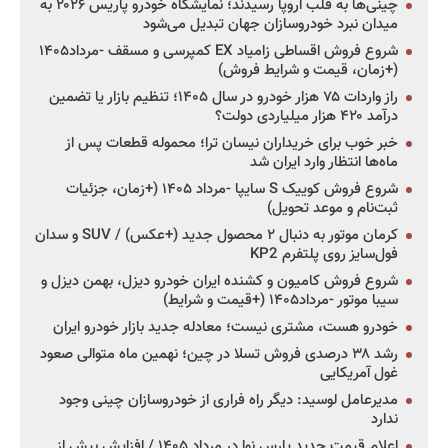
چینی‌ها به قلب اروپا رسیدند؛ نمایشگاه خودرو پاریس ۲۰۲۶ به
میدان نبرد خودروسازان جهان تبدیل می‌شود
شروع فروش اقساطی زامیاد EX کمپرسی و مسقف -مرداد۱۴۰۵
(+زمان، قیمت و شرایط فروش)
راز واردات ۷۵ هزار خودرو در سال ۱۴۰۵؛ تنظیم بازار یا تضمین
درآمد ۴۲۰ هزار میلیاردی دولت؟
خبر خوب برای خریداران نیسان ترا؛ محموله قطعات پس از
ماه‌ها انتظار وارد ایران شد
شروع فروش کوییک S سایپا -مرداد ۱۴۰۵ (+زمان، جزئیات
ثبت‌نام و موعد تحویل)
کرمان موتور به دنبال ۲ محصول جدید (+عکس) / SUV و سدان
فول‌سایز روی پلتفرم KP2
شروع فروش کامیون و کشنده ایران خودرو دیزل، بهمن دیزل و
سیبا موتور -مرداد۱۴۰۵ (+قیمت و شرایط)
خودرو هست، مشتری نیست؛ معادله جدید بازار خودرو ایران
رشد ۳۸ درصدی فروش تسلا در چین؛ نهمین ماه متوالی صعود
غول آمریکایی
مدیرعامل لوسید: دیگر راه فراری از خودروسازان چینی وجود
ندارد
اعلام قیمت جدید پارس نوا در مرداد ۱۴۰۵ / افزایش بیش از