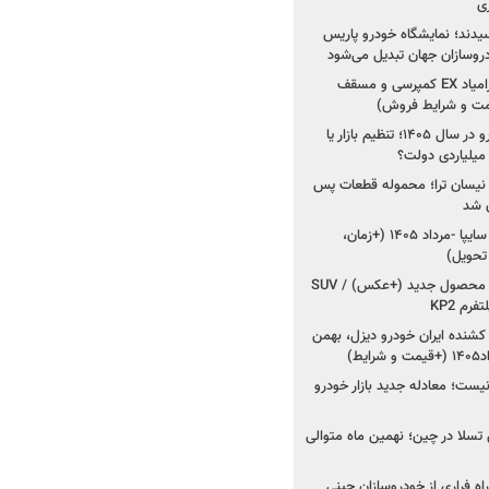
ی
سیدند؛ نمایشگاه خودرو پاریس
شروع فروش اقساطی زامیاد EX کمپرسی و مسقف
راز واردات ۷۵ هزار خودرو در سال ۱۴۰۵؛ تنظیم بازار یا
 نیسان ترا؛ محموله قطعات پس
ان شد
شروع فروش کوییک S سایپا -مرداد ۱۴۰۵ (+زمان،
 تحویل)
کرمان موتور به دنبال ۲ محصول جدید (+عکس) / SUV
رم KP2
شنده ایران خودرو دیزل، بهمن
ط)
ت؛ معادله جدید بازار خودرو
وش تسلا در چین؛ نهمین ماه متوالی
اه فراری از خودروسازان چینی