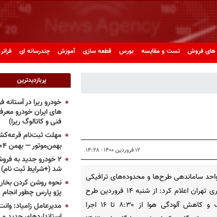
های فروش
تست و مقایسه
بورس
قطعه سازی
آموزش
چندرسانه ای
فراتر 
پربازدیدترین
خودرو ریرا در آستانه 
های ایران خودرو معر
فنی و کاتالوگ ریرا)
مهلت ثبت‌نام قرعه‌کشی
بهمن‌موتور — بهمن ۱۴۰۴
۱۲ فروردین ۱۴۰۰ - ۱۴:۲۸
۲ خودرو جدید به فروش
شد (+شرایط ثبت نام)
احد ساماندهی طرح‌ها و محدوده‌های ترافیکی
نحوه روشن کردن بخاری
شهرداری تهران اعلام کرد: از شنبه ۱۴ فروردین طرح
پژو پارس چطور انجام 
ترافیک و کاهش آلودگی هوا از ۸:۳۰ تا ۱۶ اجرا
مدیرعامل زامیاد: وانت 
استانداردهای جدید می