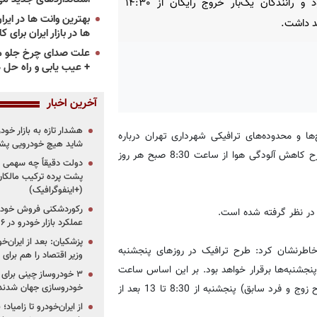
می‌شود و رانندگان یک‌بار خروج رایگان از ۱۴:۳۰
د داشت.
ها در بازار ایران برای ک
علت صدای چرخ جلو م
+ عیب یابی و راه حل 
آخرین اخبار
هشدار تازه به بازار خود
ا و محدوده‌های ترافیکی شهرداری تهران درباره
شاید هیچ خودرویی پشت
زمان اجرای طرح ترافیک در سال 1400 اظهارداشت:طرح ترافیک و طرح کاهش آلودگی هوا از ساعت 8:30 صبح هر روز
دولت دقیقاً چه سهمی از 
پشت پرده ترکیب مالکان
(+اینفوگرافیک)
رکوردشکنی فروش خودرو
عملکرد بازار خودرو در ۶ سال اخیر
پزشکیان: بعد از ایران‌
خاطرنشان کرد: طرح ترافیک در روزهای پنجشنبه
وزیر اقتصاد را هم برا
نجشنبه‌ها برقرار خواهد بود. بر این اساس ساعت
طرح ترافیک پنجشنبه حذف شده و ساعت طرح کنترل آلودگی هوا(طرح زوج و فرد سابق) پنجشنبه از 8:30 تا 13 بعد از
خودروسازی جهان شدند
از ایران‌خودرو تا زامیا