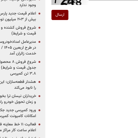
وجود ندارد
ارسال
بیش از ۲۰۳ میلیون تومانی
قیمت و شرایط)
در ط
خدمت زائران آمد
جدول قیمت و شرایط) /
۳.۸ تن کمپرسی
هشدار قطعه‌سازان: این
را نابود می‌کند
خریداران نیسان ترا بخوا
و زمان تحویل خودرو راه
ورود کمپرسی جدید جک 
امکانات کامیونت کمپرسی 
فعالیت ۱۱ خط مع
اعلام ساعت کار مراکز م