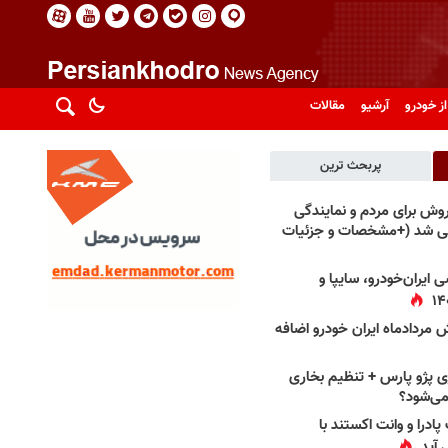
از خودرو
آرشیو
مقالات
پربحث ترین
فروش برای مردم و نمایندگی
فی شد (+مشخصات و جزئیات
 ایران‌خودرو، سایپا و
 مردادماه ایران خودرو اضافه
 پژو پارس + تنظیم بخاری
می‌شود؟
پادرا و وانت اکستند با
 آید