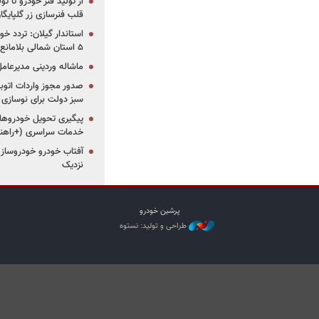
از تولید فنر خودرو تا ت
قلب فنرسازی زر گلپایگا
استاندار گیلان: تردد خو
۵ استان شمالی بلامانع شد
ماشاله وردینی مدیرعا
سبز دولت برای نوسازی 
پیگیری تحویل خودروهای
خدمات سراسری (+راهنم
آفتاب خودرو خودروساز م
نزدیک
پرشین خودرو
طراحی و تولید: نستوه