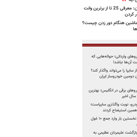
بهترین وانت ها در ایران: معرفی 25 تا از برترین وانت
ار کردن
اشین هنگام دور زدن چیست؟
ها
روهای وارداتی؛ حواله‌هایی که
 آن‌ها نباشد!
سایپا را می‌تواند واگذار کند؟
 دومین خودروساز ایران
های برقی در انگلیس؛ بهترین
خودرو، نوبت واگذاری سایپاست؛
ی همین استیضاح کردند
۳ خودروساز چینی برای نخستین بار وارد جمع ۱۰ غول
د؛ بازگشت علیمردان عظیمی به