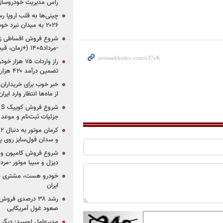
راس مدیریت خودروساز
چینی‌ها به قلب اروپا ر
۲۰۲۶ به میدان نبرد خودروسازان جهان تبدیل می‌شود
-مرداد۱۴۰۵ (+زمان، قیمت و شرایط فروش)
تضمین درآمد ۴۲۰ هزار میلیاردی دولت؟
خبر خوب برای خریداران
از ماه‌ها انتظار وارد ایر
جزئیات ثبت‌نام و موعد
و سدان فول‌سایز روی پلتف
شروع فروش کامیون و ک
دیزل و سیبا موتور -مرداد۱۴۰۵ (+قیمت و شرای
خودرو هست، مشتری نیس
ایران
رشد ۳۸ درصدی فر
صعود غول آمریکایی
مدیرعامل لوسید: دیگر ر