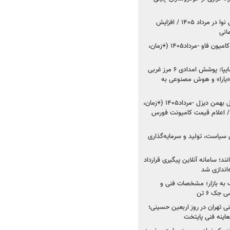
اعلام قیمت جدید پارس نوا در مرداد ۱۴۰۵ / افزایش
شروع فروش کشنده و کامیون فاو -مرداد۱۴۰۵ (+زمان،
مدیرعامل امدادخودروسایپا: پوشش امدادی ۶ مرز غربی
رح اربعین ۱۴۰۵ / «یارا» و هوش مصنوعی به
شروع فروش ۸ محصول بهمن دیزل -مرداد۱۴۰۵ (+زمان،
 اعلام قیمت کامیونت فورس
 سیاست، تولید و سرمایه‌گذاری
نند؛ سامانه آنلاین پیگیری قرارداد
‌اندازی شد
به بازار؛ مشخصات فنی و
جک ۶ تن
اینه فنی تهران در روز اربعین حسینی؛
عاینه فنی پایتخت