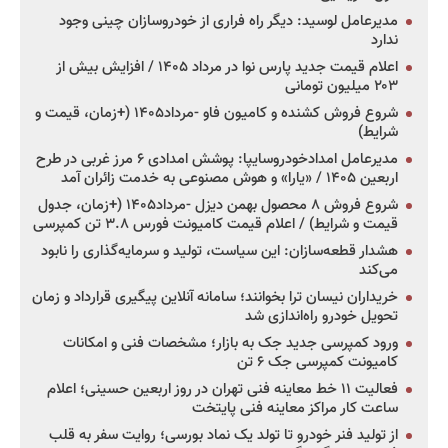
مدیرعامل لوسید: دیگر راه فراری از خودروسازان چینی وجود
ندارد
اعلام قیمت جدید پارس نوا در مرداد ۱۴۰۵ / افزایش بیش از
۲۰۳ میلیون تومانی
شروع فروش کشنده و کامیون فاو -مرداد۱۴۰۵ (+زمان، قیمت و
شرایط)
مدیرعامل امدادخودروسایپا: پوشش امدادی ۶ مرز غربی در طرح
اربعین ۱۴۰۵ / «یارا» و هوش مصنوعی به خدمت زائران آمد
شروع فروش ۸ محصول بهمن دیزل -مرداد۱۴۰۵ (+زمان، جدول
قیمت و شرایط) / اعلام قیمت کامیونت فورس ۳.۸ تن کمپرسی
هشدار قطعه‌سازان: این سیاست، تولید و سرمایه‌گذاری را نابود
می‌کند
خریداران نیسان ترا بخوانند؛ سامانه آنلاین پیگیری قرارداد و زمان
تحویل خودرو راه‌اندازی شد
ورود کمپرسی جدید جک به بازار؛ مشخصات فنی و امکانات
کامیونت کمپرسی جک ۶ تن
فعالیت ۱۱ خط معاینه فنی تهران در روز اربعین حسینی؛ اعلام
ساعت کار مراکز معاینه فنی پایتخت
از تولید فنر خودرو تا تولد یک نماد بورسی؛ روایت سفر به قلب