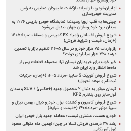
خودروسازی جهان شدند
از ایران‌خودرو تا زامیاد؛ بازگشت علیمردان عظیمی به راس
مدیریت خودروسازی
چینی‌ها به قلب اروپا رسیدند؛ نمایشگاه خودرو پاریس ۲۰۲۶ به
میدان نبرد خودروسازان جهان تبدیل می‌شود
شروع فروش اقساطی زامیاد EX کمپرسی و مسقف -مرداد۱۴۰۵
(+زمان، قیمت و شرایط فروش)
راز واردات ۷۵ هزار خودرو در سال ۱۴۰۵؛ تنظیم بازار یا تضمین
درآمد ۴۲۰ هزار میلیاردی دولت؟
خبر خوب برای خریداران نیسان ترا؛ محموله قطعات پس از
ماه‌ها انتظار وارد ایران شد
شروع فروش کوییک S سایپا -مرداد ۱۴۰۵ (+زمان، جزئیات
ثبت‌نام و موعد تحویل)
کرمان موتور به دنبال ۲ محصول جدید (+عکس) / SUV و سدان
فول‌سایز روی پلتفرم KP2
شروع فروش کامیون و کشنده ایران خودرو دیزل، بهمن دیزل و
سیبا موتور -مرداد۱۴۰۵ (+قیمت و شرایط)
خودرو هست، مشتری نیست؛ معادله جدید بازار خودرو ایران
رشد ۳۸ درصدی فروش تسلا در چین؛ نهمین ماه متوالی صعود
غول آمریکایی