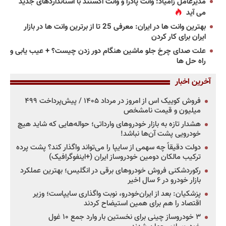
مدیرعامل زامیاد: وانت پادرا و وانت اکستند با استانداردهای جدید
می آید
بهترین وانت ها در ایران: معرفی 25 تا از برترین وانت ها در بازار
ایران برای کار کردن
علت صدای چرخ جلو ماشین هنگام دور زدن چیست؟ + عیب یابی و
راه حل ها
آخرین اخبار
فروش کوییک اس از امروز در مرداد ۱۴۰۵ / پیش‌پرداخت ۴۹۹
میلیون و قیمت نامشخص
هشدار تازه به بازار خودروهای وارداتی؛ حواله‌هایی که شاید هیچ
خودرویی پشت آن‌ها نباشد!
دولت دقیقاً چه سهمی از سایپا را می‌تواند واگذار کند؟ پشت پرده
ترکیب مالکان دومین خودروساز ایران (+اینفوگرافیک)
رکوردشکنی فروش خودروهای برقی در انگلیس؛ بهترین عملکرد
بازار خودرو در ۶ سال اخیر
پزشکیان: بعد از ایران‌خودرو، نوبت واگذاری سایپاست؛ وزیر
اقتصاد را هم برای همین استیضاح کردند
۳ خودروساز چینی برای نخستین بار وارد جمع ۱۰ غول