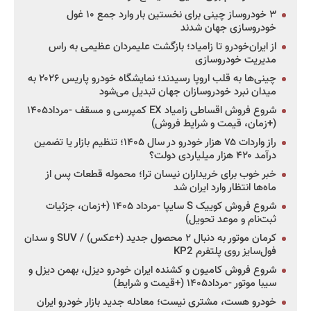
۳ خودروساز چینی برای نخستین بار وارد جمع ۱۰ غول
خودروسازی جهان شدند
از ایران‌خودرو تا زامیاد؛ بازگشت علیمردان عظیمی به راس
مدیریت خودروسازی
چینی‌ها به قلب اروپا رسیدند؛ نمایشگاه خودرو پاریس ۲۰۲۶ به
میدان نبرد خودروسازان جهان تبدیل می‌شود
شروع فروش اقساطی زامیاد EX کمپرسی و مسقف -مرداد۱۴۰۵
(+زمان، قیمت و شرایط فروش)
راز واردات ۷۵ هزار خودرو در سال ۱۴۰۵؛ تنظیم بازار یا تضمین
درآمد ۴۲۰ هزار میلیاردی دولت؟
خبر خوب برای خریداران نیسان ترا؛ محموله قطعات پس از
ماه‌ها انتظار وارد ایران شد
شروع فروش کوییک S سایپا -مرداد ۱۴۰۵ (+زمان، جزئیات
ثبت‌نام و موعد تحویل)
کرمان موتور به دنبال ۲ محصول جدید (+عکس) / SUV و سدان
فول‌سایز روی پلتفرم KP2
شروع فروش کامیون و کشنده ایران خودرو دیزل، بهمن دیزل و
سیبا موتور -مرداد۱۴۰۵ (+قیمت و شرایط)
خودرو هست، مشتری نیست؛ معادله جدید بازار خودرو ایران