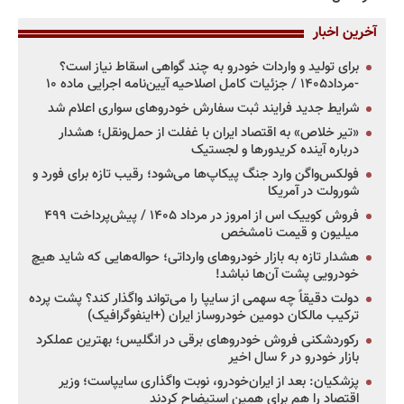
آخرین اخبار
برای تولید و واردات خودرو به چند گواهی اسقاط نیاز است؟
-مرداد۱۴۰۵ / جزئیات کامل اصلاحیه آیین‌نامه اجرایی ماده ۱۰
شرایط جدید فرایند ثبت سفارش خودروهای سواری اعلام شد
«تیر خلاص» به اقتصاد ایران با غفلت از حمل‌ونقل؛ هشدار
درباره آینده کریدورها و لجستیک
فولکس‌واگن وارد جنگ پیکاپ‌ها می‌شود؛ رقیب تازه برای فورد و
شورولت در آمریکا
فروش کوییک اس از امروز در مرداد ۱۴۰۵ / پیش‌پرداخت ۴۹۹
میلیون و قیمت نامشخص
هشدار تازه به بازار خودروهای وارداتی؛ حواله‌هایی که شاید هیچ
خودرویی پشت آن‌ها نباشد!
دولت دقیقاً چه سهمی از سایپا را می‌تواند واگذار کند؟ پشت پرده
ترکیب مالکان دومین خودروساز ایران (+اینفوگرافیک)
رکوردشکنی فروش خودروهای برقی در انگلیس؛ بهترین عملکرد
بازار خودرو در ۶ سال اخیر
پزشکیان: بعد از ایران‌خودرو، نوبت واگذاری سایپاست؛ وزیر
اقتصاد را هم برای همین استیضاح کردند