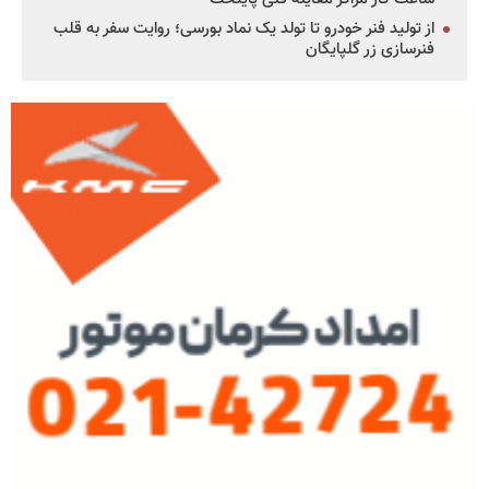
از تولید فنر خودرو تا تولد یک نماد بورسی؛ روایت سفر به قلب
فنرسازی زر گلپایگان