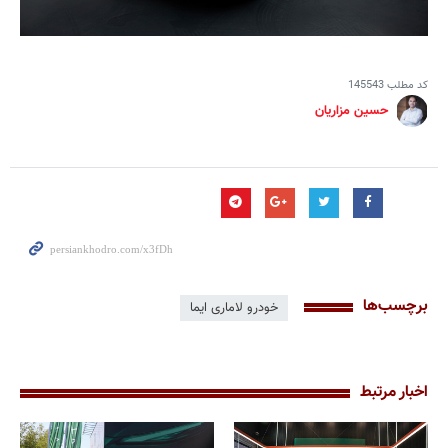
کد مطلب
145543
حسین مزاریان
برچسب‌ها
خودرو لاماری ایما
اخبار مرتبط