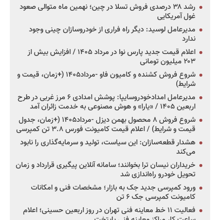
رشد ۳۸ درصدی فروش تسلا در چین؛ نهمین ماه متوالی صعود
غول آمریکایی
مدیرعامل لوسید: دیگر راه فراری از خودروسازان چینی وجود
ندارد
اعلام قیمت جدید پارس نوا در مرداد ۱۴۰۵ / افزایش بیش از
۲۰۳ میلیون تومانی
شروع فروش کشنده و کامیون فاو -مرداد۱۴۰۵ (+زمان، قیمت و
شرایط)
مدیرعامل امدادخودروسایپا: پوشش امدادی ۶ مرز غربی در طرح
اربعین ۱۴۰۵ / «یارا» و هوش مصنوعی به خدمت زائران آمد
شروع فروش ۸ محصول بهمن دیزل -مرداد۱۴۰۵ (+زمان، جدول
قیمت و شرایط) / اعلام قیمت کامیونت فورس ۳.۸ تن کمپرسی
هشدار قطعه‌سازان: این سیاست، تولید و سرمایه‌گذاری را نابود
می‌کند
خریداران نیسان ترا بخوانند؛ سامانه آنلاین پیگیری قرارداد و زمان
تحویل خودرو راه‌اندازی شد
ورود کمپرسی جدید جک به بازار؛ مشخصات فنی و امکانات
کامیونت کمپرسی جک ۶ تن
فعالیت ۱۱ خط معاینه فنی تهران در روز اربعین حسینی؛ اعلام
ساعت کار مراکز معاینه فنی پایتخت