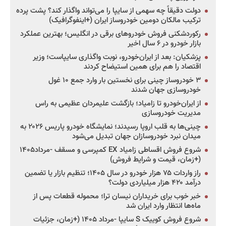
دولت دقیقاً چه سهمی از سایپا را می‌تواند واگذار کند؟ پشت پرده
ترکیب مالکان دومین خودروساز ایران (+اینفوگرافیک)
رکوردشکنی فروش خودروهای برقی در انگلیس؛ بهترین عملکرد
بازار خودرو در ۶ سال اخیر
پزشکیان: بعد از ایران‌خودرو، نوبت واگذاری سایپاست؛ وزیر
اقتصاد را هم برای همین استیضاح کردند
۳ خودروساز چینی برای نخستین بار وارد جمع ۱۰ غول
خودروسازی جهان شدند
از ایران‌خودرو تا زامیاد؛ بازگشت علیمردان عظیمی به راس
مدیریت خودروسازی
چینی‌ها به قلب اروپا رسیدند؛ نمایشگاه خودرو پاریس ۲۰۲۶ به
میدان نبرد خودروسازان جهان تبدیل می‌شود
شروع فروش اقساطی زامیاد EX کمپرسی و مسقف -مرداد۱۴۰۵
(+زمان، قیمت و شرایط فروش)
راز واردات ۷۵ هزار خودرو در سال ۱۴۰۵؛ تنظیم بازار یا تضمین
درآمد ۴۲۰ هزار میلیاردی دولت؟
خبر خوب برای خریداران نیسان ترا؛ محموله قطعات پس از
ماه‌ها انتظار وارد ایران شد
شروع فروش کوییک S سایپا -مرداد ۱۴۰۵ (+زمان، جزئیات