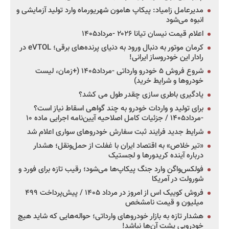
مدیرعامل زامیاد: پیکاپ هامون شهریورماه وارد تولید آزمایشی و
انبوه می‌شود
اعلام قیمت نیسان تیانا ۲۰۲۶ -مرداد۱۴۰۵
کرمان موتور به دنبال ورود به دنیای پرنده‌های برقی؛ eVTOL در
رادار این خودروساز ایرانی!
شروع فروش ۵ خودرو وارداتی -مرداد۱۴۰۵ (+زمان، لیست
خودروها و شرایط خرید)
یادگیری باطری سازی چقدر طول می کشد؟
برای تولید و واردات خودرو به چند گواهی اسقاط نیاز است؟
-مرداد۱۴۰۵ / جزئیات کامل اصلاحیه آیین‌نامه اجرایی ماده ۱۰
شرایط جدید فرایند ثبت سفارش خودروهای سواری اعلام شد
«تیر خلاص» به اقتصاد ایران با غفلت از حمل‌ونقل؛ هشدار
درباره آینده کریدورها و لجستیک
فولکس‌واگن وارد جنگ پیکاپ‌ها می‌شود؛ رقیب تازه برای فورد و
شورولت در آمریکا
فروش کوییک اس از امروز در مرداد ۱۴۰۵ / پیش‌پرداخت ۴۹۹
میلیون و قیمت نامشخص
هشدار تازه به بازار خودروهای وارداتی؛ حواله‌هایی که شاید هیچ
خودرویی پشت آن‌ها نباشد!