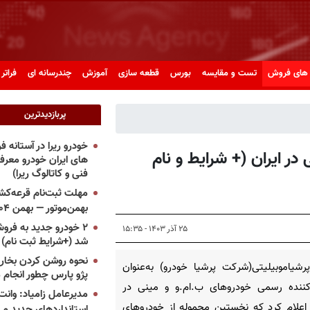
های فروش
تست و مقایسه
بورس
قطعه سازی
آموزش
چندرسانه ای
فراتر 
پربازدیدترین
خودرو ریرا در آستانه 
 ایران (+ شرایط و نام
های ایران خودرو معر
فنی و کاتالوگ ریرا)
مهلت ثبت‌نام قرعه‌کشی
بهمن‌موتور — بهمن ۱۴۰۴
۲ خودرو جدید به فروش
۲۵ آذر ۱۴۰۳ - ۱۵:۳۵
شد (+شرایط ثبت نام)
نحوه روشن کردن بخاری
رشیاموبیلیتی(شرکت پرشیا خودرو) به‌عنوان
پژو پارس چطور انجام 
کننده رسمی خودروهای ب.ام.و و مینی در
مدیرعامل زامیاد: وانت 
 اعلام کرد که نخستین محموله از خودروهای
استانداردهای جدید می