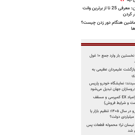
بهترین وانت ها در ایران: معرفی 25 تا از برترین وانت
ار کردن
اشین هنگام دور زدن چیست؟
ها
۳ خودروساز چینی برای نخستین بار وارد جمع ۱۰ غول
د؛ بازگشت علیمردان عظیمی به
ی
سیدند؛ نمایشگاه خودرو پاریس
شروع فروش اقساطی زامیاد EX کمپرسی و مسقف
راز واردات ۷۵ هزار خودرو در سال ۱۴۰۵؛ تنظیم بازار یا
 نیسان ترا؛ محموله قطعات پس
ان شد