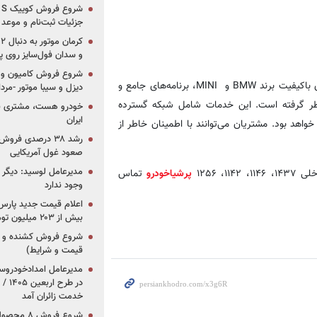
جزئیات ثبت‌نام و موعد
و سدان فول‌سایز روی پلتف
شروع فروش کامیون و ک
شرکت پرشیا خودرو با سابقه‌ای ۲۰ ساله در واردات و عرضه خودروهای باکیفیت برند BMW و MINI، برنامه‌های جامع و
دیزل و سیبا موتور -مرداد۱۴۰۵ (+قیمت و شرای
نظر گرفته است. این خدمات شامل شبکه گسترده
خودرو هست، مشتری نیس
ایران
واهد بود. مشتریان می‌توانند با اطمینان خاطر از
رشد ۳۸ درصدی فر
صعود غول آمریکایی
مدیرعامل لوسید: دیگر ر
پرشیاخودرو
تماس
وجود ندارد
بیش از ۲۰۳ میلیون تومانی
قیمت و شرایط)
در ط
خدمت زائران آمد