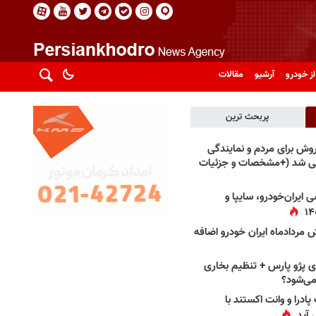
از خودرو
آرشیو
مقالات
پربحث ترین
فروش برای مردم و نمایندگی
فی شد (+مشخصات و جزئیات
 ایران‌خودرو، سایپا و
 مردادماه ایران خودرو اضافه
 پژو پارس + تنظیم بخاری
می‌شود؟
پادرا و وانت اکستند با
 آید