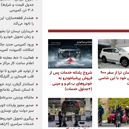
جدول قیمت و شرایط) /
۳.۸ تن کمپرسی
هشدار قطعه‌سازان: این
را نابود می‌کند
خریداران نیسان ترا بخوا
و زمان تحویل خودرو راه
ورود کمپرسی جدید جک 
امکانات کامیونت کمپرسی 
فعالیت ۱۱ خط مع
اعلام ساعت کار مراکز م
از تولید فنر خودرو تا ت
مالک نیسان ترا از سفر ۹۰۰
شروع یلدانه خدمات پس از
قلب فنرسازی زر گلپایگا
 خود با این شاسی
فروش پرشیاخودرو به
ت
خودروهای ب.ام.و و مینی
استاندار گیلان: تردد خو
(+جداول خدمات)
۵ استان شمالی بلامانع شد
ماشاله وردینی مدیرعا
سبز دولت برای نوسازی 
پیگیری تحویل خودروهای
خدمات سراسری (+راهنم