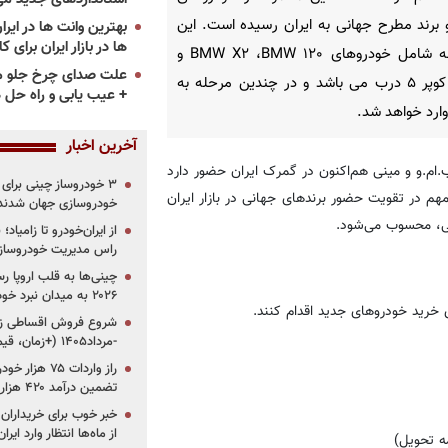
 برند مطرح جهانی به ایران رسیده است. این
ها در بازار ایران برای ک
محموله شامل خودروهای BMW X۲ ،BMW ۱۲۰ و
علت صدای چرخ جلو م
مینی کوپر ۵ درب می باشد و در چندین مرحله به
+ عیب یابی و راه حل 
ارد خواهد شد.
آخرین اخبار
ام.و و مینی هم‌اکنون در گمرک ایران حضور دارد
هم در تقویت حضور برندهای جهانی در بازار ایران
خودروسازی جهان شدند
انی، محسوب می‌شود.
از ایران‌خودرو تا زامیا
راس مدیریت خودروساز
چینی‌ها به قلب اروپا ر
۲۰۲۶ به میدان نبرد خودروسازان جهان تبدیل می‌شود
ی خرید خودروهای جدید اقدام کنند.
-مرداد۱۴۰۵ (+زمان، قیمت و شرایط فروش)
تضمین درآمد ۴۲۰ هزار میلیاردی دولت؟
خبر خوب برای خریداران
از ماه‌ها انتظار وارد ایر