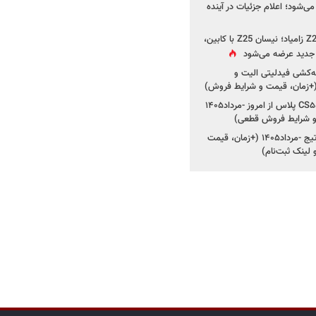
ی‌شود؛ اعلام جزئیات در آینده
جزئیات جدید از پروژه Z25 زامیاد؛ نیسان Z25 با کابین،
ر جدید عرضه می‌شود
کشی فیدلیتی الیت و
شروع ثبت‌نام چانگان CS۵۵ پلاس از امروز -مرداد۱۴۰۵
و شرایط فروش قطعی)
شروع فروش کیا اسپورتیج -مرداد۱۴۰۵ (+زمان، قیمت